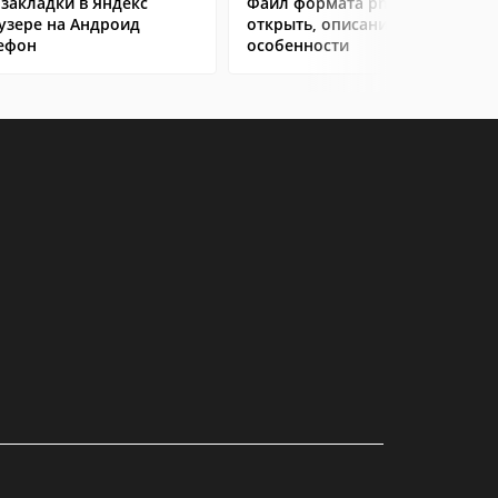
 закладки в Яндекс
Файл формата png: чем
узере на Андроид
открыть, описание,
ефон
особенности