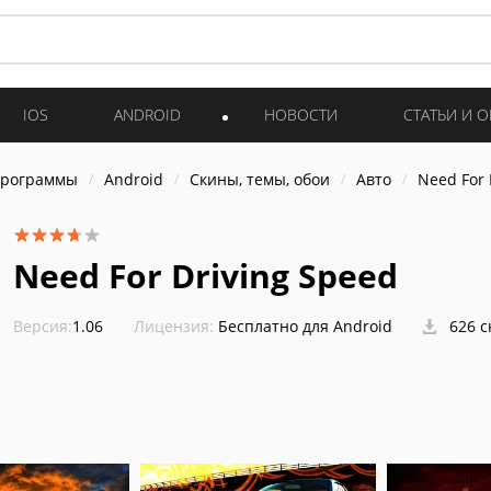
IOS
ANDROID
НОВОСТИ
СТАТЬИ И 
программы
Android
Скины, темы, обои
Авто
Need For 
Need For Driving Speed
Версия:
1.06
Лицензия:
Бесплатно для Android
626 с