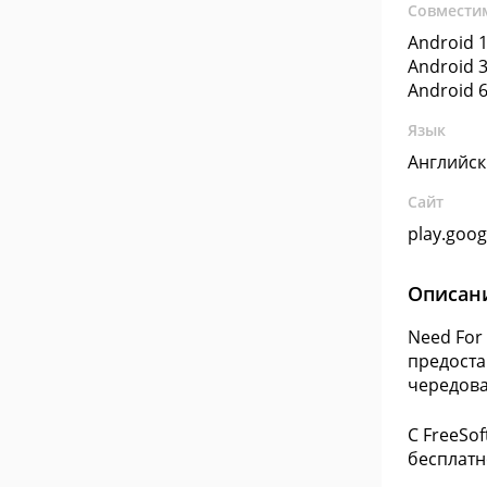
Совмести
Android 1
Android 3
Android 6
Язык
Английс
Сайт
play.goo
Описан
Need For
предоста
чередова
С FreeSo
бесплатн