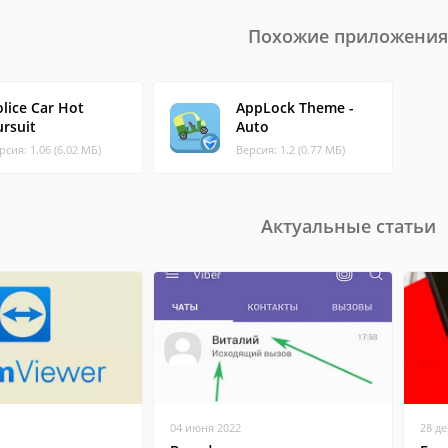
Похожие приложения
lice Car Hot
AppLock Theme -
ursuit
Auto
рсия: 1.06 (6.02 МБ)
Версия: 1.2 (0.77 МБ)
Актуальные статьи
04 июня 2022
28 д