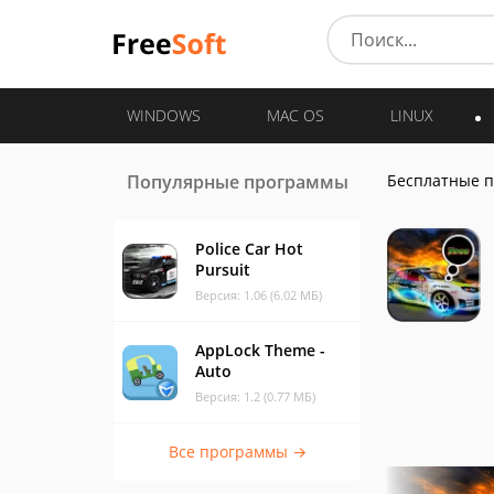
WINDOWS
MAC OS
LINUX
Популярные программы
Бесплатные 
Police Car Hot
Pursuit
Версия: 1.06 (6.02 МБ)
AppLock Theme -
Auto
Версия: 1.2 (0.77 МБ)
Все программы →