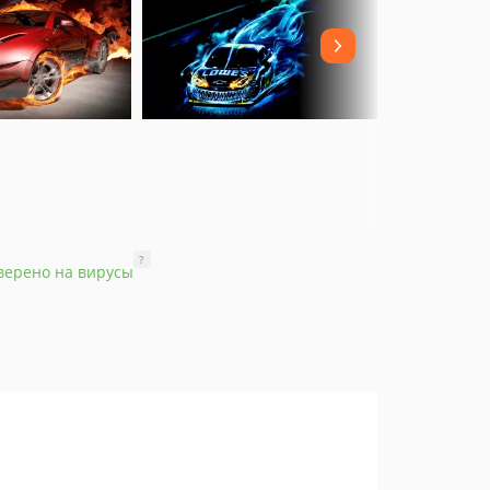
?
верено на вирусы