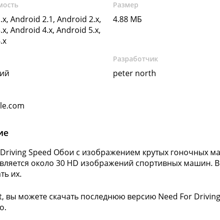
мость
Размер
.x, Android 2.1, Android 2.x,
4.88 МБ
.x, Android 4.x, Android 5.x,
.x
Разработчик
кий
peter north
gle.com
ие
 Driving Speed Обои с изображением крутых гоночных м
вляется около 30 HD изображений спортивных машин. Вы
ть их.
ft, вы можете скачать последнюю версию Need For Drivin
о.