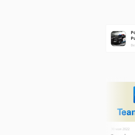
Po
P
Ве
30 мая 2022