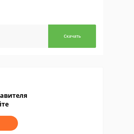
Скачать
тавителя
йте