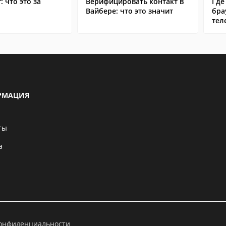
: что это за
Верифицировать контакт в
Где
Вайбере: что это значит
бра
тел
РМАЦИЯ
ты
а
конфиденциальности