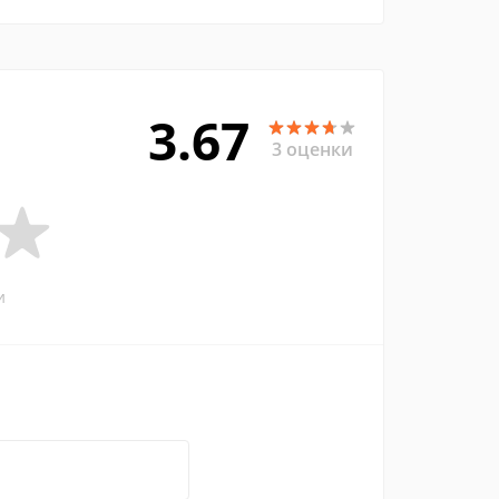
3.67
3 оценки
и