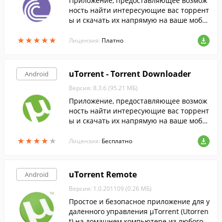
Приложение, предоставляющее возмож
ность найти интересующие вас торрент
ы и скачать их напрямую на ваше моби
льное устройство.
★
★
★
★
★
★
★
★
★
★
Лицензия:
Платно
uTorrent - Torrent Downloader
Android
Версия: 8.3.6 (95.21 МБ)
Приложение, предоставляющее возмож
ность найти интересующие вас торрент
ы и скачать их напрямую на ваше моби
льное устройство.
★
★
★
★
★
★
★
★
★
★
Лицензия:
Бесплатно
uTorrent Remote
Android
Версия: 1.0.201109 (0.26 МБ)
Простое и безопасное приложение для у
даленного управления μTorrent (Utorren
t) на домашнем компьютере из любого