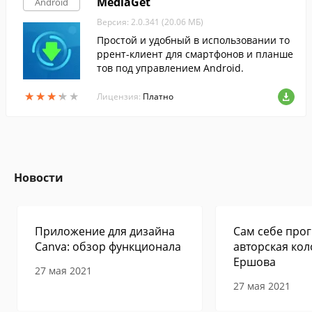
MediaGet
Android
Версия: 2.0.341 (20.06 МБ)
Простой и удобный в использовании то
ррент-клиент для смартфонов и планше
тов под управлением Android.
★
★
★
★
★
★
★
★
★
★
Лицензия:
Платно
Новости
Приложение для дизайна
Сам себе прог
Canva: обзор функционала
авторская кол
Ершова
27 мая 2021
27 мая 2021