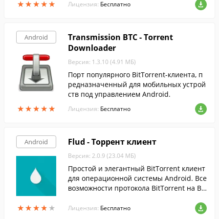
★
★
★
★
★
★
★
★
★
★
Лицензия:
Бесплатно
Transmission BTC - Torrent
Android
Downloader
Версия: 1.3.10 (4.91 МБ)
Порт популярного BitTorrent-клиента, п
редназначенный для мобильных устрой
ств под управлением Android.
★
★
★
★
★
★
★
★
★
★
Лицензия:
Бесплатно
Flud - Торрент клиент
Android
Версия: 2.0.9 (23.04 МБ)
Простой и элегантный BitTorrent клиент
для операционной системы Android. Все
возможности протокола BitTorrent на Ва
шем мобильном устройстве.
★
★
★
★
★
★
★
★
★
★
Лицензия:
Бесплатно