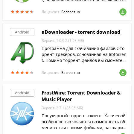
места, где бы вы ни находились.
★
★
★
★
★
★
★
★
★
★
Лицензия:
Бесплатно
aDownloader - torrent download
Android
Версия: 1.0.9.2 (1.93 МБ)
Программа для скачивания файлов с то
ррент-трекеров, основанная на libtorren
t. Помимо торрент-файлов вы сможете с
качивать и обычные файлы из интерне
★
★
★
★
★
★
★
★
★
★
та.
Лицензия:
Бесплатно
FrostWire: Torrent Downloader &
Android
Music Player
Версия: 2.7.1 (86.05 МБ)
Популярный торрент-клиент. Ключевой
особенностью является возможность об
мениваться своими файлами, расшарив
их и прописав в настройках программы.