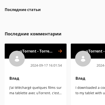
Последние статьи
Последние комментарии
uTorrent - Torrent
uTorrent -
Downloader
Dow
2024-09-17 16:01:54
2024-
Влад
Влад
J'ai téléchargé quelques films sur
I downloaded a co
ma tablette avec uTorrent. c'est
to my tablet with u
génial ! j'aimerais pouvoir
great! I wish I cou
connecter un disque externe à la
external drive to t