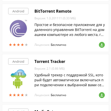
BitTorrent Remote
Android
Версия: 1.0.201111 (0.33 МБ)
Простое и безопасное приложение для у
даленного управления BitTorrent на дом
ашнем компьютере из любого места, где
бы вы ни находились.
★
★
★
★
★
★
★
★
★
★
Лицензия:
Бесплатно
Torrent Tracker
Android
Версия: 2.1 (0.86 МБ)
Удобный трекер с поддержкой SSL, кото
рый будет автоматически включаться п
ри подключении к выбранной вами сет
и WiFi.
★
★
★
★
★
★
★
★
★
★
Лицензия:
Бесплатно