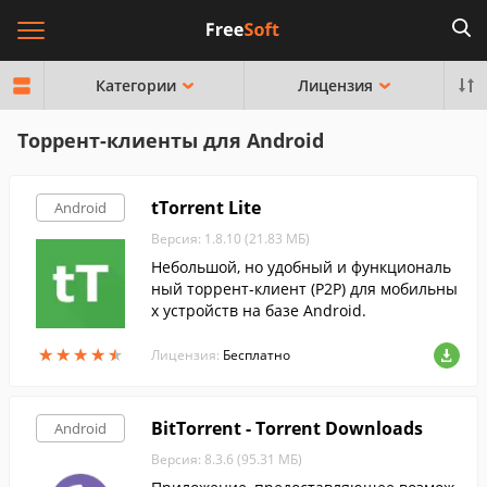
Категории
Лицензия
Торрент-клиенты для Android
tTorrent Lite
Android
Версия: 1.8.10 (21.83 МБ)
Небольшой, но удобный и функциональ
ный торрент-клиент (P2P) для мобильны
х устройств на базе Android.
★
★
★
★
★
★
★
★
★
★
Лицензия:
Бесплатно
BitTorrent - Torrent Downloads
Android
Версия: 8.3.6 (95.31 МБ)