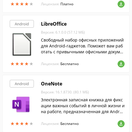
★
★
★
★
★
★
★
★
★
★
Лицензия:
Платно
LibreOffice
Android
Версия: 6.1.0.0 (57.12 МБ)
Свободный набор офисных приложений
для Android-гаджетов. Поможет вам раб
отать с привычными офисными докуме
нтами и использовать все базовые возм
★
★
★
★
★
★
★
★
★
★
ожности по их редактированию.
Лицензия:
Бесплатно
OneNote
Android
Версия: 16.1.8730. (80.1 МБ)
Электронная записная книжка для фикс
ации важных событий в личной жизни и
на работе, предназначенная для Androi
d-устройств.
★
★
★
★
★
★
★
★
★
★
Лицензия:
Бесплатно