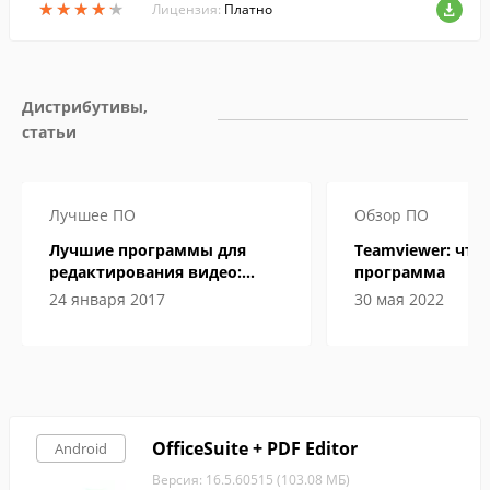
★
★
★
★
★
★
★
★
★
★
юбое время.
Лицензия:
Платно
Дистрибутивы, 
статьи
Лучшее ПО
Обзор ПО
Лучшие программы для
Teamviewer: что 
редактирования видео:
программа
подробные обзоры
24 января 2017
30 мая 2022
OfficeSuite + PDF Editor
Android
Версия: 16.5.60515 (103.08 МБ)