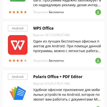
uard. Программа надежно заблокирует в
сю надоедливую рекламу, делая интерн
ет-сёрфинг с вашего Android-гаджета е
★
★
★
★
★
★
★
★
★
★
Лицензия:
Бесплатно
щё приятнее.
WPS Office
Android
Версия: 26.7.3 (258.07 МБ)
Один из лучших бесплатных офисных п
акетов для Android. При помощи данной
программы, можно с легкостью работат
ь с практически любыми типами докуме
★
★
★
★
★
★
★
★
★
★
нтов прямо на смартфоне или планшет
Лицензия:
Бесплатно
е.
Polaris Office + PDF Editor
Android
Версия: 9.9.20 (178.51 МБ)
Удобное офисное приложение для моби
льных устройств на Android, которое по
зволит вам работать с документами Micr
osoft Office или PDF в любом месте и в л