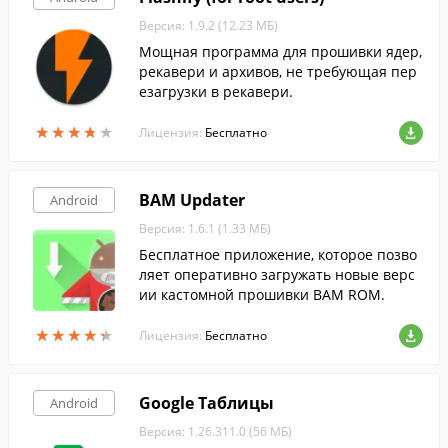
Версия: 1.9.2 (12.23 МБ)
Мощная программа для прошивки ядер,
рекавери и архивов, не требующая пер
езагрузки в рекавери.
★
★
★
★
★
★
★
★
★
★
Лицензия:
Бесплатно
BAM Updater
Android
Версия: 1.6.1 (1.33 МБ)
Бесплатное приложение, которое позво
ляет оперативно загружать новые верс
ии кастомной прошивки BAM ROM.
★
★
★
★
★
★
★
★
★
★
Лицензия:
Бесплатно
Google Таблицы
Android
Версия: 1.26.311.0 (56 МБ)