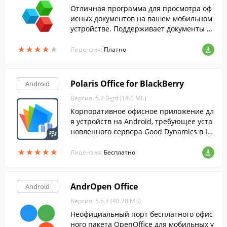
Отличная программа для просмотра оф
исных документов на вашем мобильном
устройстве. Поддерживает документы W
ord, Excel, PowerPoint и PDF.
★
★
★
★
★
★
★
★
★
★
Лицензия:
Платно
Polaris Office for BlackBerry
Android
Версия: 5.2.0-gd (18.6 МБ)
Корпоративное офисное приложение дл
я устройств на Android, требующее уста
новленного сервера Good Dynamics в IT-
отделе вашей компании.
★
★
★
★
★
★
★
★
★
★
Лицензия:
Бесплатно
AndrOpen Office
Android
Версия: 5.6.3 (40.78 МБ)
Неофициальный порт бесплатного офис
ного пакета OpenOffice для мобильных у