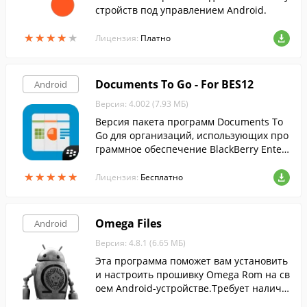
стройств под управлением Android.
★
★
★
★
★
★
★
★
★
★
Лицензия:
Платно
Documents To Go - For BES12
Android
Версия: 4.002 (7.93 МБ)
Версия пакета программ Documents To
Go для организаций, использующих про
граммное обеспечение BlackBerry Enter
prise.
★
★
★
★
★
★
★
★
★
★
Лицензия:
Бесплатно
Omega Files
Android
Версия: 4.8.1 (6.65 МБ)
Эта программа поможет вам установить
и настроить прошивку Omega Rom на св
оем Android-устройстве.Требует наличи
я прав суперпользователя.