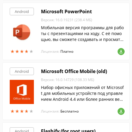
Microsoft PowerPoint
Android
Версия: 16.0.19231 (238.4 МБ)
Мобильная версия программы для рабо
ты с презентациями на ходу. С её помо
щью, вы сможете создавать и просматр
ивать презентации на экране своего см
★
★
★
★
★
★
★
★
★
★
артфона или планшета на Android.
Лицензия:
Платно
Microsoft Office Mobile (old)
Android
Версия: 16.0.14729 (108.33 МБ)
Набор офисных приложений от Microsof
t для мобильных устройств под управле
нием Android 4.4 или более ранних верс
ий.
★
★
★
★
★
★
★
★
★
★
Лицензия:
Бесплатно
Flashify (for root users)
Android