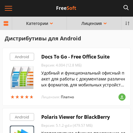
Категории
Лицензия
Дистрибутивы для Android
Docs To Go - Free Office Suite
Android
Версия: 4.004 (12.8 МБ)
Удобный и функциональный офисный п
акет для работы с документами различн
ых форматов, для мобильных устройств
на Android.
★
★
★
★
★
★
★
★
★
★
Лицензия:
Платно
Polaris Viewer for BlackBerry
Android
Версия: 5.1.2-gd.v (479.57 МБ)