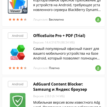
Корпоративное офисное приложение дл
я устройств на Android, требующее уста
новленного сервера BlackBerry Dynamic
s в IT-отделе вашей компании.
★
★
★
★
★
★
★
★
★
★
Лицензия:
Бесплатно
OfficeSuite Pro + PDF (Trial)
Android
Версия: 14.4.51679 (88.54 МБ)
Самый популярный офисный пакет для
вашего мобильного устройства на базе
Android, который позволяет полноценно
просматривать, редактировать и расша
★
★
★
★
★
★
★
★
★
★
ривать документы на ходу.
Лицензия:
Платно
AdGuard Content Blocker:
Android
Samsung и Яндекс браузер
Версия: 2.8.0 (6.14 МБ)
Мобильная версия всем известного Adg