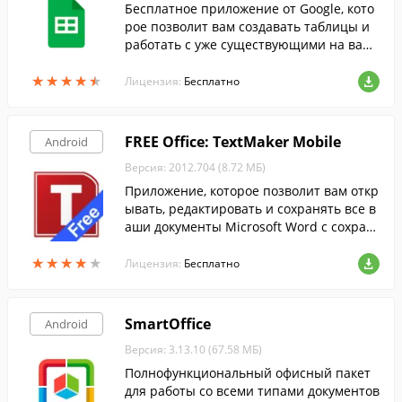
Бесплатное приложение от Google, кото
рое позволит вам создавать таблицы и
работать с уже существующими на ваш
ем Android-устройстве.
★
★
★
★
★
★
★
★
★
★
Лицензия:
Бесплатно
FREE Office: TextMaker Mobile
Android
Версия: 2012.704 (8.72 МБ)
Приложение, которое позволит вам откр
ывать, редактировать и сохранять все в
аши документы Microsoft Word с сохран
ением всего содержимого и форматиров
★
★
★
★
★
★
★
★
★
★
ания.
Лицензия:
Бесплатно
SmartOffice
Android
Версия: 3.13.10 (67.58 МБ)
Полнофункциональный офисный пакет
для работы со всеми типами документов