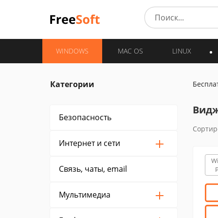
WINDOWS
MAC OS
LINUX
Категории
Беспла
Видж
Безопасность
Сортир
Интернет и cети
W
Связь, чаты, email
Мультимедиа