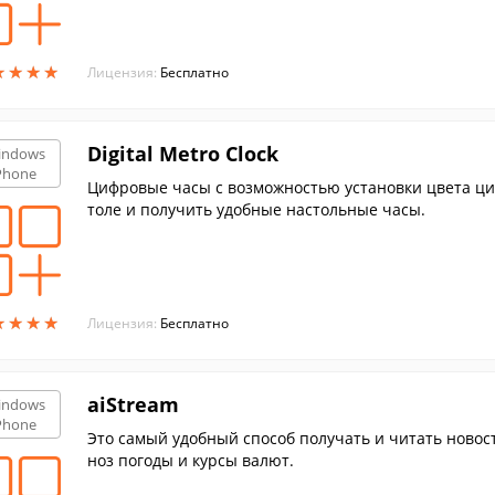
★
★
★
★
★
★
★
★
Лицензия:
Бесплатно
Digital Metro Clock
indows
Phone
Цифровые часы с возможностью установки цвета ци
толе и получить удобные настольные часы.
★
★
★
★
★
★
★
★
Лицензия:
Бесплатно
aiStream
indows
Phone
Это самый удобный способ получать и читать новос
ноз погоды и курсы валют.