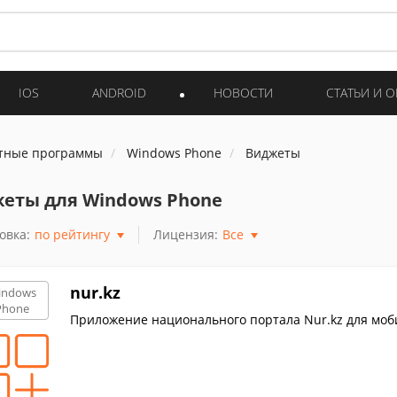
IOS
ANDROID
НОВОСТИ
СТАТЬИ И 
тные программы
Windows Phone
Виджеты
еты для Windows Phone
овка:
по рейтингу
Лицензия:
Все
nur.kz
indows
Phone
Приложение национального портала Nur.kz для моби