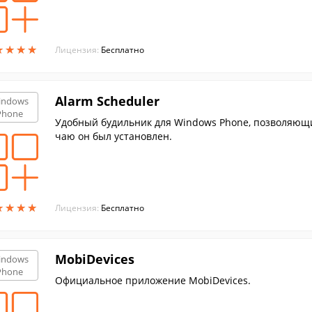
★
★
★
★
★
★
★
★
Лицензия:
Бесплатно
Alarm Scheduler
indows
Phone
Удобный будильник для Windows Phone, позволяющий
чаю он был установлен.
★
★
★
★
★
★
★
★
Лицензия:
Бесплатно
MobiDevices
indows
Phone
Официальное приложение MobiDevices.