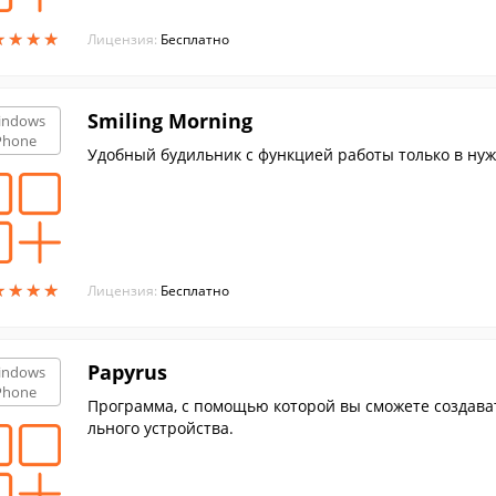
★
★
★
★
★
★
★
★
Лицензия:
Бесплатно
Smiling Morning
indows
Phone
Удобный будильник с функцией работы только в ну
★
★
★
★
★
★
★
★
Лицензия:
Бесплатно
Papyrus
indows
Phone
Программа, с помощью которой вы сможете создава
льного устройства.