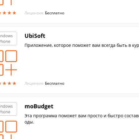
★
★
★
★
★
★
★
★
Лицензия:
Бесплатно
UbiSoft
indows
Phone
Приложение, которое поможет вам всегда быть в кур
★
★
★
★
★
★
★
★
Лицензия:
Бесплатно
moBudget
indows
Phone
Эта программа поможет вам просто и быстро состав
оды.