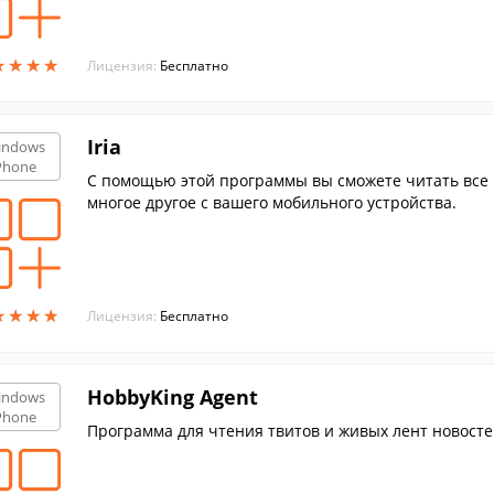
★
★
★
★
★
★
★
★
Лицензия:
Бесплатно
Iria
indows
Phone
С помощью этой программы вы сможете читать все 
многое другое с вашего мобильного устройства.
★
★
★
★
★
★
★
★
Лицензия:
Бесплатно
HobbyKing Agent
indows
Phone
Программа для чтения твитов и живых лент новосте