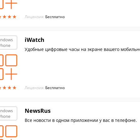
★
★
★
★
★
★
★
★
Лицензия:
Бесплатно
iWatch
indows
Phone
Удобные цифровые часы на экране вашего мобильно
★
★
★
★
★
★
★
★
Лицензия:
Бесплатно
NewsRus
indows
Phone
Все новости в одном приложении у вас в телефоне.