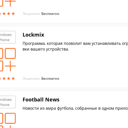
★
★
★
★
★
★
★
★
Лицензия:
Бесплатно
Lockmix
indows
Phone
Программа, которая позволит вам устанавливать ог
вки вашего устройства.
★
★
★
★
★
★
★
★
Лицензия:
Бесплатно
Football News
indows
Phone
Новости из мира футбола, собранные в одном прил