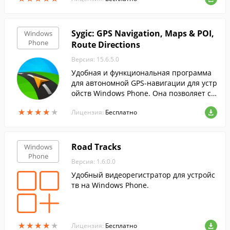
Sygic: GPS Navigation, Maps & POI,
Windows
Phone
Route Directions
Версия: 15.6.5.0
Удобная и функциональная программа
для автономной GPS-навигации для устр
ойств Windows Phone. Она позволяет ст
роить маршруты и пользоваться беспла
★
★
★
★
★
★
★
★
★
★
Лицензия:
Бесплатно
тными картами TomTom без доступа в и
нтернет, используя только GPS.
Road Tracks
Windows
Phone
Версия: 1.6.0.0
Удобный видеорегистратор для устройс
тв на Windows Phone.
★
★
★
★
★
★
★
★
★
★
Лицензия:
Бесплатно