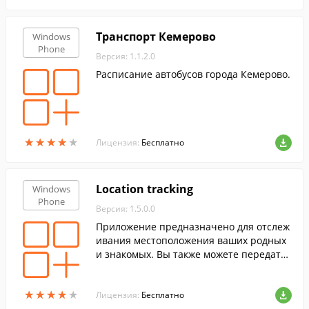
Транспорт Кемерово
Windows
Phone
Версия: 1.1.2.0
Расписание автобусов города Кемерово.
★
★
★
★
★
★
★
★
★
★
Лицензия:
Бесплатно
Location tracking
Windows
Phone
Версия: 1.5.0.0
Приложение предназначено для отслеж
ивания местоположения ваших родных
и знакомых. Вы также можете передать
свои данные, чтобы ваши родные и бли
зкие могли знать где вы.
★
★
★
★
★
★
★
★
★
★
Лицензия:
Бесплатно