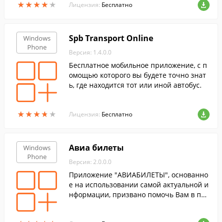
★
★
★
★
★
★
★
★
★
★
Лицензия:
Бесплатно
Spb Transport Online
Windows
Phone
Версия: 1.4.0.0
Бесплатное мобильное приложение, с п
омощью которого вы будете точно знат
ь, где находится тот или иной автобус.
★
★
★
★
★
★
★
★
★
★
Лицензия:
Бесплатно
Авиа билеты
Windows
Phone
Версия: 2.0.0.0
Приложение "АВИАБИЛЕТЫ", основанно
е на использовании самой актуальной и
нформации, призвано помочь Вам в пои
ске наилучшего предложения по максим
ально выгодным ценам.