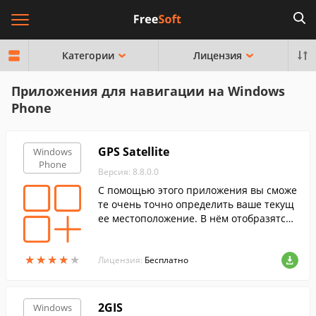
Категории
Лицензия
Приложения для навигации на Windows
Phone
GPS Satellite
Windows
Phone
Версия: 8.8.0.0
С помощью этого приложения вы сможе
те очень точно определить ваше текущ
ее местоположение. В нём отобразятся
данные широты, долготы, скорости и ку
рса передвижения, горизонтальное пол
★
★
★
★
★
★
★
★
★
★
ожение и положение по вертикали.
Лицензия:
Бесплатно
2GIS
Windows