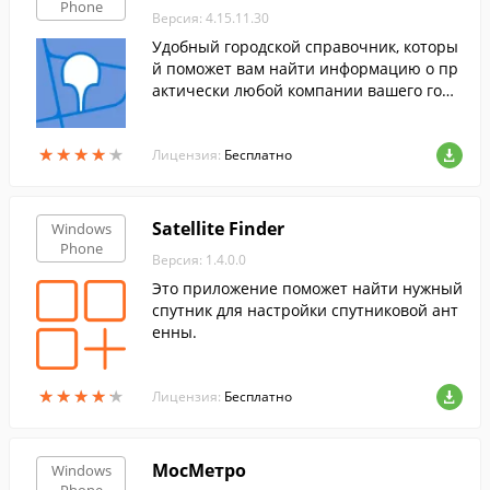
Phone
Версия: 4.15.11.30
Удобный городской справочник, которы
й поможет вам найти информацию о пр
актически любой компании вашего горо
да и нужный объект на трехмерной карт
е. Программа позволяет работать в реж
★
★
★
★
★
★
★
★
★
★
име оффлайн.
Лицензия:
Бесплатно
Satellite Finder
Windows
Phone
Версия: 1.4.0.0
Это приложение поможет найти нужный
спутник для настройки спутниковой ант
енны.
★
★
★
★
★
★
★
★
★
★
Лицензия:
Бесплатно
МосМетро
Windows