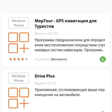
MapTour - GPS навигация для
Windows
Phone
Туристов
Версия: 3.01.00
Программа предназначена для определ
ения местоположения посредством спут
никовых систем навигации. Программа
существует в двух версиях: для персона
★
★
★
★
★
★
★
★
★
★
Лицензия:
Бесплатно
льных компьютеров и для автомобильн
ых GPS навигаторов
Drive Plus
Windows
Phone
Версия: 3.5.1.0
Приложение, отслеживающее ваши пер
емещения на автомобиле.