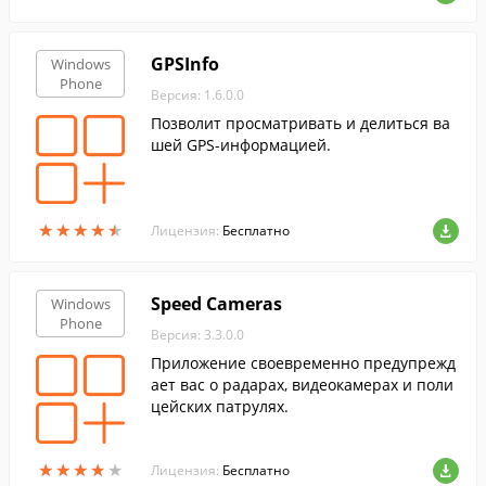
GPSInfo
Windows
Phone
Версия: 1.6.0.0
Позволит просматривать и делиться ва
шей GPS-информацией.
★
★
★
★
★
★
★
★
★
★
Лицензия:
Бесплатно
Speed Cameras
Windows
Phone
Версия: 3.3.0.0
Приложение своевременно предупрежд
ает вас о радарах, видеокамерах и поли
цейских патрулях.
★
★
★
★
★
★
★
★
★
★
Лицензия:
Бесплатно