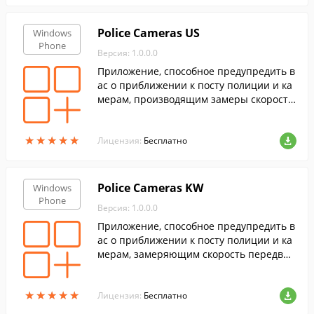
Police Cameras US
Windows
Phone
Версия: 1.0.0.0
Приложение, способное предупредить в
ас о приближении к посту полиции и ка
мерам, производящим замеры скорости
передвижения, на территории США.
★
★
★
★
★
★
★
★
★
★
Лицензия:
Бесплатно
Police Cameras KW
Windows
Phone
Версия: 1.0.0.0
Приложение, способное предупредить в
ас о приближении к посту полиции и ка
мерам, замеряющим скорость передвиж
ения, на территории Кувейта.
★
★
★
★
★
★
★
★
★
★
Лицензия:
Бесплатно