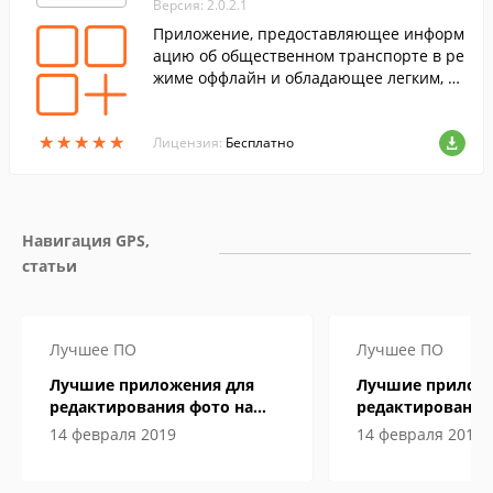
Версия: 2.0.2.1
Приложение, предоставляющее информ
ацию об общественном транспорте в ре
жиме оффлайн и обладающее легким, п
риятным интерфейсом.
★
★
★
★
★
★
★
★
★
★
Лицензия:
Бесплатно
Навигация GPS, 
статьи
Лучшее ПО
Лучшее ПО
Лучшие приложения для
Лучшие приложе
редактирования фото на
редактирования
Windows
Windows
14 февраля 2019
14 февраля 2019