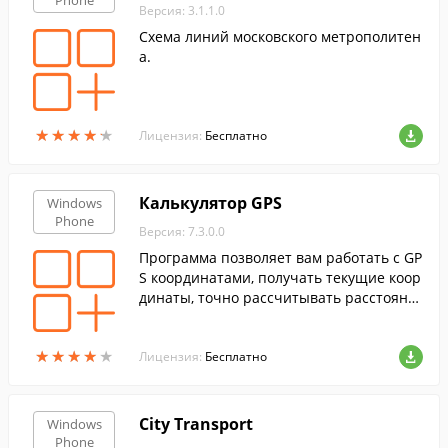
Phone
Версия: 3.1.1.0
Схема линий московского метрополитен
а.
★
★
★
★
★
★
★
★
★
★
Лицензия:
Бесплатно
Калькулятор GPS
Windows
Phone
Версия: 7.3.0.0
Программа позволяет вам работать с GP
S координатами, получать текущие коор
динаты, точно рассчитывать расстояни
я и площадь, делать гео-поиск и увидеть
настоящие геодезические линии на точ
★
★
★
★
★
★
★
★
★
★
ной модели геоида земли.
Лицензия:
Бесплатно
City Transport
Windows
Phone