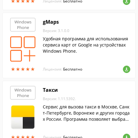
★
★
★
★
★
★
★
★
★
★
Лицензия:
Бесплатно
gMaps
Windows
Phone
Версия: 3.1.0.0
Удобная программа для использования
сервиса карт от Google на устройствах
Windows Phone.
★
★
★
★
★
★
★
★
★
★
Лицензия:
Бесплатно
Такси
Windows
Phone
Версия: 1.11.5392.
Сервис для вызова такси в Москве, Санк
т-Петербурге, Воронеже и других города
х России. Программа позволяет выбрать
класс авто, заранее узнать стоимость по
ездки и быстро заказать машину.
★
★
★
★
★
★
★
★
★
★
Лицензия:
Бесплатно