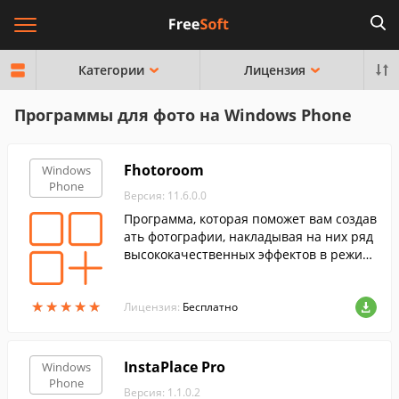
Категории
Лицензия
Программы для фото на Windows Phone
Fhotoroom
Windows
Phone
Версия: 11.6.0.0
Программа, которая поможет вам создав
ать фотографии, накладывая на них ряд
высококачественных эффектов в режим
е реального времени, а так же делиться
ими с друзьями.
★
★
★
★
★
★
★
★
★
★
Лицензия:
Бесплатно
InstaPlace Pro
Windows
Phone
Версия: 1.1.0.2