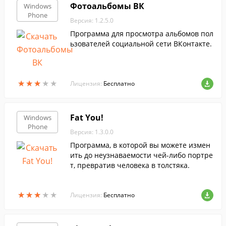
Фотоальбомы ВК
Windows
Phone
Версия: 1.2.5.0
Программа для просмотра альбомов пол
ьзователей социальной сети ВКонтакте.
★
★
★
★
★
★
★
★
★
★
Лицензия:
Бесплатно
Fat You!
Windows
Phone
Версия: 1.3.0.0
Программа, в которой вы можете измен
ить до неузнаваемости чей-либо портре
т, превратив человека в толстяка.
★
★
★
★
★
★
★
★
★
★
Лицензия:
Бесплатно