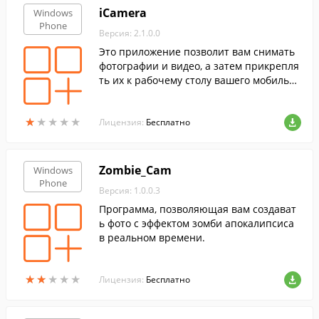
iCamera
Windows
Phone
Версия: 2.1.0.0
Это приложение позволит вам снимать
фотографии и видео, а затем прикрепля
ть их к рабочему столу вашего мобильно
го устройства.
★
★
★
★
★
★
★
★
★
★
Лицензия:
Бесплатно
Zombie_Cam
Windows
Phone
Версия: 1.0.0.3
Программа, позволяющая вам создават
ь фото с эффектом зомби апокалипсиса
в реальном времени.
★
★
★
★
★
★
★
★
★
★
Лицензия:
Бесплатно