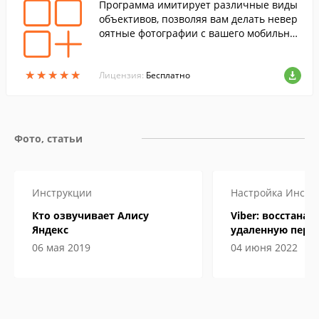
Программа имитирует различные виды
объективов, позволяя вам делать невер
оятные фотографии с вашего мобильног
о устройства.
★
★
★
★
★
★
★
★
★
★
Лицензия:
Бесплатно
Фото, статьи
Инструкции
Настройка
Инстр
Кто озвучивает Алису
Viber: восстана
Яндекс
удаленную пере
06 мая 2019
04 июня 2022