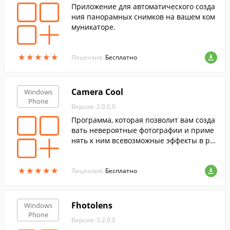
Приложение для автоматического созда
ния панорамных снимков на вашем ком
муникаторе.
★
★
★
★
★
★
★
★
★
★
Лицензия:
Бесплатно
Camera Cool
Windows
Phone
Версия: 2.0.0.0
Программа, которая позволит вам созда
вать невероятные фотографии и приме
нять к ним всевозможные эффекты в ре
жиме реального времени.
★
★
★
★
★
★
★
★
★
★
Лицензия:
Бесплатно
Fhotolens
Windows
Phone
Версия: 3.2.0.0