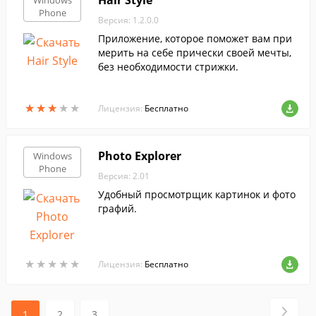
Hair Style
Windows
Phone
Версия: 1.2.0.0
Приложение, которое поможет вам при
мерить на себе прически своей мечты,
без необходимости стрижки.
★
★
★
★
★
★
★
★
★
★
Лицензия:
Бесплатно
Photo Explorer
Windows
Phone
Версия: 2.01
Удобный просмотрщик картинок и фото
графий.
★
★
★
★
★
★
★
★
★
★
Лицензия:
Бесплатно
1
2
3