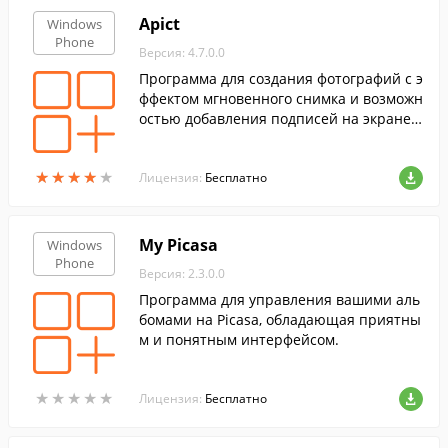
Apict
Windows
Phone
Версия: 4.7.0.0
Программа для создания фотографий с э
ффектом мгновенного снимка и возможн
остью добавления подписей на экране в
ашего мобильного устройства.
★
★
★
★
★
★
★
★
★
★
Лицензия:
Бесплатно
My Picasa
Windows
Phone
Версия: 2.3.0.0
Программа для управления вашими аль
бомами на Picasa, обладающая приятны
м и понятным интерфейсом.
★
★
★
★
★
★
★
★
★
★
Лицензия:
Бесплатно