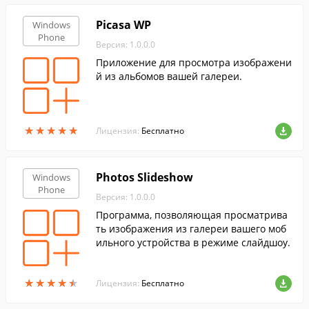
Picasa WP
Windows
Phone
Версия: 1.0.0.0
Приложение для просмотра изображени
й из альбомов вашей галереи.
★
★
★
★
★
★
★
★
★
★
Лицензия:
Бесплатно
Photos Slideshow
Windows
Phone
Версия: 1.0.0.0
Программа, позволяющая просматрива
ть изображения из галереи вашего моб
ильного устройства в режиме слайдшоу.
★
★
★
★
★
★
★
★
★
★
Лицензия:
Бесплатно