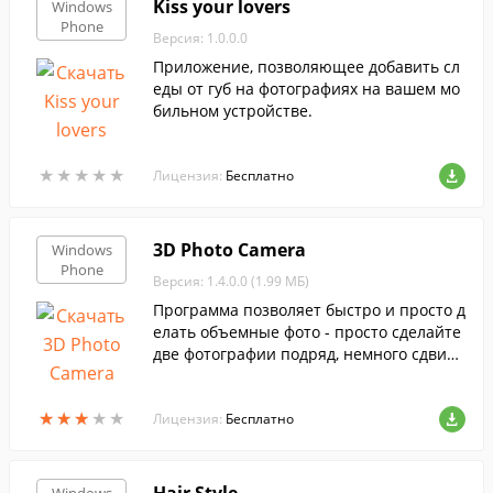
Kiss your lovers
Windows
Phone
Версия: 1.0.0.0
Приложение, позволяющее добавить сл
еды от губ на фотографиях на вашем мо
бильном устройстве.
★
★
★
★
★
★
★
★
★
★
Лицензия:
Бесплатно
3D Photo Camera
Windows
Phone
Версия: 1.4.0.0 (1.99 МБ)
Программа позволяет быстро и просто д
елать объемные фото - просто сделайте
две фотографии подряд, немного сдвину
в камеру между кадрами.
★
★
★
★
★
★
★
★
★
★
Лицензия:
Бесплатно