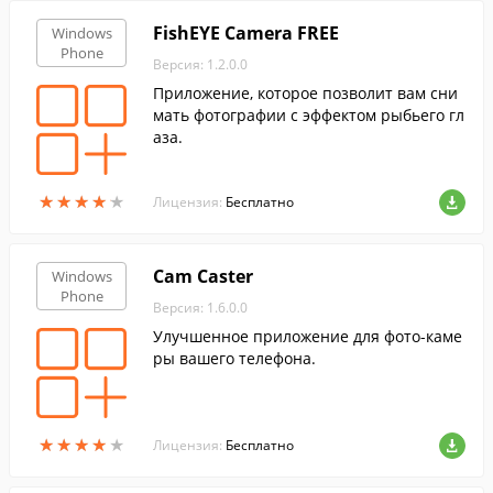
FishEYE Camera FREE
Windows
Phone
Версия: 1.2.0.0
Приложение, которое позволит вам сни
мать фотографии с эффектом рыбьего гл
аза.
★
★
★
★
★
★
★
★
★
★
Лицензия:
Бесплатно
Cam Caster
Windows
Phone
Версия: 1.6.0.0
Улучшенное приложение для фото-каме
ры вашего телефона.
★
★
★
★
★
★
★
★
★
★
Лицензия:
Бесплатно