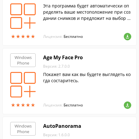
Эта программа будет автоматически оп
ределять ваше местоположение при соз
дании снимков и предложит на выбор н
есколько оверлеев с указанием места съ
емки.
★
★
★
★
★
★
★
★
★
★
Лицензия:
Бесплатно
Age My Face Pro
Windows
Phone
Версия: 2.7.0.0
Покажет вам как вы будете выглядеть ко
гда состаритесь.
★
★
★
★
★
★
★
★
★
★
Лицензия:
Бесплатно
AutoPanorama
Windows
Phone
Версия: 1.6.0.0