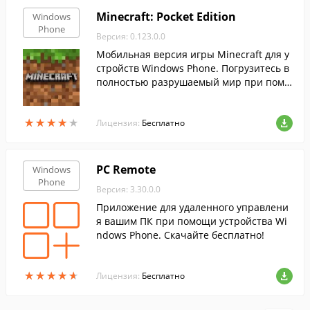
Minecraft: Pocket Edition
Windows
Phone
Версия: 0.123.0.0
Мобильная версия игры Minecraft для у
стройств Windows Phone. Погрузитесь в
полностью разрушаемый мир при помо
щи этой программы, играйте в одиночк
у или с друзьями.
★
★
★
★
★
★
★
★
★
★
Лицензия:
Бесплатно
PC Remote
Windows
Phone
Версия: 3.30.0.0
Приложение для удаленного управлени
я вашим ПК при помощи устройства Wi
ndows Phone. Скачайте бесплатно!
★
★
★
★
★
★
★
★
★
★
Лицензия:
Бесплатно