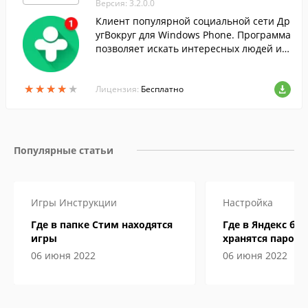
Версия: 3.2.0.0
Клиент популярной социальной сети Др
угВокруг для Windows Phone. Программа
позволяет искать интересных людей и з
арабатывать рейтинг, встречаясь с ним
и в реальной жизни.
★
★
★
★
★
★
★
★
★
★
Лицензия:
Бесплатно
Популярные статьи
Игры
Инструкции
Настройка
Где в папке Стим находятся
Где в Яндекс бр
игры
хранятся пароли
06 июня 2022
06 июня 2022