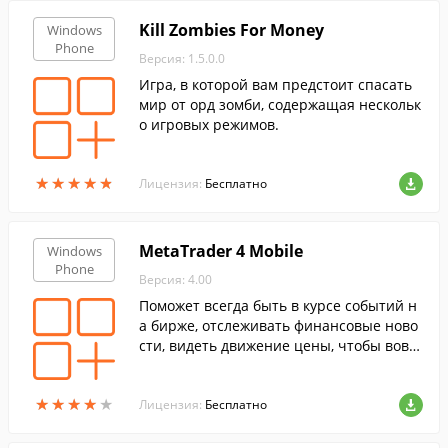
Kill Zombies For Money
Windows
Phone
Версия: 1.5.0.0
Игра, в которой вам предстоит спасать
мир от орд зомби, содержащая нескольк
о игровых режимов.
★
★
★
★
★
★
★
★
★
★
Лицензия:
Бесплатно
MetaTrader 4 Mobile
Windows
Phone
Версия: 4.00
Поможет всегда быть в курсе событий н
а бирже, отслеживать финансовые ново
сти, видеть движение цены, чтобы вовр
емя предпринять необходимые действи
я по управлению своим торговым счето
★
★
★
★
★
★
★
★
★
★
м.
Лицензия:
Бесплатно