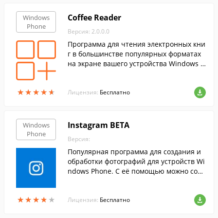
Coffee Reader
Windows
Phone
Версия: 2.0.0.0
Программа для чтения электронных кни
г в большинстве популярных форматах
на экране вашего устройства Windows P
hone.
★
★
★
★
★
★
★
★
★
★
Лицензия:
Бесплатно
Instagram BETA
Windows
Phone
Версия:
Популярная программа для создания и
обработки фотографий для устройств Wi
ndows Phone. С её помощью можно созд
авать высококачественные снимки и на
кладывать на них бесплатные фильтры
★
★
★
★
★
★
★
★
★
★
и эффекты.
Лицензия:
Бесплатно