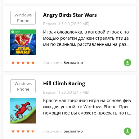
Angry Birds Star Wars
Windows
Phone
Версия: 1.5.0.0 (28.59 МБ)
Игра-головоломка, в которой игрок с по
мощью рогатки должен стрелять птица
ми по свиньям, расставленным на разл
ичных конструкциях.
★
★
★
★
★
★
★
★
★
★
Лицензия:
Бесплатно
Hill Climb Racing
Windows
Phone
Версия: 1.23.0.0 (24.7 МБ)
Красочная гоночная игра на основе физ
ики для устройств Windows Phone. При
помощи нее вы сможете проехать по не
вероятным трассам: от сельской местно
сти и американских горок до вулкана.
★
★
★
★
★
★
★
★
★
★
Лицензия:
Бесплатно