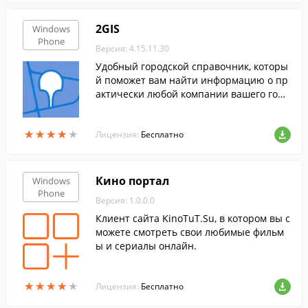
2GIS
Windows
Phone
Версия: 4.15.11.30
Удобный городской справочник, которы
й поможет вам найти информацию о пр
актически любой компании вашего горо
да и нужный объект на трехмерной карт
е. Программа позволяет работать в реж
★
★
★
★
★
★
★
★
★
★
име оффлайн.
Лицензия:
Бесплатно
Кино портал
Windows
Phone
Версия: 1.0.0.0
Клиент сайта KinoTuT.Su, в котором вы с
можете смотреть свои любимые фильм
ы и сериалы онлайн.
★
★
★
★
★
★
★
★
★
★
Лицензия:
Бесплатно