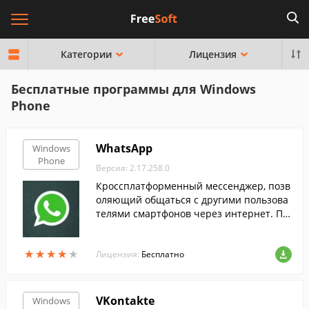
Категории
Лицензия
Бесплатные программы для Windows
Phone
WhatsApp
Windows
Phone
Версия: 2.17.258.0
Кроссплатформенный мессенджер, позв
оляющий общаться с другими пользова
телями смартфонов через интернет. Пр
ограмма привязывается к номеру телеф
она и предоставляет возможность беспл
★
★
★
★
★
★
★
★
★
★
атно обмениваться сообщениями с конт
Лицензия:
Бесплатно
актами телефонной книги, используя 3G,
4G интернет, или WiFi соединение.
VKontakte
Windows