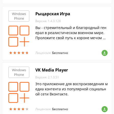
е SOS.
Рыцарская Игра
Windows
Phone
Версия: 1.4.3.128
Вы - стремительный и благородный ген
ерал в реалистическом военном мире.
Проложите свой путь к короне мечом и
интригой!
★
★
★
★
★
★
★
★
★
★
Лицензия:
Бесплатно
VK Media Player
Windows
Phone
Версия: 2.1.3.51
Это приложение для воспроизведения м
едиа контента из популярной социальн
ой сети Вконтакте.
★
★
★
★
★
★
★
★
★
★
Лицензия:
Бесплатно