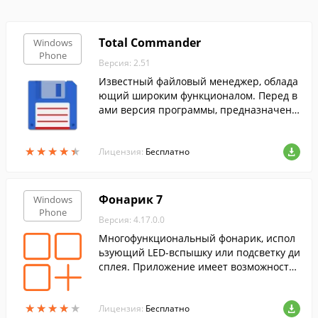
Total Commander
Windows
Phone
Версия: 2.51
Известный файловый менеджер, облада
ющий широким функционалом. Перед в
ами версия программы, предназначенн
ая для устройств на Windows Phone.
★
★
★
★
★
★
★
★
★
★
Лицензия:
Бесплатно
Фонарик 7
Windows
Phone
Версия: 4.17.0.0
Многофункциональный фонарик, испол
ьзующий LED-вспышку или подсветку ди
сплея. Приложение имеет возможности
нескольких режимов подсветки дисплея,
использование вспышки в качестве фон
★
★
★
★
★
★
★
★
★
★
арика, звуковое сопровождение в режим
Лицензия:
Бесплатно