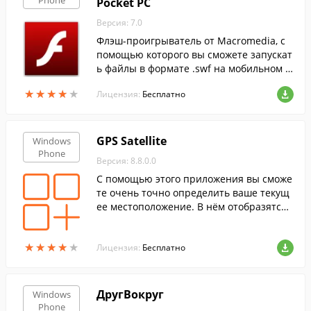
Phone
Pocket PC
Версия: 7.0
Флэш-проигрыватель от Macromedia, с
помощью которого вы сможете запускат
ь файлы в формате .swf на мобильном у
стройстве под управлением Windows M
★
★
★
★
★
★
★
★
★
★
Лицензия:
Бесплатно
obile.
GPS Satellite
Windows
Phone
Версия: 8.8.0.0
С помощью этого приложения вы сможе
те очень точно определить ваше текущ
ее местоположение. В нём отобразятся
данные широты, долготы, скорости и ку
рса передвижения, горизонтальное пол
★
★
★
★
★
★
★
★
★
★
ожение и положение по вертикали.
Лицензия:
Бесплатно
ДругВокруг
Windows
Phone