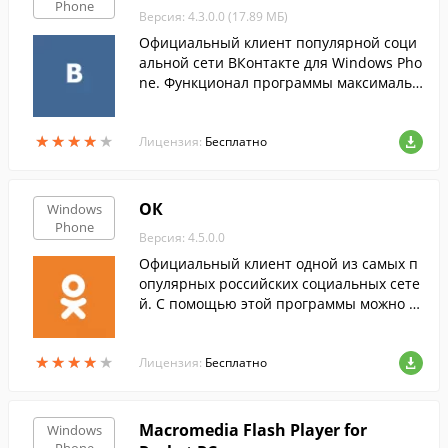
Phone
Версия: 4.3.0.0 (17.89 МБ)
Официальный клиент популярной соци
альной сети ВКонтакте для Windows Pho
ne. Функционал программы максимальн
о приближен к возможностям сайта.
★
★
★
★
★
★
★
★
★
★
Лицензия:
Бесплатно
ОК
Windows
Phone
Версия: 4.5.0.0
Официальный клиент одной из самых п
опулярных российских социальных сете
й. С помощью этой программы можно о
бмениваться фото, читать ленту событи
й и осуществлять бесплатные звонки че
★
★
★
★
★
★
★
★
★
★
рез интернет.
Лицензия:
Бесплатно
Macromedia Flash Player for
Windows