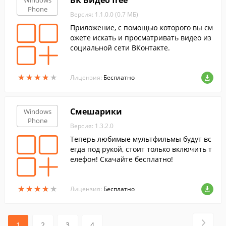
ВК Видео free
Windows
Phone
Версия: 1.1.0.0 (0.7 МБ)
Приложение, с помощью которого вы см
ожете искать и просматривать видео из
социальной сети ВКонтакте.
★
★
★
★
★
★
★
★
★
★
Лицензия:
Бесплатно
Смешарики
Windows
Phone
Версия: 1.3.2.0
Теперь любимые мультфильмы будут вс
егда под рукой, стоит только включить т
елефон! Скачайте бесплатно!
★
★
★
★
★
★
★
★
★
★
Лицензия:
Бесплатно
1
2
3
4