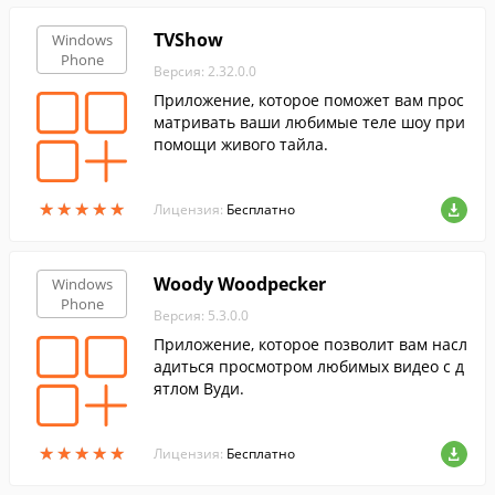
TVShow
Windows
Phone
Версия: 2.32.0.0
Приложение, которое поможет вам прос
матривать ваши любимые теле шоу при
помощи живого тайла.
★
★
★
★
★
★
★
★
★
★
Лицензия:
Бесплатно
Woody Woodpecker
Windows
Phone
Версия: 5.3.0.0
Приложение, которое позволит вам насл
адиться просмотром любимых видео с д
ятлом Вуди.
★
★
★
★
★
★
★
★
★
★
Лицензия:
Бесплатно