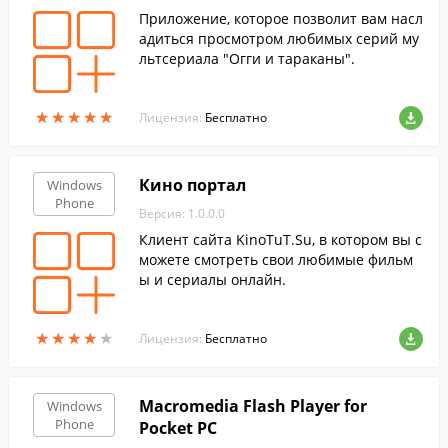
Приложение, которое позволит вам насл
адиться просмотром любимых серий му
льтсериала "Огги и тараканы".
★
★
★
★
★
★
★
★
★
★
Лицензия:
Бесплатно
Кино портал
Windows
Phone
Версия: 1.0.0.0
Клиент сайта KinoTuT.Su, в котором вы с
можете смотреть свои любимые фильм
ы и сериалы онлайн.
★
★
★
★
★
★
★
★
★
★
Лицензия:
Бесплатно
Macromedia Flash Player for
Windows
Phone
Pocket PC