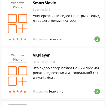
SmartMovie
Windows
Phone
Версия: 4.15
Универсальный видео-проигрыватель д
ля вашего коммуникатора.
★
★
★
★
★
★
★
★
★
★
Лицензия:
Бесплатно
VKPlayer
Windows
Phone
Версия: 1.12.0.0
Это видео-плеер позволяющий просмат
ривать видеозаписи из социальной сет
и vkontakte.ru.
★
★
★
★
★
★
★
★
★
★
Лицензия:
Бесплатно