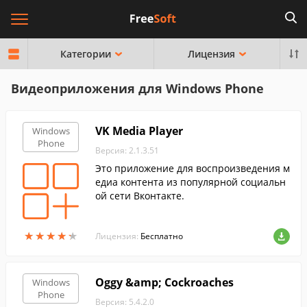
Категории
Лицензия
Видеоприложения для Windows Phone
VK Media Player
Windows
Phone
Версия: 2.1.3.51
Это приложение для воспроизведения м
едиа контента из популярной социальн
ой сети Вконтакте.
★
★
★
★
★
★
★
★
★
★
Лицензия:
Бесплатно
Oggy &amp; Cockroaches
Windows
Phone
Версия: 5.4.2.0