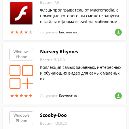
Версия: 7.0
Флэш-проигрыватель от Macromedia, с
помощью которого вы сможете запускат
ь файлы в формате .swf на мобильном у
стройстве под управлением Windows M
★
★
★
★
★
★
★
★
★
★
Лицензия:
Бесплатно
obile.
Nursery Rhymes
Windows
Phone
Версия: 5.3.2.0
Коллекция самых забавных, интересных
и обучающих видео для самых маленьк
их.
★
★
★
★
★
★
★
★
★
★
Лицензия:
Бесплатно
Scooby-Doo
Windows
Phone
Версия: 1.0.0.20