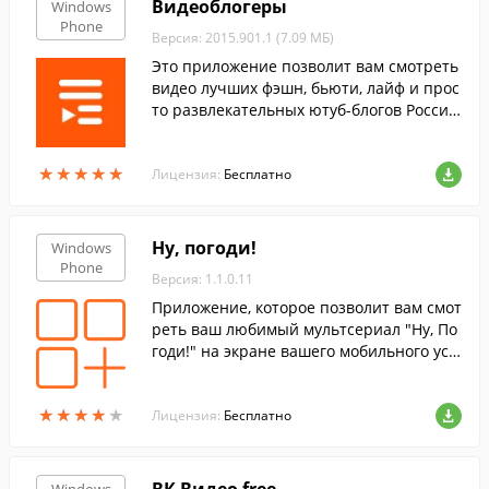
Видеоблогеры
Windows
Phone
Версия: 2015.901.1 (7.09 МБ)
Это приложение позволит вам смотреть
видео лучших фэшн, бьюти, лайф и прос
то развлекательных ютуб-блогов России,
Украины, США, Италии и Испании на эк
ране своего мобильного устройства.
★
★
★
★
★
★
★
★
★
★
Лицензия:
Бесплатно
Ну, погоди!
Windows
Phone
Версия: 1.1.0.11
Приложение, которое позволит вам смот
реть ваш любимый мультсериал "Ну, По
годи!" на экране вашего мобильного уст
ройства.
★
★
★
★
★
★
★
★
★
★
Лицензия:
Бесплатно