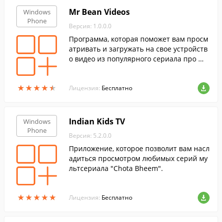
Mr Bean Videos
Windows
Phone
Версия: 1.0.0.0
Программа, которая поможет вам просм
атривать и загружать на свое устройств
о видео из популярного сериала про Ми
стера Бина.
★
★
★
★
★
★
★
★
★
★
Лицензия:
Бесплатно
Indian Kids TV
Windows
Phone
Версия: 5.2.0.0
Приложение, которое позволит вам насл
адиться просмотром любимых серий му
льтсериала "Chota Bheem".
★
★
★
★
★
★
★
★
★
★
Лицензия:
Бесплатно