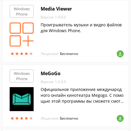
Media Viewer
Windows
Phone
Версия: 1.0.0.0
Проигрыватель музыки и видео файлов
для Windows Phone.
★
★
★
★
★
★
★
★
★
★
Лицензия:
Бесплатно
MeGoGo
Windows
Phone
Версия: 1.2.0.0
Официальное приложение международ
ного онлайн кинотеатра Megogo. С помо
щью этой программы вы сможете смотр
еть огромное количество Full HD фильм
ов, без регистрации.
★
★
★
★
★
★
★
★
★
★
Лицензия:
Бесплатно