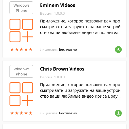
Eminem Videos
Windows
Phone
Версия: 1.0.0.0
Приложение, которое позволит вам про
сматривать и загружать на ваше устрой
ство ваши любимые видео исполнителя
Eminem.
★
★
★
★
★
★
★
★
★
★
Лицензия:
Бесплатно
Chris Brown Videos
Windows
Phone
Версия: 1.0.0.0
Приложение, которое позволит вам про
сматривать и загружать на ваше устрой
ство ваши любимые видео Криса Браун
а.
★
★
★
★
★
★
★
★
★
★
Лицензия:
Бесплатно