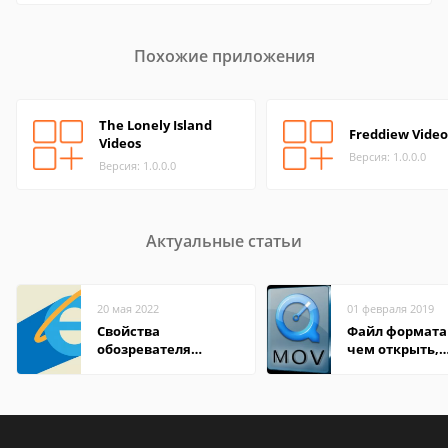
Похожие приложения
The Lonely Island
Freddiew Video
Videos
Версия: 1.0.0.0
Версия: 1.0.0.0
Актуальные статьи
20 мая 2022
01 февраля 2019
Свойства
Файл формата
обозревателя
чем открыть,
Internet Explorer где
описание,
находится
особенности