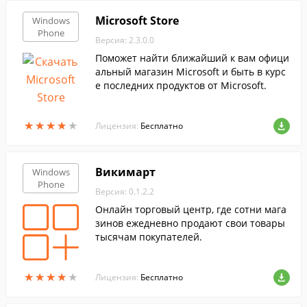
Microsoft Store
Windows
Phone
Версия: 2.3.0.0
Поможет найти ближайший к вам офици
альный магазин Microsoft и быть в курс
е последних продуктов от Microsoft.
★
★
★
★
★
★
★
★
★
★
Лицензия:
Бесплатно
Викимарт
Windows
Phone
Версия: 0.1.2.2
Онлайн торговый центр, где сотни мага
зинов ежедневно продают свои товары
тысячам покупателей.
★
★
★
★
★
★
★
★
★
★
Лицензия:
Бесплатно