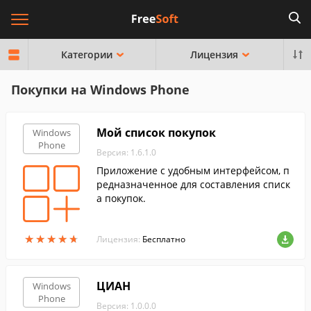
Категории
Лицензия
Покупки на Windows Phone
Мой список покупок
Windows
Phone
Версия: 1.6.1.0
Приложение с удобным интерфейсом, п
редназначенное для составления списк
а покупок.
★
★
★
★
★
★
★
★
★
★
Лицензия:
Бесплатно
ЦИАН
Windows
Phone
Версия: 1.0.0.0