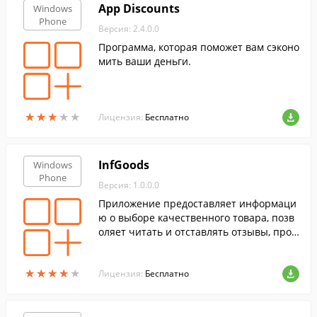
App Discounts
Windows
Phone
Версия: 2.4.0.0
Программа, которая поможет вам сэконо
мить ваши деньги.
★
★
★
★
★
★
★
★
★
★
Лицензия:
Бесплатно
InfGoods
Windows
Phone
Версия: 1.0.0.0
Приложение предоставляет информаци
ю о выборе качественного товара, позв
оляет читать и отставлять отзывы, прос
матривать рейтинги и голосовать.
★
★
★
★
★
★
★
★
★
★
Лицензия:
Бесплатно