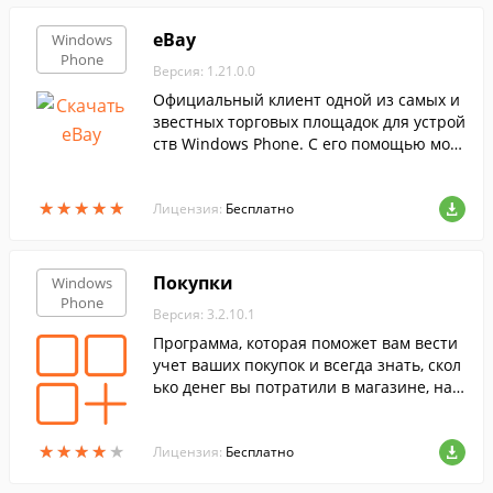
eBay
Windows
Phone
Версия: 1.21.0.0
Официальный клиент одной из самых и
звестных торговых площадок для устрой
ств Windows Phone. С его помощью мож
но быстро найти полезные товары со вс
его мира и приобрести их по выгодным
★
★
★
★
★
★
★
★
★
★
ценам.
Лицензия:
Бесплатно
Покупки
Windows
Phone
Версия: 3.2.10.1
Программа, которая поможет вам вести
учет ваших покупок и всегда знать, скол
ько денег вы потратили в магазине, на
что ушла большая их часть и проч.
★
★
★
★
★
★
★
★
★
★
Лицензия:
Бесплатно