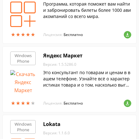
Программа, которая поможет вам найти
и забронировать билеты более 1000 ави
акомпаний со всего мира.
★
★
★
★
★
★
★
★
★
★
Лицензия:
Бесплатно
Яндекс Маркет
Windows
Phone
Версия: 1.5.5286.0
Это консультант по товарам и ценам в в
ашем телефоне. Узнайте всё о характер
истиках товара и о том, насколько выгод
ную цену на него вам предлагает тот ил
и иной магазин.
★
★
★
★
★
★
★
★
★
★
Лицензия:
Бесплатно
Lokata
Windows
Phone
Версия: 1.1.6.0