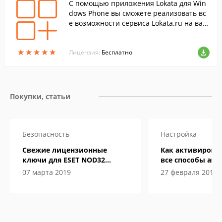
С помощью приложения Lokata для Win
dows Phone вы сможете реализовать вс
е возможности сервиса Lokata.ru на ваш
ем мобильном устройстве.
★
★
★
★
★
★
★
★
★
★
Лицензия:
Бесплатно
Покупки, статьи
Безопасность
Настройка
Свежие лицензионные
Как активировать
ключи для ESET NOD32
все способы ак
Internet Security до 2019-2020
07 марта 2019
27 февраля 2019
года