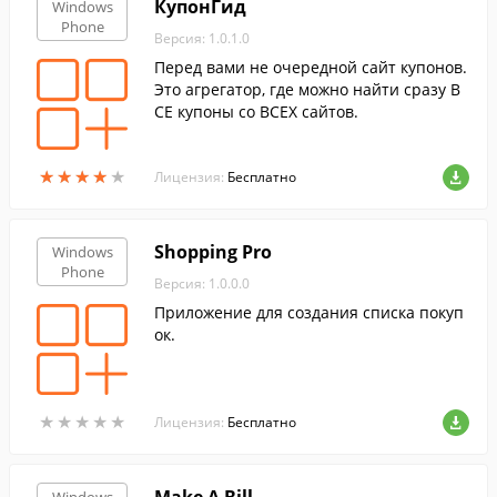
КупонГид
Windows
Phone
Версия: 1.0.1.0
Перед вами не очередной сайт купонов.
Это агрегатор, где можно найти сразу В
СЕ купоны со ВСЕХ сайтов.
★
★
★
★
★
★
★
★
★
★
Лицензия:
Бесплатно
Shopping Pro
Windows
Phone
Версия: 1.0.0.0
Приложение для создания списка покуп
ок.
★
★
★
★
★
★
★
★
★
★
Лицензия:
Бесплатно