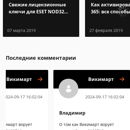
Свежие лицензионные
Как активирова
ключи для ESET NOD32
365: все способ
Internet Security до 2019-
активации
2020 года
07 марта 2019
27 февраля 2019
Последние комментарии
Викимарт
Викимарт
2024-09-17 16:02:04
2024-09-17 16:02:04
ир
Владимир
Викимарт ворует
О том как Викимарт ворует