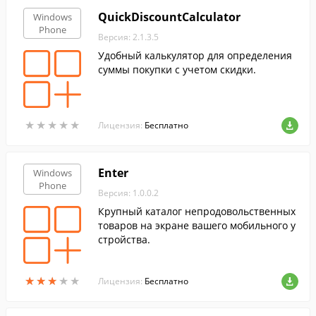
QuickDiscountCalculator
Windows
Phone
Версия: 2.1.3.5
Удобный калькулятор для определения
суммы покупки с учетом скидки.
★
★
★
★
★
★
★
★
★
★
Лицензия:
Бесплатно
Enter
Windows
Phone
Версия: 1.0.0.2
Крупный каталог непродовольственных
товаров на экране вашего мобильного у
стройства.
★
★
★
★
★
★
★
★
★
★
Лицензия:
Бесплатно