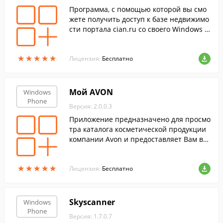
Программа, с помощью которой вы смо
жете получить доступ к базе недвижимо
сти портала cian.ru со своего Windows P
hone.
★
★
★
★
★
★
★
★
★
★
Лицензия:
Бесплатно
Мой AVON
Windows
Phone
Версия: 2.0.0.3
Приложение предназначено для просмо
тра каталога косметической продукции
компании Avon и предоставляет Вам воз
можность делать заказы на интересующ
ие Вас товары.
★
★
★
★
★
★
★
★
★
★
Лицензия:
Бесплатно
Skyscanner
Windows
Phone
Версия: 1.7.0.7