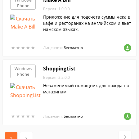
Make A Bill
Windows
Phone
Версия: 1.0.0.0
Приложение для подсчета суммы чека в
кафе и ресторанах на английском и вьет
намском языках.
★
★
★
★
★
★
★
★
★
★
Лицензия:
Бесплатно
ShoppingList
Windows
Phone
Версия: 2.2.0.0
Незаменимый помощник для похода по
магазинам.
★
★
★
★
★
★
★
★
★
★
Лицензия:
Бесплатно
1
2