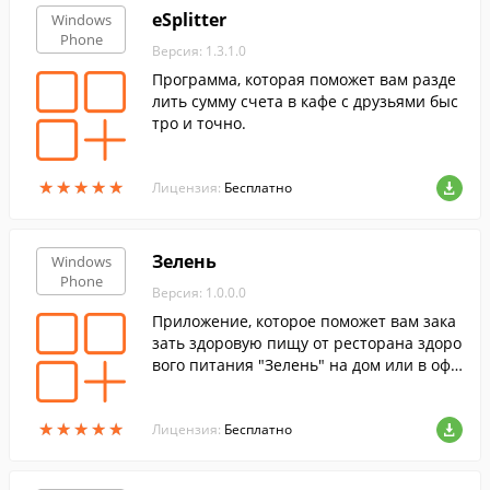
eSplitter
Windows
Phone
Версия: 1.3.1.0
Программа, которая поможет вам разде
лить сумму счета в кафе с друзьями быс
тро и точно.
★
★
★
★
★
★
★
★
★
★
Лицензия:
Бесплатно
Зелень
Windows
Phone
Версия: 1.0.0.0
Приложение, которое поможет вам зака
зать здоровую пищу от ресторана здоро
вого питания "Зелень" на дом или в офи
с.
★
★
★
★
★
★
★
★
★
★
Лицензия:
Бесплатно