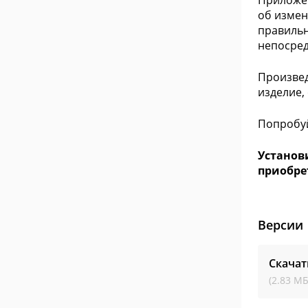
Приложен
об измен
правильн
непосред
Произвед
изделие,
Попробуй
Установ
приобре
Версии
Скачат
(2.83 МБ