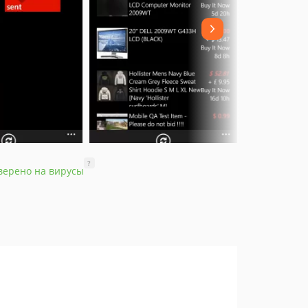
?
верено на вирусы