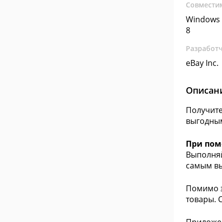
Совмести
Windows 
8
Разработ
eBay Inc.
Описан
Получите
выгодным
При пом
Выполняй
самым в
Помимо 
товары. 