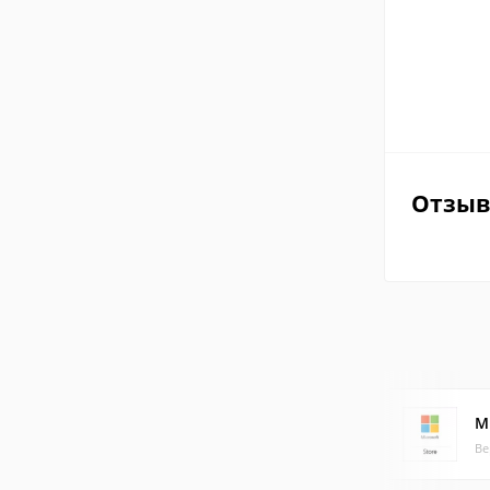
Отзы
M
Ве