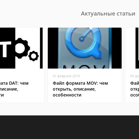
Актуальные статьи
01 февраля 2019
05 ф
ата DAT: чем
Файл формата MOV: чем
Фай
писание,
открыть, описание,
отк
ти
особенности
осо