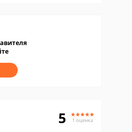
тавителя
йте
5
1 оценка