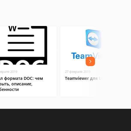
евраля 2019
27 февраля 2019
л формата DOC: чем
Teamviewer для Ubuntu
рыть, описание,
бенности