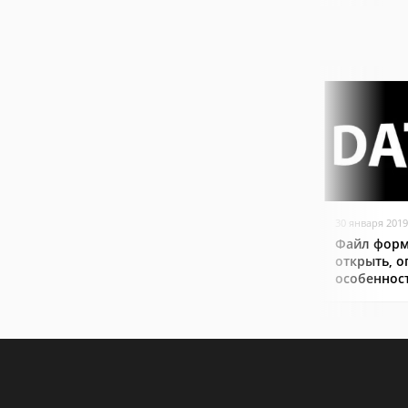
30 января 2019
Файл форм
открыть, о
особеннос