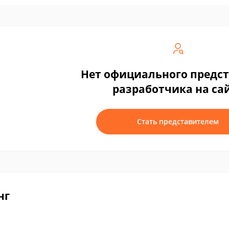
Нет официального предс
разработчика на са
Стать представителем
нг