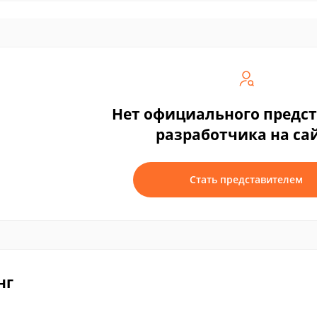
Нет официального предс
разработчика на са
Стать представителем
нг