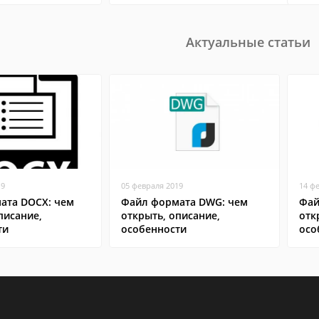
Актуальные статьи
19
05 февраля 2019
14 ф
ата DOCX: чем
Файл формата DWG: чем
Фай
писание,
открыть, описание,
отк
ти
особенности
осо