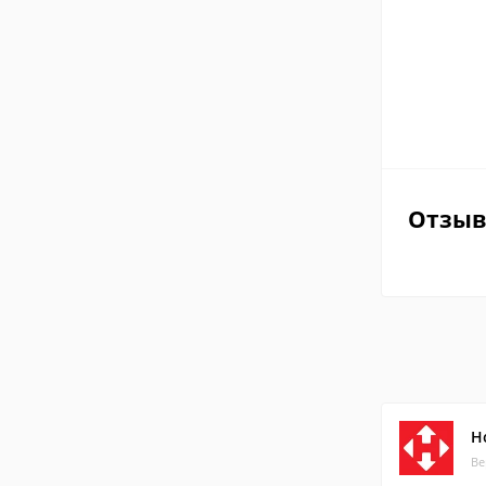
Отзы
Н
Ве