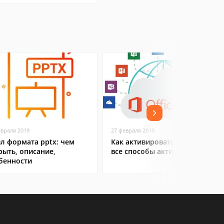
евраля 2019
27 февраля 2019
л формата pptx: чем
Как активировать Office 365:
рыть, описание,
все способы активации
бенности