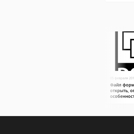
05 февраля 20
Файл форм
открыть, о
особеннос