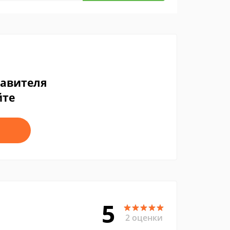
тавителя
йте
5
2 оценки