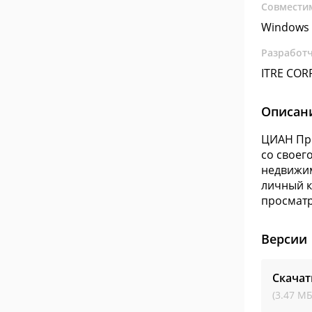
Совмести
Windows 
Разработ
ITRE COR
Описан
ЦИАН Про
со своег
недвижим
личный к
просматр
Версии
Скача
(3.47 МБ