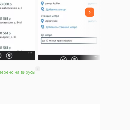
?
верено на вирусы