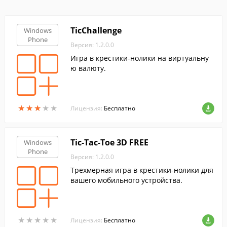
TicChallenge
Windows
Phone
Версия: 1.2.0.0
Игра в крестики-нолики на виртуальну
ю валюту.
★
★
★
★
★
★
★
★
★
★
Лицензия:
Бесплатно
Tic-Tac-Toe 3D FREE
Windows
Phone
Версия: 1.2.0.0
Трехмерная игра в крестики-нолики для
вашего мобильного устройства.
★
★
★
★
★
★
★
★
★
★
Лицензия:
Бесплатно