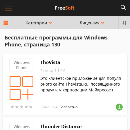
Категории
Лицензия
Бесплатные программы для Windows
Phone, страница 130
TheVista
Windows
Phone
Версия: 1.1.0.0
Это клиентское приложение для популя
рного сайта TheVista.Ru, посвященного
продуктам корпорации Майкрософт.
★
★
★
★
★
★
★
★
★
★
Лицензия:
Бесплатно
Thunder Distance
Windows