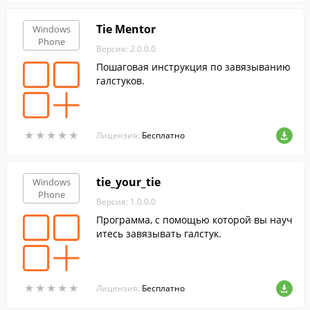
Tie Mentor
Windows
Phone
Версия: 2.0.0.0
Пошаговая инструкция по завязыванию
галстуков.
★
★
★
★
★
★
★
★
★
★
Лицензия:
Бесплатно
tie_your_tie
Windows
Phone
Версия: 1.0.0.0
Программа, с помощью которой вы науч
итесь завязывать галстук.
★
★
★
★
★
★
★
★
★
★
Лицензия:
Бесплатно