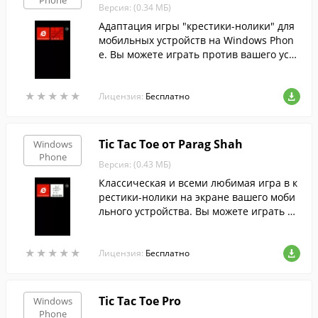
Phone
Версия: (0.34 МБ)
Адаптация игры "крестики-нолики" для
мобильных устройств на Windows Phon
e. Вы можете играть против вашего устр
ойства или против другого игрока.
★
★
★
★
★
★
★
★
★
★
Лицензия:
Бесплатно
Tic Tac Toe от Parag Shah
Windows
Phone
Версия: (0.43 МБ)
Классическая и всеми любимая игра в к
рестики-нолики на экране вашего моби
льного устройства. Вы можете играть пр
отив виртуального оппонента или с дру
гим игроком.
★
★
★
★
★
★
★
★
★
★
Лицензия:
Бесплатно
Tic Tac Toe Pro
Windows
Phone