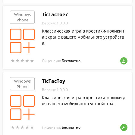
TicTacToe7
Windows
Phone
Версия: 1.0.0.0
Классическая игра в крестики-нолики н
а экране вашего мобильного устройств
а.
★
★
★
★
★
★
★
★
★
★
Лицензия:
Бесплатно
TicTacToy
Windows
Phone
Версия: 1.0.0.0
Классическая игра в крестики-нолики д
ля вашего мобильного устройства.
★
★
★
★
★
★
★
★
★
★
Лицензия:
Бесплатно