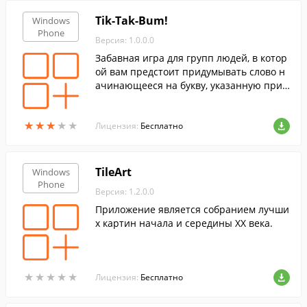
Tik-Tak-Bum!
Windows
Phone
Версия: 1.0.0.0
Забавная игра для групп людей, в котор
ой вам предстоит придумывать слово н
ачинающееся на букву, указанную прил
ожением и передавать устройство дале
е по кругу.
★
★
★
★
★
★
★
★
★
★
Лицензия:
Бесплатно
TileArt
Windows
Phone
Версия: 1.2.0.0
Приложение является собранием лучши
х картин начала и середины ХХ века.
★
★
★
★
★
★
★
★
★
★
Лицензия:
Бесплатно