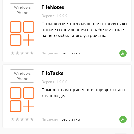
TileNotes
Windows
Phone
Версия: 1.0.0.0
Приложение, позволяющее оставлять ко
роткие напоминания на рабочем столе
вашего мобильного устройства.
★
★
★
★
★
★
★
★
★
★
Лицензия:
Бесплатно
TileTasks
Windows
Phone
Версия: 1.9.0.0
Поможет вам привести в порядок списо
к ваших дел.
★
★
★
★
★
★
★
★
★
★
Лицензия:
Бесплатно