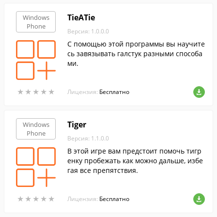
TieATie
Windows
Phone
Версия: 1.0.0.0
С помощью этой программы вы научите
сь завязывать галстук разными способа
ми.
★
★
★
★
★
★
★
★
★
★
Лицензия:
Бесплатно
Tiger
Windows
Phone
Версия: 1.1.0.0
В этой игре вам предстоит помочь тигр
енку пробежать как можно дальше, избе
гая все препятствия.
★
★
★
★
★
★
★
★
★
★
Лицензия:
Бесплатно