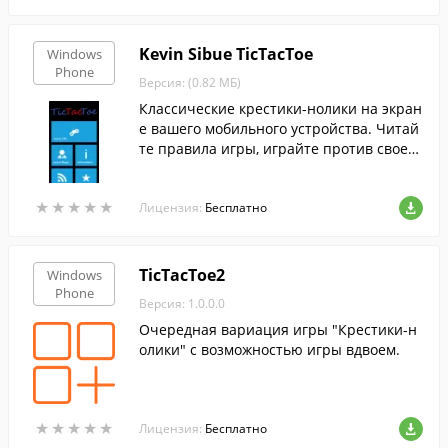
Kevin Sibue TicTacToe
Windows
Phone
Версия: (0.82 МБ)
Классические крестики-нолики на экран
е вашего мобильного устройства. Читай
те правила игры, играйте против своего
мобильного или против своих друзей. П
рекрасный способ скоротать время.
★
★
★
★
★
★
★
★
★
★
Лицензия:
Бесплатно
TicTacToe2
Windows
Phone
Версия: 1.0.0.0
Очередная вариация игры "Крестики-н
олики" с возможностью игры вдвоем.
★
★
★
★
★
★
★
★
★
★
Лицензия:
Бесплатно