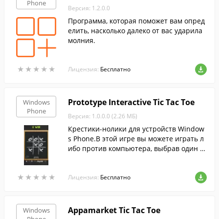
Phone
Версия: 1.2.0.0
Программа, которая поможет вам опред
елить, насколько далеко от вас ударила
молния.
★
★
★
★
★
★
★
★
★
★
Лицензия:
Бесплатно
Prototype Interactive Tic Tac Toe
Windows
Phone
Версия: 1.0.0.0 (2.26 МБ)
Крестики-нолики для устройств Window
s Phone.В этой игре вы можете играть л
ибо против компьютера, выбрав один и
х трех уровней сложности, либо против
другого игрока.
★
★
★
★
★
★
★
★
★
★
Лицензия:
Бесплатно
Appamarket Tic Tac Toe
Windows