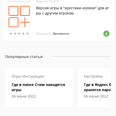
Версия: 1.0.0.0
Версия игры в "крестики-нолики" для иг
ры с другим игроком.
★
★
★
★
★
★
★
★
★
★
Лицензия:
Бесплатно
Популярные статьи
Игры
Инструкции
Настройка
Где в папке Стим находятся
Где в Яндекс бр
игры
хранятся пароли
06 июня 2022
06 июня 2022