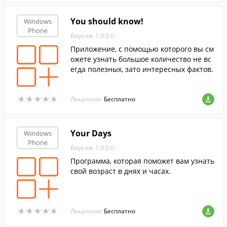
You should know!
Windows
Phone
Версия: 1.0.0.0
Приложение, с помощью которого вы см
ожете узнать большое количество не вс
егда полезных, зато интересных фактов.
★
★
★
★
★
★
★
★
★
★
Лицензия:
Бесплатно
Your Days
Windows
Phone
Версия: 1.0.0.0
Программа, которая поможет вам узнать
свой возраст в днях и часах.
★
★
★
★
★
★
★
★
★
★
Лицензия:
Бесплатно