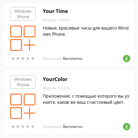
Your Time
Windows
Phone
Версия: 1.0.0.0
Новые, красивые часы для вашего Wind
ows Phone.
★
★
★
★
★
★
★
★
★
★
Лицензия:
Бесплатно
YourColor
Windows
Phone
Версия: 1.0.0.0
Приложение, с помощью которого вы уз
наете, каков же ваш счастливый цвет.
★
★
★
★
★
★
★
★
★
★
Лицензия:
Бесплатно