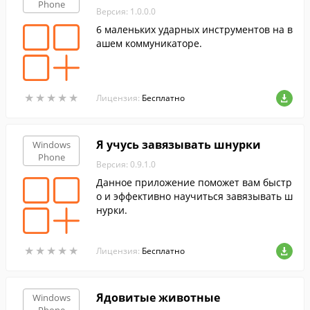
Phone
Версия: 1.0.0.0
6 маленьких ударных инструментов на в
ашем коммуникаторе.
★
★
★
★
★
★
★
★
★
★
Лицензия:
Бесплатно
Я учусь завязывать шнурки
Windows
Phone
Версия: 0.9.1.0
Данное приложение поможет вам быстр
о и эффективно научиться завязывать ш
нурки.
★
★
★
★
★
★
★
★
★
★
Лицензия:
Бесплатно
Ядовитые животные
Windows