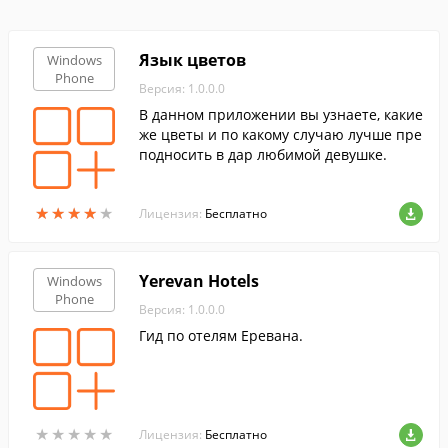
Язык цветов
Windows
Phone
Версия: 1.0.0.0
В данном приложении вы узнаете, какие
же цветы и по какому случаю лучше пре
подносить в дар любимой девушке.
★
★
★
★
★
★
★
★
★
★
Лицензия:
Бесплатно
Yerevan Hotels
Windows
Phone
Версия: 1.0.0.0
Гид по отелям Еревана.
★
★
★
★
★
★
★
★
★
★
Лицензия:
Бесплатно