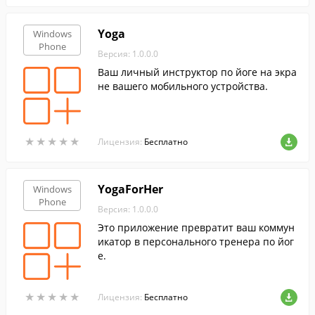
Yoga
Windows
Phone
Версия: 1.0.0.0
Ваш личный инструктор по йоге на экра
не вашего мобильного устройства.
★
★
★
★
★
★
★
★
★
★
Лицензия:
Бесплатно
YogaForHer
Windows
Phone
Версия: 1.0.0.0
Это приложение превратит ваш коммун
икатор в персонального тренера по йог
е.
★
★
★
★
★
★
★
★
★
★
Лицензия:
Бесплатно