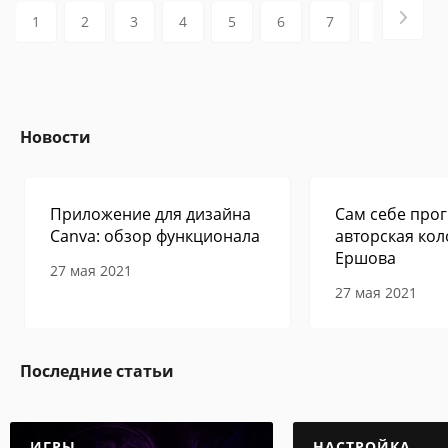
х платформах), планшетами, компьютер
1
2
3
4
5
6
7
8
9
ами, ноутбуками. На компьютере заклад
ки можно синхронизировать между разн
ыми браузерами. Сервис дает 100% гар
антию сохранения закладок. Например,
при смене смартфона.
Новости
Приложение для дизайна
Сам себе прог
Canva: обзор функционала
авторская кол
Ершова
27 мая 2021
27 мая 2021
Последние статьи
ИГРЫ
НАСТРОЙКА