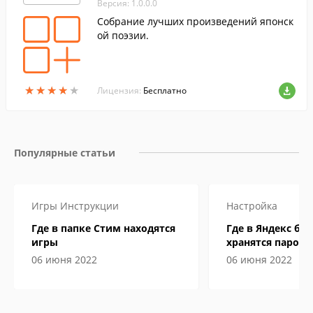
Версия: 1.0.0.0
Собрание лучших произведений японск
ой поэзии.
★
★
★
★
★
★
★
★
★
★
Лицензия:
Бесплатно
Популярные статьи
Игры
Инструкции
Настройка
Где в папке Стим находятся
Где в Яндекс бр
игры
хранятся пароли
06 июня 2022
06 июня 2022