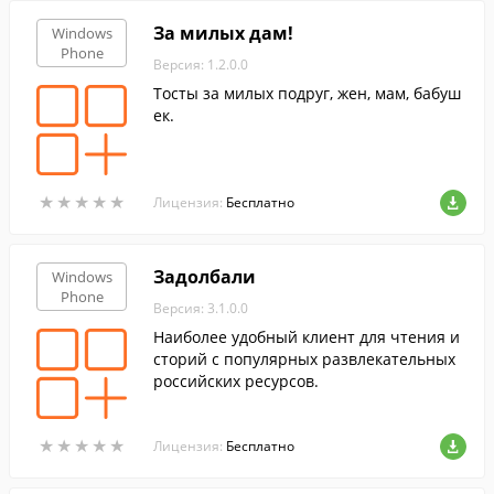
За милых дам!
Windows
Phone
Версия: 1.2.0.0
Тосты за милых подруг, жен, мам, бабуш
ек.
★
★
★
★
★
★
★
★
★
★
Лицензия:
Бесплатно
Задолбали
Windows
Phone
Версия: 3.1.0.0
Наиболее удобный клиент для чтения и
сторий с популярных развлекательных
российских ресурсов.
★
★
★
★
★
★
★
★
★
★
Лицензия:
Бесплатно