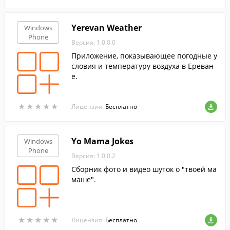
Yerevan Weather
Windows
Phone
Версия: 1.0.0.0
Приложение, показывающее погодные у
словия и температуру воздуха в Ереван
е.
★
★
★
★
★
★
★
★
★
★
Лицензия:
Бесплатно
Yo Mama Jokes
Windows
Phone
Версия: 1.0.0.2
Сборник фото и видео шуток о "твоей ма
маше".
★
★
★
★
★
★
★
★
★
★
Лицензия:
Бесплатно