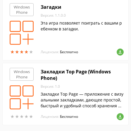
Загадки
Windows
Phone
Версия: 1.1.0.0
Эта игра позволяет поиграть с вашим р
ебенком в загадки.
★
★
★
★
★
★
★
★
★
★
Лицензия:
Бесплатно
Закладки Top Page (Windows
Windows
Phone
Phone)
Версия: 1.0
Закладки Top Page — приложение с визу
альными закладками, дающее простой,
быстрый и удобный способ хранения и
доступа к вашим интернет-закладкам. П
★
★
★
★
★
★
★
★
★
★
Лицензия:
Бесплатно
осле регистрации доступна синхрониза
ция закладок между разными смартфон
ами (в том числе и на разных мобильны