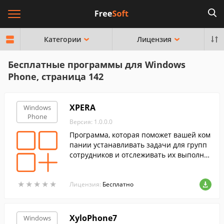
Категории
Лицензия
Бесплатные программы для Windows
Phone, страница 142
XPERA
Windows
Phone
Версия: 1.0.0.0
Программа, которая поможет вашей ком
пании устанавливать задачи для групп
сотрудников и отслеживать их выполне
ние.
★
★
★
★
★
★
★
★
★
★
Лицензия:
Бесплатно
XyloPhone7
Windows