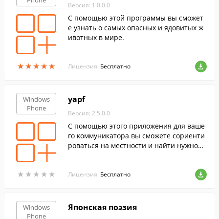
Phone
Версия: 1.0.0.0
С помощью этой программы вы сможет
е узнать о самых опасных и ядовитых ж
ивотных в мире.
★
★
★
★
★
★
★
★
★
★
Лицензия:
Бесплатно
yapf
Windows
Phone
Версия: 2.5.0.0
С помощью этого приложения для ваше
го коммуникатора вы сможете сориенти
роваться на местности и найти нужное
вам место.
★
★
★
★
★
★
★
★
★
★
Лицензия:
Бесплатно
Японская поэзия
Windows
Phone