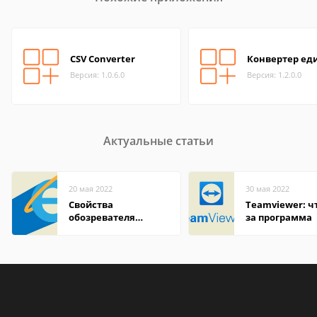
CSV Converter
Конвертер ед
Версия: 1.0.6.0
Версия: 1.2.0.0
Актуальные статьи
20 мая 2022
30 мая 2022
Свойства
Teamviewer: чт
обозревателя
за программа
Internet Explorer где
находится