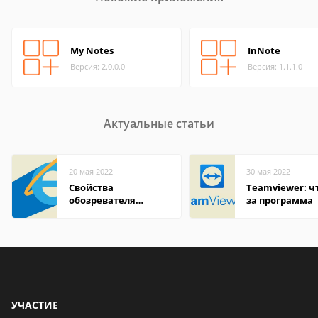
My Notes
InNote
Версия: 2.0.0.0
Версия: 1.1.1.0
Актуальные статьи
20 мая 2022
30 мая 2022
Свойства
Teamviewer: чт
обозревателя
за программа
Internet Explorer где
находится
УЧАСТИЕ