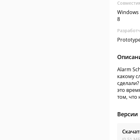
Совмести
Windows 
8
Разработ
Prototype
Описан
Alarm Sc
какому с
сделали?
это врем
том, что
Версии
Скачат
(0.51 МБ