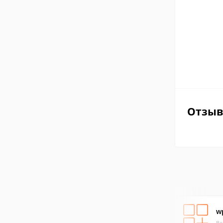
Отзы
w
Ве