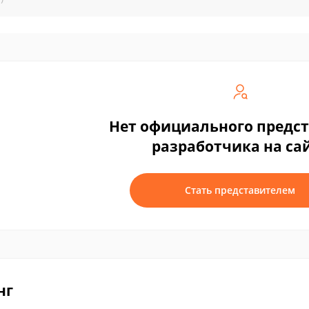
Нет официального предс
разработчика на са
Стать представителем
нг