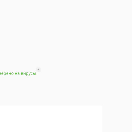
?
верено на вирусы