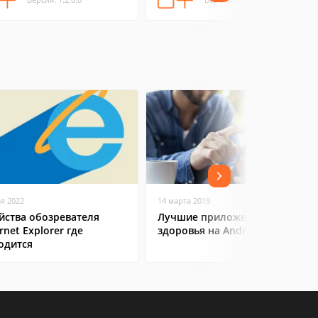
ая 2022
14 марта 2019
йства обозревателя
Лучшие приложения для
rnet Explorer где
здоровья на Android
одится