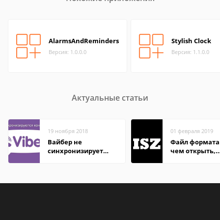
AlarmsAndReminders
Stylish Clock
Версия: 1.0.0.0
Версия: 1.1.0.0
Актуальные статьи
19 ноября 2018
01 февраля 2019
Вайбер не
Файл формата 
синхронизирует
чем открыть,
контакты
описание,
особенности