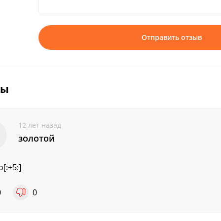
Отправить отзыв
вы
12 лет назад
золотой
o[:+5:]
0
0