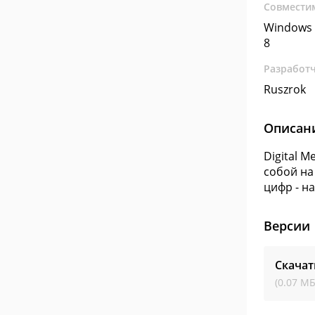
Совмести
Windows 
8
Разработ
Ruszrok
Описан
Digital 
собой на
цифр - н
Версии
Скачат
(0.07 МБ