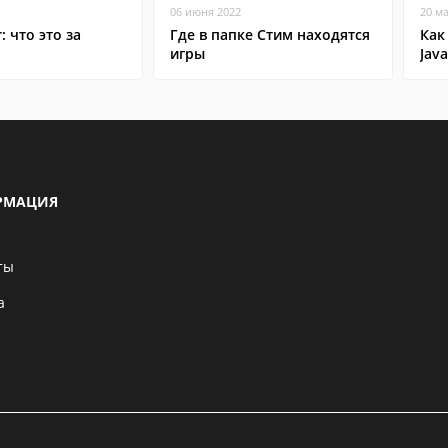
06 июня 2022
20 м
: что это за
Где в папке Стим находятся
Как
игры
Java
РМАЦИЯ
ты
а