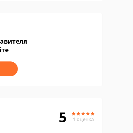
тавителя
йте
5
1 оценка