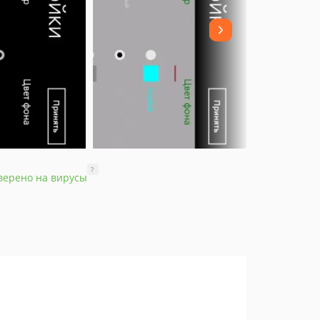
?
верено на вирусы