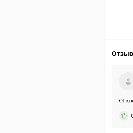
Отзы
Otlicn