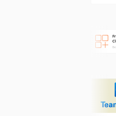
Fr
C
Ве