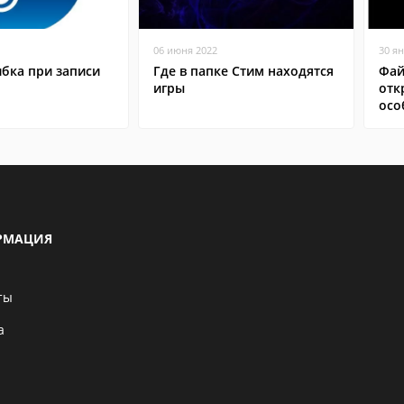
06 июня 2022
30 я
бка при записи
Где в папке Стим находятся
Фай
игры
отк
осо
РМАЦИЯ
ты
а