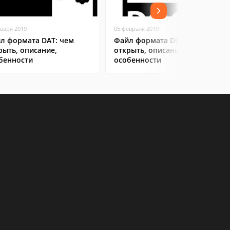
нваря 2019
05 февраля 2019
л формата DAT: чем
Файл формата DOCX: чем
рыть, описание,
открыть, описание,
бенности
особенности