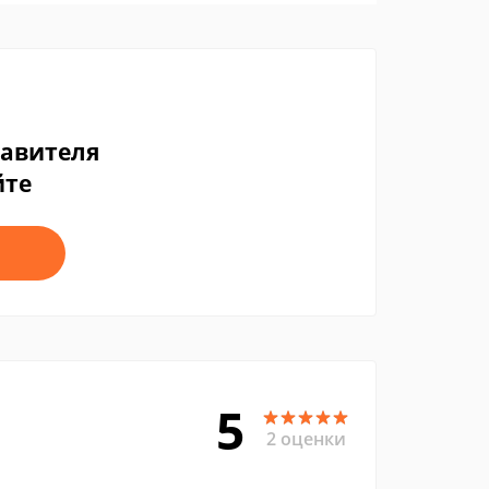
тавителя
йте
5
2 оценки