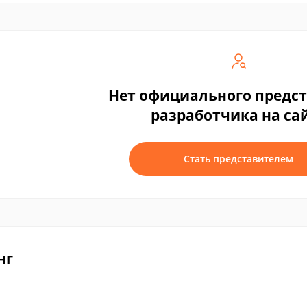
Нет официального предс
разработчика на са
Стать представителем
нг