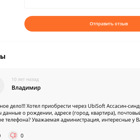
Отправить отзыв
вы
10 лет назад
Владимир
ное дело!!! Хотел приобрести через UbiSoft Ассасин-син
 данные о рождении, адресе (город, квартира), почтовый
е телефона? Уважаемая администрация, интересные у Ва
0
0