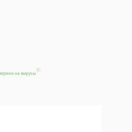
?
верено на вирусы