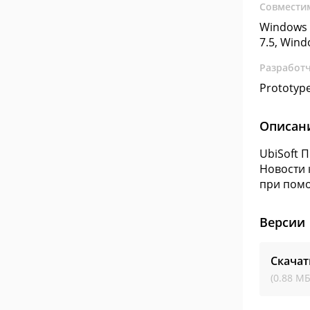
Совмести
Windows 
7.5, Win
Разработ
Prototype
Описан
UbiSoft 
Новости 
при помо
Версии
Скачат
(0.88 МБ