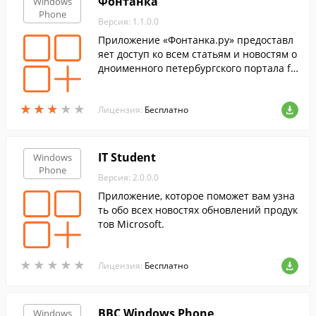
Фонтанка
Windows
Phone
Версия: 1.1.0.0
Приложение «Фонтанка.ру» предоставл
яет доступ ко всем статьям и новостям о
дноименного петербургского портала fo
ntanka.ru.
★
★
★
★
★
★
★
★
★
★
Лицензия:
Бесплатно
IT Student
Windows
Phone
Версия: 2.0.0.0
Приложение, которое поможет вам узна
ть обо всех новостях обновлений продук
тов Microsoft.
★
★
★
★
★
★
★
★
★
★
Лицензия:
Бесплатно
BBC Windows Phone
Windows