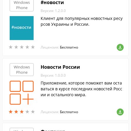
#новости
Windows
Phone
Версия: 1.2.0.0
Клиент для популярных новостных ресу
рсов Украины и России.
★
★
★
★
★
★
★
★
★
★
Лицензия:
Бесплатно
Новости России
Windows
Phone
Версия: 1.0.0.0
Приложение, которое поможет вам оста
ваться в курсе последних новостей Росс
ии и остального мира.
★
★
★
★
★
★
★
★
★
★
Лицензия:
Бесплатно