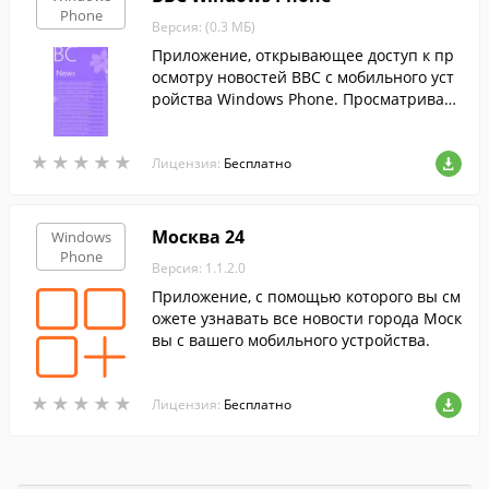
Phone
Версия: (0.3 МБ)
Приложение, открывающее доступ к пр
осмотру новостей BBC с мобильного уст
ройства Windows Phone. Просматривайт
е интересующие вас новости в любом м
есте и в любое время.
★
★
★
★
★
★
★
★
★
★
Лицензия:
Бесплатно
Москва 24
Windows
Phone
Версия: 1.1.2.0
Приложение, с помощью которого вы см
ожете узнавать все новости города Моск
вы с вашего мобильного устройства.
★
★
★
★
★
★
★
★
★
★
Лицензия:
Бесплатно