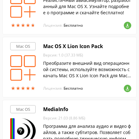
Реалистичный авиасимулятор, разработ
анный для Mac OS X. Узнайте подробне
е о программе и скачайте бесплатно!
★
★
★
★
★
★
★
★
★
★
Лицензия:
Бесплатно
Mac OS X Lion Icon Pack
Mac OS
Версия: 1.0 (37.33 МБ)
Преобразите внешний вид операционн
ой системы, используйте возможность с
качать Mac OS X Lion Icon Pack для Mac
OS. Это обширный пак красивых иконок
★
★
★
★
★
★
★
★
★
★
для компьютера.
Лицензия:
Бесплатно
MediaInfo
Mac OS
Версия: 21.03 (8.86 МБ)
Программа для анализа аудио и видео ф
айлов, а также субтитров. Позволяет соб
рать подробную техническую информац