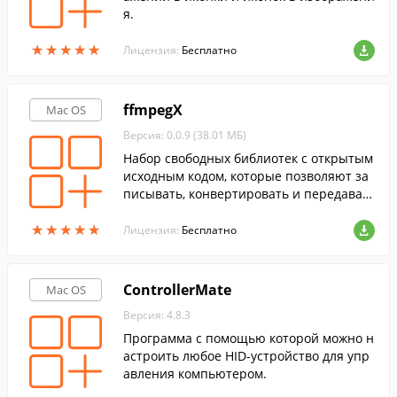
я.
★
★
★
★
★
★
★
★
★
★
Лицензия:
Бесплатно
ffmpegX
Mac OS
Версия: 0.0.9 (38.01 МБ)
Набор свободных библиотек с открытым
исходным кодом, которые позволяют за
писывать, конвертировать и передават
ь цифровые аудио- и видеозаписи в раз
★
★
★
★
★
★
★
★
★
★
личных форматах.
Лицензия:
Бесплатно
ControllerMate
Mac OS
Версия: 4.8.3
Программа с помощью которой можно н
астроить любое HID-устройство для упр
авления компьютером.