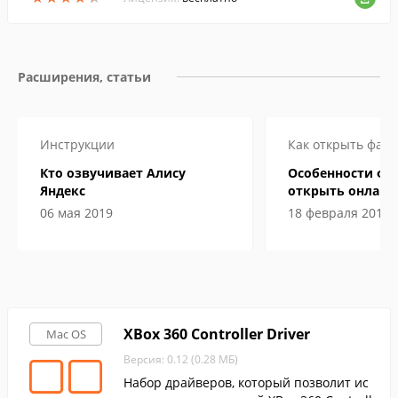
Расширения, статьи
Инструкции
Как открыть файл
Кто озвучивает Алису
Особенности фай
Яндекс
открыть онлайн 
компьютере
06 мая 2019
18 февраля 2019
XBox 360 Controller Driver
Mac OS
Версия: 0.12 (0.28 МБ)
Набор драйверов, который позволит ис