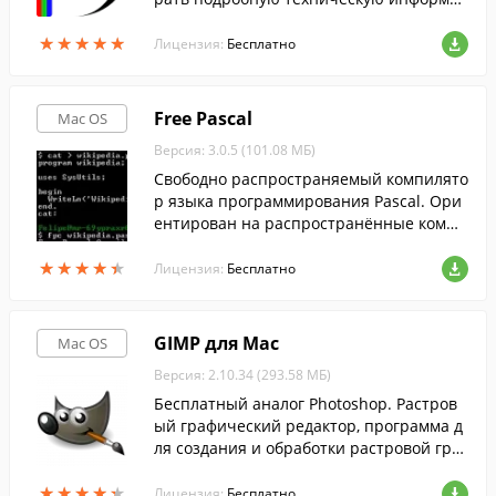
ию о файле.
★
★
★
★
★
★
★
★
★
★
Лицензия:
Бесплатно
Free Pascal
Mac OS
Версия: 3.0.5 (101.08 МБ)
Cвободно распространяемый компилято
р языка программирования Pascal. Ори
ентирован на распространённые комме
рческие диалекты языка: Object Pascal и
★
★
★
★
★
★
★
★
★
★
Delphi.
Лицензия:
Бесплатно
GIMP для Mac
Mac OS
Версия: 2.10.34 (293.58 МБ)
Бесплатный аналог Photoshop. Растров
ый графический редактор, программа д
ля создания и обработки растровой гра
фики и частичной поддержкой работы с
★
★
★
★
★
★
★
★
★
★
векторной графикой.
Лицензия:
Бесплатно