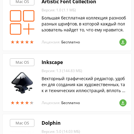
Artistic Font Collection
Mac OS
Версия: 1.0 (1.1 МБ)
Большая бесплатная коллекция разнооб
разных шрифтов, в которой каждый пол
ьзователь найдет то, что ему нравится.
★
★
★
★
★
★
★
★
★
★
Лицензия:
Бесплатно
Inkscape
Mac OS
Версия: 1.3 (144.83 МБ)
Векторный графический редактор, удоб
ен для создания как художественных, та
к и технических иллюстраций, вплоть д
о использования в качестве САПР общег
★
★
★
★
★
★
★
★
★
★
о назначения.
Лицензия:
Бесплатно
Dolphin
Mac OS
Версия: 5.0 (14.03 МБ)