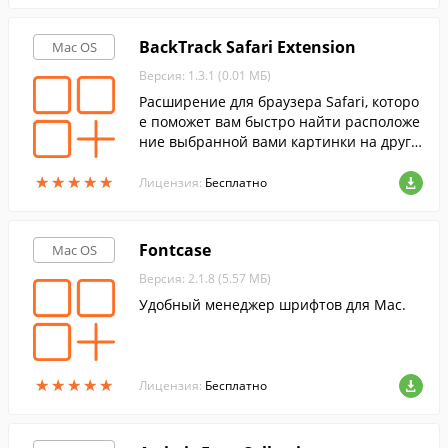
BackTrack Safari Extension
Mac OS
Версия: 1.3.1 (0.01 МБ)
Расширение для браузера Safari, которо
е поможет вам быстро найти расположе
ние выбранной вами картинки на други
х сайтах в интернете.
★
★
★
★
★
★
★
★
★
★
Лицензия:
Бесплатно
Fontcase
Mac OS
Версия: 2.1.8 (5.57 МБ)
Удобный менеджер шрифтов для Mac.
★
★
★
★
★
★
★
★
★
★
Лицензия:
Бесплатно