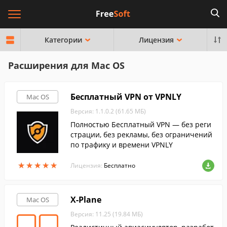
Категории
Лицензия
Расширения для Mac OS
Бесплатный VPN от VPNLY
Mac OS
Версия: 1.1.0.2 (61.65 МБ)
Полностью Бесплатный VPN — без реги
страции, без рекламы, без ограничений
по трафику и времени VPNLY
★
★
★
★
★
★
★
★
★
★
Лицензия:
Бесплатно
X-Plane
Mac OS
Версия: 11.25 (19.84 МБ)