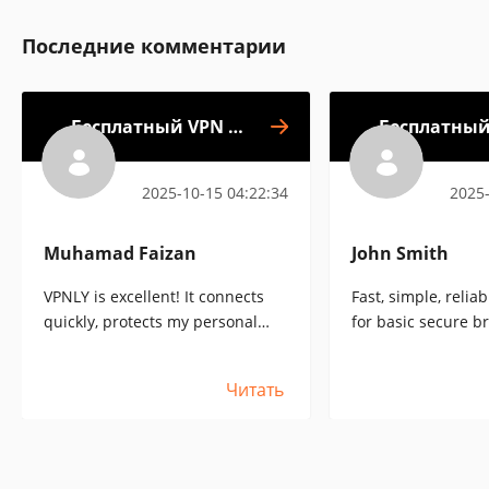
Последние комментарии
Бесплатный VPN от
Бесплатный 
VPNLY
2025-10-15 04:22:34
2025-1
Muhamad Faizan
John Smith
VPNLY is excellent! It connects
Fast, simple, reliabl
quickly, protects my personal
for basic secure bro
information, and offers high
speeds for streaming and
Читать
downloads.