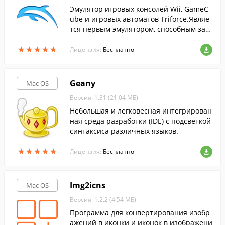
Эмулятор игровых консолей Wii, GameC
ube и игровых автоматов Triforce.Являе
тся первым эмулятором, способным зап
ускать коммерческие игры, выпущенны
★
★
★
★
★
★
★
★
★
★
е для платформ GameCube и Wii.
Лицензия:
Бесплатно
Geany
Mac OS
Версия: 1.31 (21.04 МБ)
Небольшая и легковесная интегрирован
ная среда разработки (IDE) с подсветкой
синтаксиса различных языков.
★
★
★
★
★
★
★
★
★
★
Лицензия:
Бесплатно
Img2icns
Mac OS
Версия: 1.2.2 (4.54 МБ)
Программа для конвертирования изобр
ажений в иконки и иконок в изображени