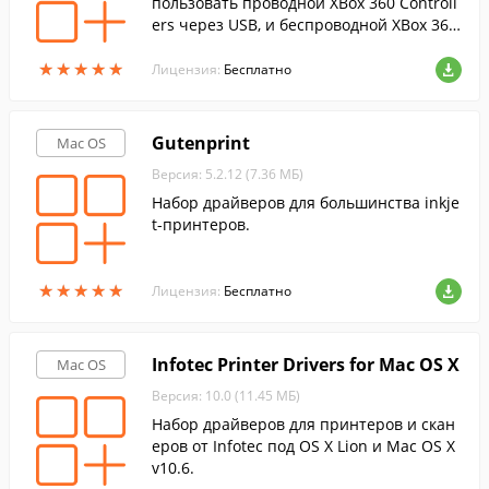
пользовать проводной XBox 360 Controll
ers через USB, и беспроводной XBox 360
Controllers через Microsoft Wireless Gam
★
★
★
★
★
★
★
★
★
★
ing Receiver для Windows на компьютер
Лицензия:
Бесплатно
е с MacOS.
Gutenprint
Mac OS
Версия: 5.2.12 (7.36 МБ)
Набор драйверов для большинства inkje
t-принтеров.
★
★
★
★
★
★
★
★
★
★
Лицензия:
Бесплатно
Infotec Printer Drivers for Mac OS X
Mac OS
Версия: 10.0 (11.45 МБ)
Набор драйверов для принтеров и скан
еров от Infotec под OS X Lion и Mac OS X
v10.6.