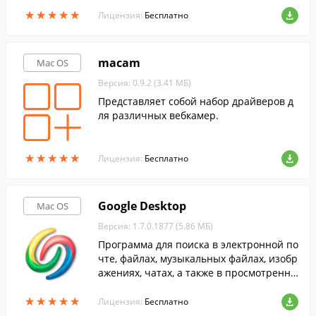
★
★
★
★
★
★
★
★
★
★
Лицензия:
Бесплатно
macam
Mac OS
Версия: 0.9.2 (3.41 МБ)
Представляет собой набор драйверов д
ля различных вебкамер.
★
★
★
★
★
★
★
★
★
★
Лицензия:
Бесплатно
Google Desktop
Mac OS
Версия: 1.7.0.1877 (5.86 МБ)
Программа для поиска в электронной по
чте, файлах, музыкальных файлах, изобр
ажениях, чатах, а также в просмотренны
х в браузере веб-страницах.
★
★
★
★
★
★
★
★
★
★
Лицензия:
Бесплатно