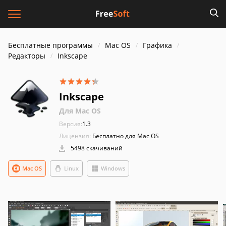
Бесплатные программы
Mac OS
Графика
Редакторы
Inkscape
Inkscape
Для Mac OS
Версия:
1.3
Лицензия:
Бесплатно для Mac OS
5498 скачиваний
Mac OS
Linux
Windows