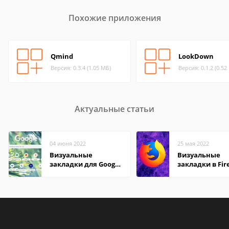
Похожие приложения
Qmind
LookDown
Версия: 0.3.4 (1.05 МБ)
Версия: 0.1.2 (0.52
Актуальные статьи
04 июня 2022
25 мая 2022
Визуальные
Визуальные
закладки для Google
закладки в Fir
Chrome
Mozilla