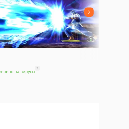
?
верено на вирусы