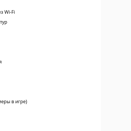
 Wi-Fi
тур
я
еры в игре)