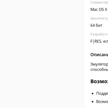
Совмести
Mac OS X
Архитект
64 бит
Разработ
F|RES, ec
Описан
Эмулятор
способны
Возмо
Подде
Возмо