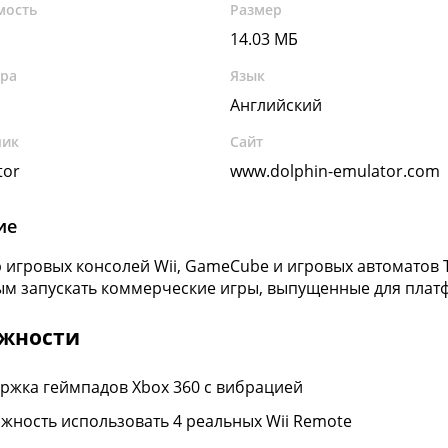
мость
Размер
14.03 МБ
ура
Язык
Английский
чик
Сайт
tor
www.dolphin-emulator.com
ие
 игровых консолей Wii, GameCube и игровых автоматов T
м запускать коммерческие игры, выпущенные для плат
жности
ржка геймпадов Xbox 360 с вибрацией
жность использовать 4 реальных Wii Remote