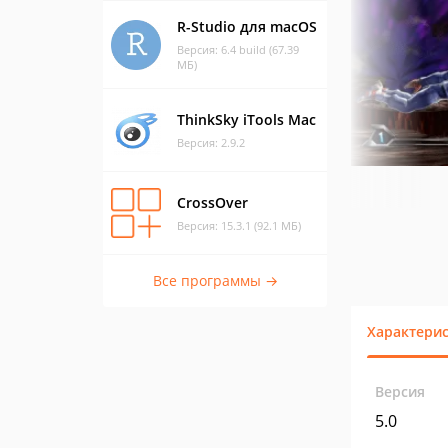
R-Studio для macOS
Версия: 6.4 build (67.39
МБ)
ThinkSky iTools Mac
Версия: 2.9.2
CrossOver
Версия: 15.3.1 (92.1 МБ)
Все программы →
Характери
Версия
5.0