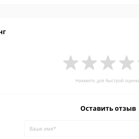
нг
Нажмите, для быстрой оценк
Оставить отзыв
Ваше имя*