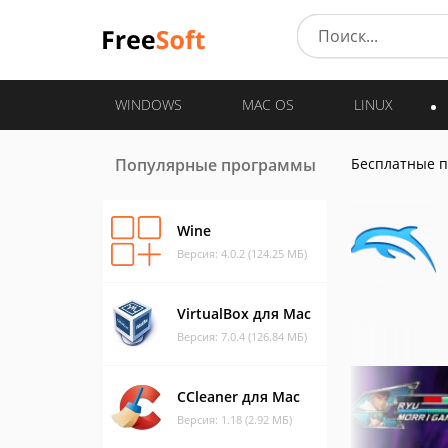
WINDOWS
MAC OS
LINUX
Популярные программы
Бесплатные 
Wine
Версия: 4.0.2 (124.25 МБ)
VirtualBox для Mac
Версия: 7.0.4 (126.84 МБ)
CCleaner для Mac
Версия: 1.18 (2.92 МБ)