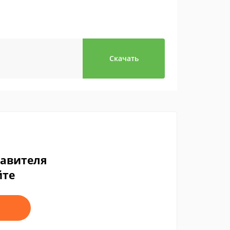
Скачать
тавителя
йте