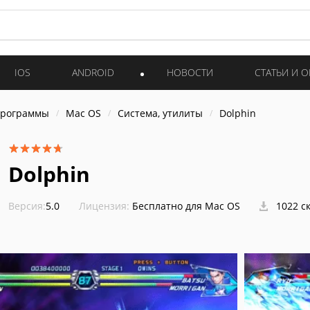
IOS
ANDROID
НОВОСТИ
СТАТЬИ И 
программы
Mac OS
Система, утилиты
Dolphin
Dolphin
Версия:
5.0
Лицензия:
Бесплатно для Mac OS
1022 с