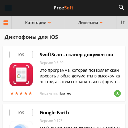
Категории
Лицензия
Диктофоны для iOS
SwiftScan - сканер документов
iOS
Версия: 9.6.20
Это программа, которая позволяет скан
ировать любые документы в высоком ка
честве, а затем сохранять их в формате
PDF.
★
★
★
★
★
★
★
★
★
★
Лицензия:
Платно
Google Earth
iOS
Версия: 9.175