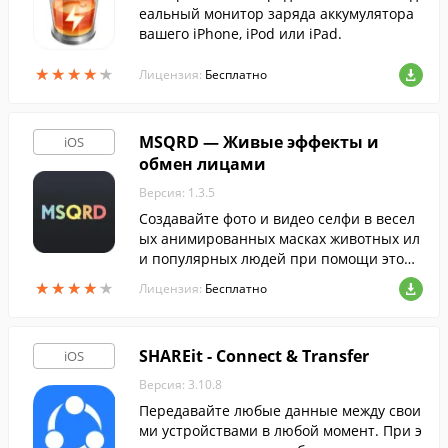
еальный монитор заряда аккумулятора
вашего iPhone, iPod или iPad.
★
★
★
★
★
★
★
★
★
★
Лицензия:
Бесплатно
MSQRD — Живые эффекты и
iOS
обмен лицами
Версия: 1.3.5
Создавайте фото и видео селфи в весел
ых анимированных масках животных ил
и популярных людей при помощи этой
программы. Созданными селфи можно п
★
★
★
★
★
★
★
★
★
★
Лицензия:
Бесплатно
оделиться с друзьями через любые месс
енджеры и социальные сети.
SHAREit - Connect & Transfer
iOS
Версия: 3.10.8
Передавайте любые данные между свои
ми устройствами в любой момент. При э