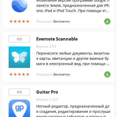
Мобильная версия программы Google П
ланета Земля, предназначенная для iPh
one, iPad и iPod Touch. При помощи этой
программы, вы сможете осмотреть всю
★
★
★
★
★
★
★
★
★
★
планету с высоты птичьего полета.
Лицензия:
Бесплатно
Evernote Scannable
iOS
Версия: 2.3.3
Перенесите любые документы, визитны
е карты, квитанции и другие важные бу
маги в электронный вид, при помощи эт
ой программы.
★
★
★
★
★
★
★
★
★
★
Лицензия:
Бесплатно
Guitar Pro
iOS
Версия: 1.10.3
Нотный редактор, предназначенный дл
я создания, редактирования и прослуши
вания гитарных табулатур и нотных пар