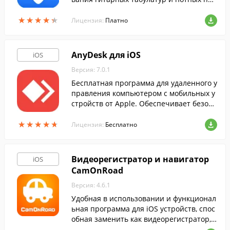
титур.
★
★
★
★
★
★
★
★
★
★
Лицензия:
Платно
AnyDesk для iOS
iOS
Версия: 7.0.1
Бесплатная программа для удаленного у
правления компьютером с мобильных у
стройств от Apple. Обеспечивает безопа
сное соединение с ПК.
★
★
★
★
★
★
★
★
★
★
Лицензия:
Бесплатно
Видеорегистратор и навигатор
iOS
CamOnRoad
Версия: 4.6.1
Удобная в использовании и функционал
ьная программа для iOS устройств, спос
обная заменить как видеорегистратор, т
ак и GPS-навигатор.