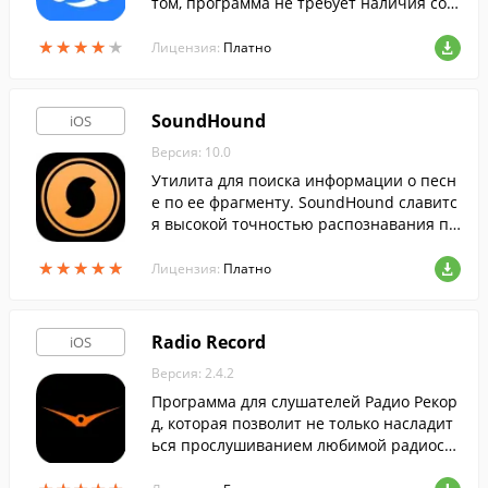
том, программа не требует наличия сое
динения с какой-либо сетью.
★
★
★
★
★
★
★
★
★
★
Лицензия:
Платно
SoundHound
iOS
Версия: 10.0
Утилита для поиска информации о песн
е по ее фрагменту. SoundHound славитс
я высокой точностью распознавания пе
сни, быстрому поиску и огромной базой
★
★
★
★
★
★
★
★
★
★
исполнителей.
Лицензия:
Платно
Radio Record
iOS
Версия: 2.4.2
Программа для слушателей Радио Рекор
д, которая позволит не только насладит
ься прослушиванием любимой радиоста
нции, но и отправить сообщение дидже