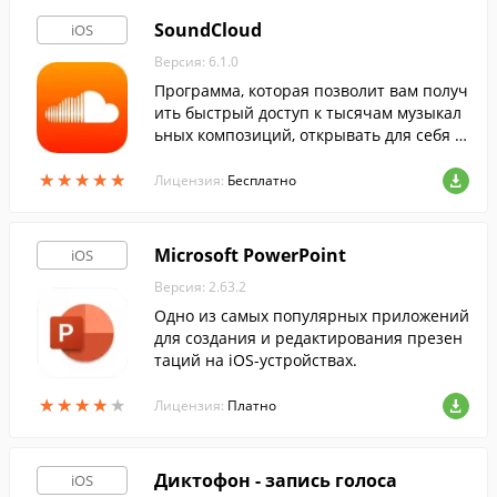
SoundCloud
iOS
Версия: 6.1.0
Программа, которая позволит вам получ
ить быстрый доступ к тысячам музыкал
ьных композиций, открывать для себя н
овых исполнителей или делиться своим
★
★
★
★
★
★
★
★
★
★
и творениями.
Лицензия:
Бесплатно
Microsoft PowerPoint
iOS
Версия: 2.63.2
Одно из самых популярных приложений
для создания и редактирования презен
таций на iOS-устройствах.
★
★
★
★
★
★
★
★
★
★
Лицензия:
Платно
Диктофон - запись голоса
iOS