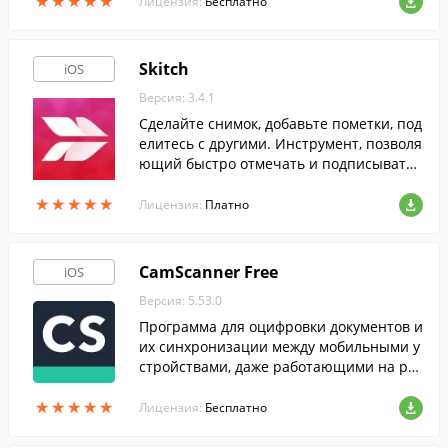
★
★
★
★
★
★
★
★
★
★
ю и найти понравившиеся треки.
Лицензия:
Бесплатно
Skitch
iOS
Версия: 3.4.1
Сделайте снимок, добавьте пометки, под
елитесь с другими. Инструмент, позволя
ющий быстро отмечать и подписывать
объекты на фотографиях. Таким образо
★
★
★
★
★
★
★
★
★
★
м, данная программа станет идеальным
Лицензия:
Платно
помощником как в общении с друзьями
или родственниками, так и в учебе или
работе.
CamScanner Free
iOS
Версия: 5.53.0
Программа для оцифровки документов и
их синхронизации между мобильными у
стройствами, даже работающими на раз
личных операционных системах.
★
★
★
★
★
★
★
★
★
★
Лицензия:
Бесплатно