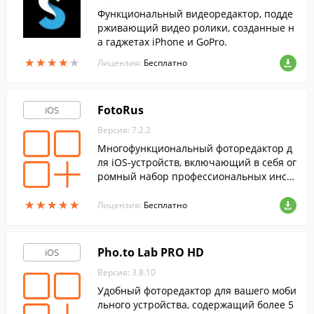
Функциональный видеоредактор, подде
рживающий видео ролики, созданные н
а гаджетах iPhone и GoPro.
★
★
★
★
★
★
★
★
★
★
Лицензия:
Бесплатно
FotoRus
iOS
Версия: 7.2.2
Многофункциональный фоторедактор д
ля iOS-устройств, включающий в себя ог
ромный набор профессиональных инст
рументов и всевозможных элементов, ко
★
★
★
★
★
★
★
★
★
★
торые помогут улучшить ваши снимки.
Лицензия:
Бесплатно
Pho.to Lab PRO HD
iOS
Версия: 3.8.10
Удобный фоторедактор для вашего моби
льного устройства, содержащий более 5