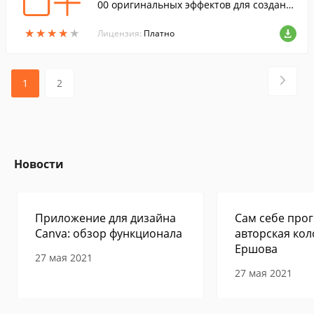
00 оригинальных эффектов для создани
я самых прикольных фотографий.
★
★
★
★
★
★
★
★
★
★
Лицензия:
Платно
1
2
Новости
Приложение для дизайна
Сам себе прог
Canva: обзор функционала
авторская кол
Ершова
27 мая 2021
27 мая 2021