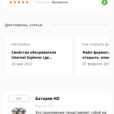
★
★
★
★
★
★
★
★
★
★
Лицензия:
Бесплатно
Диктофоны, статьи
Настройка
Как открыть файл
Свойства обозревателя
Файл формата M
Internet Explorer где
открыть, описан
находится
особенности
20 мая 2022
01 февраля 2019
Батарея HD
iOS
Версия: 3.60
Это приложение представляет собой ид