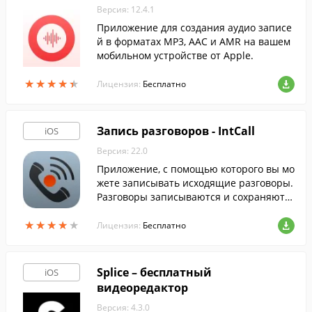
Версия: 12.4.1
Приложение для создания аудио записе
й в форматах MP3, AAC и AMR на вашем
мобильном устройстве от Apple.
★
★
★
★
★
★
★
★
★
★
Лицензия:
Бесплатно
Запись разговоров - IntCall
iOS
Версия: 22.0
Приложение, с помощью которого вы мо
жете записывать исходящие разговоры.
Разговоры записываются и сохраняютс
я в памяти телефона.
★
★
★
★
★
★
★
★
★
★
Лицензия:
Бесплатно
Splice – бесплатный
iOS
видеоредактор
Версия: 4.3.0