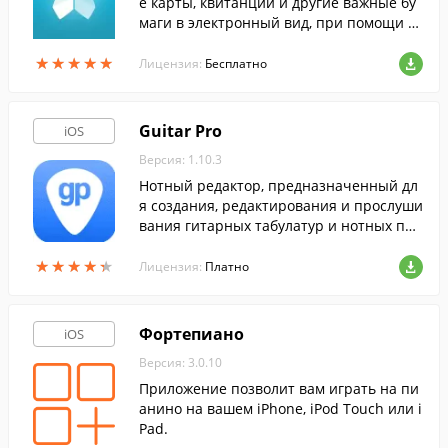
е карты, квитанции и другие важные бу
маги в электронный вид, при помощи эт
ой программы.
★
★
★
★
★
★
★
★
★
★
Лицензия:
Бесплатно
Guitar Pro
iOS
Версия: 1.10.3
Нотный редактор, предназначенный дл
я создания, редактирования и прослуши
вания гитарных табулатур и нотных пар
титур.
★
★
★
★
★
★
★
★
★
★
Лицензия:
Платно
Фортепиано
iOS
Версия: 3.0.10
Приложение позволит вам играть на пи
анино на вашем iPhone, iPod Touch или i
Pad.