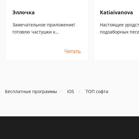
Эллочка
Katiaivanova
Замечательное приложение!
Настоящее уродств
готовлю частушки к
подзаборных песе
корпоративу. :)[:+5:]
кишка тонка!
Читать
Бесплатные программы
iOS
ТОП софта