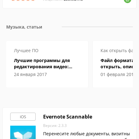
Музыка, статьи
Лучшее ПО
Как открыть файл
Лучшие программы для
Файл формата M
редактирования видео:
открыть, описан
подробные обзоры
особенности
24 января 2017
01 февраля 2019
Evernote Scannable
iOS
Версия: 2.3.3
Перенесите любые документы, визитны