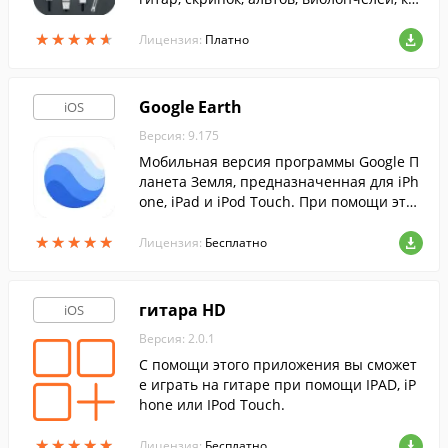
нтрабасов и бас-гитар, а также клавишн
★
★
★
★
★
★
★
★
★
★
ых и духовых инструментов.
Лицензия:
Платно
Google Earth
iOS
Версия: 9.175
Мобильная версия программы Google П
ланета Земля, предназначенная для iPh
one, iPad и iPod Touch. При помощи этой
программы, вы сможете осмотреть всю
★
★
★
★
★
★
★
★
★
★
планету с высоты птичьего полета.
Лицензия:
Бесплатно
гитара HD
iOS
Версия: 2.0.1
С помощи этого приложения вы сможет
е играть на гитаре при помощи IPAD, iP
hone или IPod Touch.
★
★
★
★
★
★
★
★
★
★
Лицензия:
Бесплатно