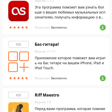
Версия: 1.7.2
Эта программа поможет вам узнать бол
ьше о ваших любимых музыкальных исп
олнителях, получать информацию о вых
оде новых альбомов, проведении конце
★
★
★
★
★
★
★
★
★
★
ртов в вашем городе, а так же многое др
Лицензия:
Бесплатно
угое.
Бас-гитара!
iOS
Версия: 2.1.11
Приложение которое поможет вам играт
ь на бас гитаре на вашем iPhone, iPad и
IPod Touch.
★
★
★
★
★
★
★
★
★
★
Лицензия:
Бесплатно
Riff Maestro
iOS
Версия: 1.0
Перед вами программа, которая поможе