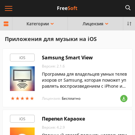
Категории
Лицензия
Приложения для музыки на iOS
Samsung Smart View
iOS
Версия: 2.1.6
Программа для владельцев умных телев
изоров от Samsung, которая поможет уп
равлять воспроизведением с iPhone или
iPad, передавать фотографии, видео и д
★
★
★
★
★
★
★
★
★
★
аже музыку на экран Smart TV.
Лицензия:
Бесплатно
Перепел Караоке
iOS
Версия: 4.2.9