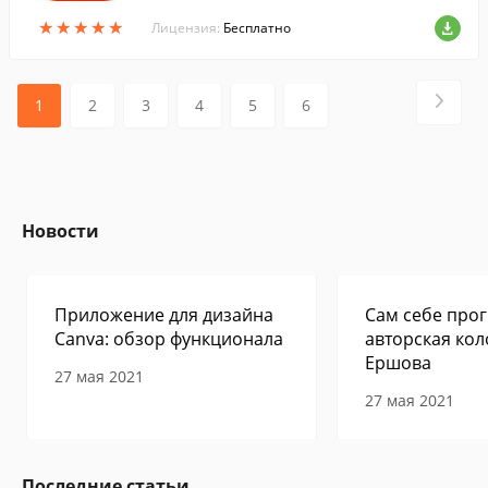
овых исполнителей или делиться своим
★
★
★
★
★
★
★
★
★
★
и творениями.
Лицензия:
Бесплатно
1
2
3
4
5
6
Новости
Приложение для дизайна
Сам себе прог
Canva: обзор функционала
авторская кол
Ершова
27 мая 2021
27 мая 2021
Последние статьи