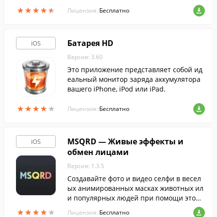
★
★
★
★
★
★
★
★
★
★
Лицензия:
Бесплатно
Батарея HD
iOS
Версия: 3.60
Это приложение представляет собой ид
еальный монитор заряда аккумулятора
вашего iPhone, iPod или iPad.
★
★
★
★
★
★
★
★
★
★
Лицензия:
Бесплатно
MSQRD — Живые эффекты и
iOS
обмен лицами
Версия: 1.3.5
Создавайте фото и видео селфи в весел
ых анимированных масках животных ил
и популярных людей при помощи этой
программы. Созданными селфи можно п
★
★
★
★
★
★
★
★
★
★
Лицензия:
Бесплатно