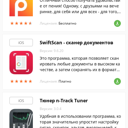
Отличный способ получать удовольстви
е от пения! Одному, с друзьями на вече
ринке, для себя или для всех - для того,
чтобы спеть понадобится ваш iPhone ил
★
★
★
★
★
★
★
★
★
★
и iPad с установленным приложением К
Лицензия:
Бесплатно
араоке.
SwiftScan - сканер документов
iOS
Версия: 9.6.20
Это программа, которая позволяет скан
ировать любые документы в высоком ка
честве, а затем сохранять их в формате
PDF.
★
★
★
★
★
★
★
★
★
★
Лицензия:
Платно
Тюнер n-Track Tuner
iOS
Версия: 3.0.4
Удобная в использовании программа, ко
торая значительно упростит настройку
гитар, скрипок, альтов, виолончелей, ко