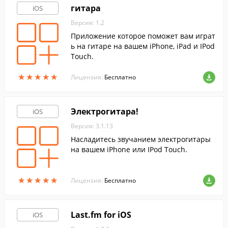
гитара
iOS
Версия: 1.2
Приложение которое поможет вам играт
ь на гитаре на вашем iPhone, iPad и IPod
Touch.
★
★
★
★
★
★
★
★
★
★
Лицензия:
Бесплатно
Электрогитара!
iOS
Версия: 3.1.13
Насладитесь звучанием электрогитары
на вашем iPhone или IPod Touch.
★
★
★
★
★
★
★
★
★
★
Лицензия:
Бесплатно
Last.fm for iOS
iOS