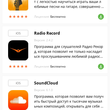
т с легкостью научиться играть ваши л
юбимые песни на гитаре, совершенно б
есплатно.
★
★
★
★
★
★
★
★
★
★
Лицензия:
Бесплатно
Radio Record
iOS
Версия: 2.4.2
Программа для слушателей Радио Рекор
д, которая позволит не только насладит
ься прослушиванием любимой радиоста
нции, но и отправить сообщение дидже
★
★
★
★
★
★
★
★
★
★
ю и найти понравившиеся треки.
Лицензия:
Бесплатно
SoundCloud
iOS
Версия: 6.1.0
Программа, которая позволит вам получ
ить быстрый доступ к тысячам музыкал
ьных композиций, открывать для себя н