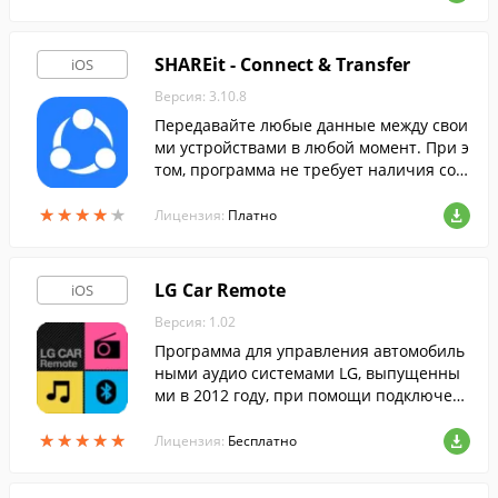
оделиться с друзьями через любые месс
енджеры и социальные сети.
SHAREit - Connect & Transfer
iOS
Версия: 3.10.8
Передавайте любые данные между свои
ми устройствами в любой момент. При э
том, программа не требует наличия сое
динения с какой-либо сетью.
★
★
★
★
★
★
★
★
★
★
Лицензия:
Платно
LG Car Remote
iOS
Версия: 1.02
Программа для управления автомобиль
ными аудио системами LG, выпущенны
ми в 2012 году, при помощи подключен
ия по Bluetooth.
★
★
★
★
★
★
★
★
★
★
Лицензия:
Бесплатно