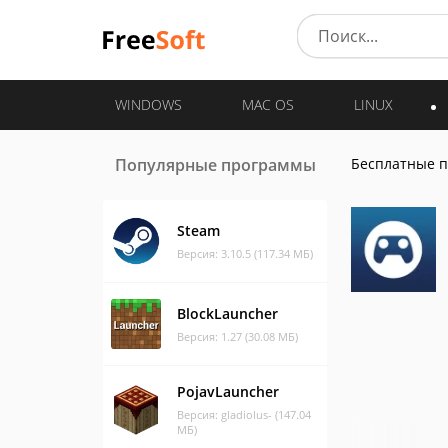
WINDOWS
MAC OS
LINUX
Популярные программы
Бесплатные 
Steam
Версия: 3.10.5 (117.34 МБ)
BlockLauncher
Версия: 1.27 (30.08 МБ)
PojavLauncher
Версия: gladiolus- (147.04
МБ)