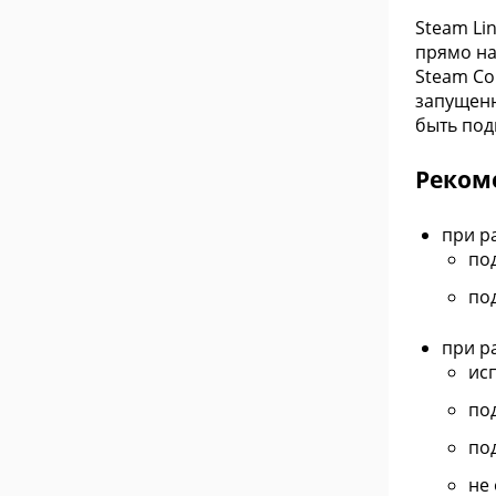
Steam Li
прямо на
Steam Co
запущенн
быть под
Реком
при ра
по
по
при р
ис
по
под
не