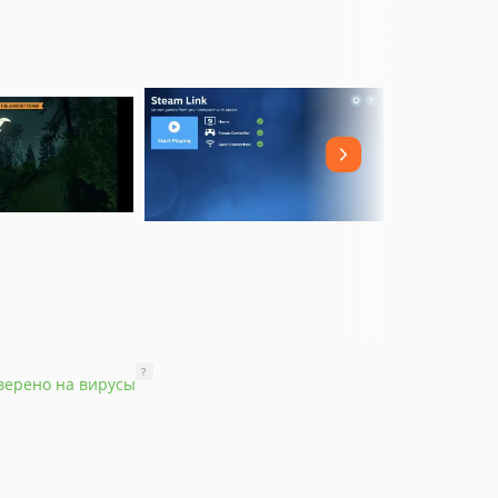
?
верено на вирусы