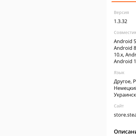
Версия
1.3.32
Совмести
Android 5
Android 8
10.x, Andr
Android 1
Язык
Другое, 
Немецкий
Украинс
Сайт
store.st
Описан