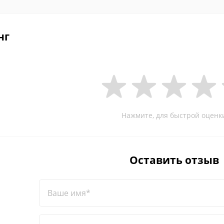
нг
Нажмите, для быстрой оценк
Оставить отзыв
Ваше имя*