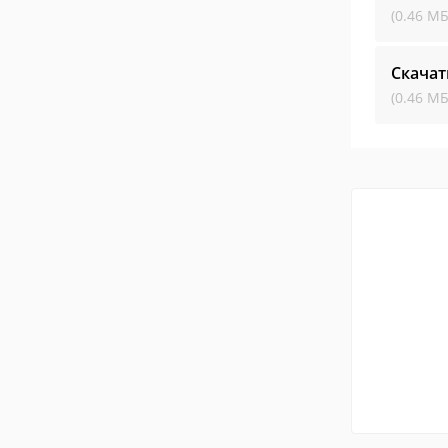
(0.46 МБ
Скачат
(0.46 МБ