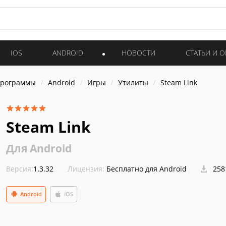
IOS
ANDROID
НОВОСТИ
СТАТЬИ И 
программы
Android
Игры
Утилиты
Steam Link
Steam Link
Для Android
Версия:
1.3.32
Лицензия:
Бесплатно для Android
258
Android
iOS