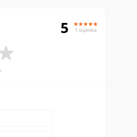
5
1 оценка
и