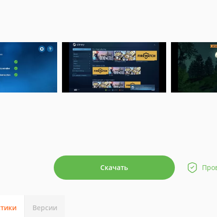
Скачать
Про
стики
Версии