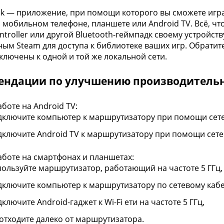
nk — приложение, при помощи которого вы сможете иг
 мобильном телефоне, планшете или Android TV. Всё, что
ntroller или другой Bluetooth-геймпадк своему устройст
ым Steam для доступа к библиотеке ваших игр. Обратит
ключены к одной и той же локальной сети.
ендации по улучшению производительн
боте на Android TV:
дключите компьютер к маршрутизатору при помощи сете
дключите Android TV к маршрутизатору при помощи сете
аботе на смартфонах и планшетах:
пользуйте маршрутизатор, работающий на частоте 5 ГГц,
дключите компьютер к маршрутизатору по сетевому каб
ключите Android-гаджет к Wi-Fi ети на частоте 5 ГГц,
 отходите далеко от маршрутизатора.