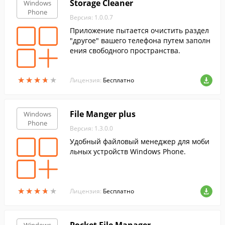
Storage Cleaner
Windows
Phone
Версия: 1.0.0.7
Приложение пытается очистить раздел
"другое" вашего телефона путем заполн
ения свободного пространства.
★
★
★
★
★
★
★
★
★
★
Лицензия:
Бесплатно
File Manger plus
Windows
Phone
Версия: 1.3.0.0
Удобный файловый менеджер для моби
льных устройств Windows Phone.
★
★
★
★
★
★
★
★
★
★
Лицензия:
Бесплатно