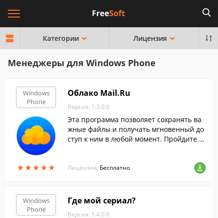
Категории
Лицензия
Менеджеры для Windows Phone
Облако Mail.Ru
Windows
Phone
Версия: 1.3.0.0
Эта программа позволяет сохранять ва
жные файлы и получать мгновенный до
ступ к ним в любой момент. Пройдите п
ростую регистрацию и программа пред
оставит вам бесплатное хранилище объ
★
★
★
★
★
★
★
★
★
★
емом в 25 Гб.
Лицензия:
Бесплатно
Где мой сериал?
Windows
Phone
Версия: 1.4.0.0