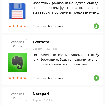
Известный файловый менеджер, облада
ющий широким функционалом. Перед в
ами версия программы, предназначенн
ая для устройств на Windows Phone.
★
★
★
★
★
★
★
★
★
★
Лицензия:
Бесплатно
Evernote
Windows
Phone
Версия: 4.5.0.1136
Позволяет с легкостью запоминать любу
ю информацию, будь то незначительну
ю или очень важную, на компьютере, те
лефоне, планшете или через веб-браузе
р.
★
★
★
★
★
★
★
★
★
★
Лицензия:
Бесплатно
Notepad
Windows
Phone
Версия: 5.0.3.0