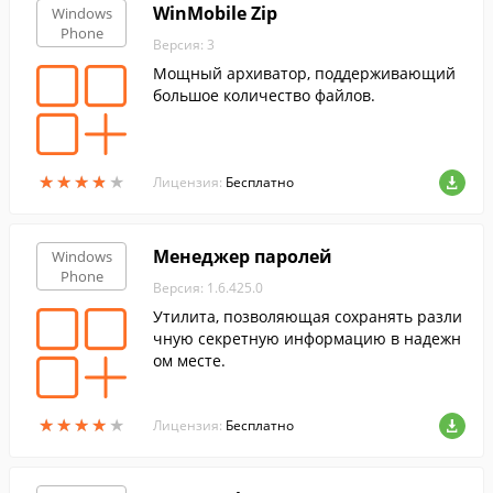
WinMobile Zip
Windows
Phone
Версия: 3
Мощный архиватор, поддерживающий
большое количество файлов.
★
★
★
★
★
★
★
★
★
★
Лицензия:
Бесплатно
Менеджер паролей
Windows
Phone
Версия: 1.6.425.0
Утилита, позволяющая сохранять разли
чную секретную информацию в надежн
ом месте.
★
★
★
★
★
★
★
★
★
★
Лицензия:
Бесплатно