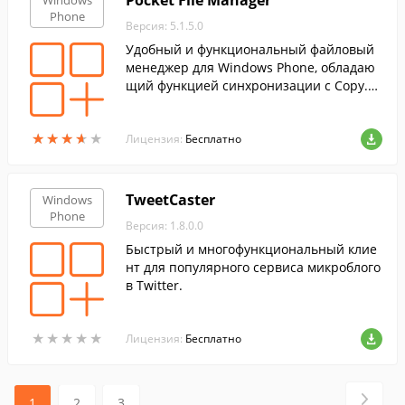
Pocket File Manager
Windows
Phone
Версия: 5.1.5.0
Удобный и функциональный файловый
менеджер для Windows Phone, обладаю
щий функцией синхронизации с Copy.co
m.
★
★
★
★
★
★
★
★
★
★
Лицензия:
Бесплатно
TweetCaster
Windows
Phone
Версия: 1.8.0.0
Быстрый и многофункциональный клие
нт для популярного сервиса микроблого
в Twitter.
★
★
★
★
★
★
★
★
★
★
Лицензия:
Бесплатно
1
2
3