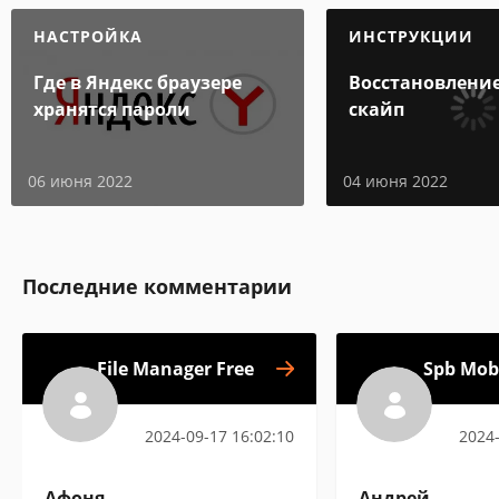
НАСТРОЙКА
ИНСТРУКЦИИ
Где в Яндекс браузере
Восстановление
хранятся пароли
скайп
06 июня 2022
04 июня 2022
Последние комментарии
File Manager Free
Spb Mobi
2024-09-17 16:02:10
2024-
Афоня
Андрей