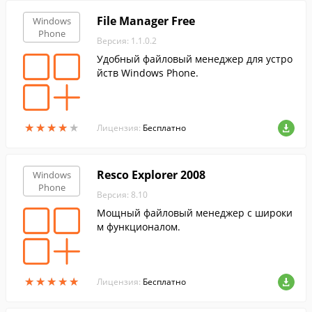
File Manager Free
Windows
Phone
Версия: 1.1.0.2
Удобный файловый менеджер для устро
йств Windows Phone.
★
★
★
★
★
★
★
★
★
★
Лицензия:
Бесплатно
Resco Explorer 2008
Windows
Phone
Версия: 8.10
Мощный файловый менеджер с широки
м функционалом.
★
★
★
★
★
★
★
★
★
★
Лицензия:
Бесплатно