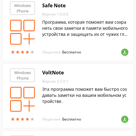
Safe Note
Windows
Phone
Версия: 1.0.0.0
Программа, которая поможет вам сохра
нять свои заметки в памяти мобильного
устройства и защищать их от чужих гла
з.
★
★
★
★
★
★
★
★
★
★
Лицензия:
Бесплатно
VoltNote
Windows
Phone
Версия: 2.5.0.1
Эта программа поможет вам быстро соз
давать заметки на вашем мобильном ус
тройстве.
★
★
★
★
★
★
★
★
★
★
Лицензия:
Бесплатно