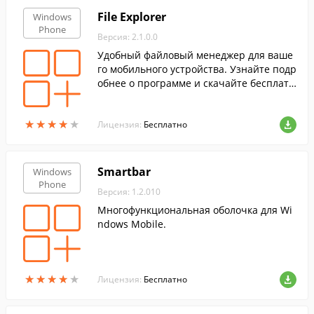
File Explorer
Windows
Phone
Версия: 2.1.0.0
Удобный файловый менеджер для ваше
го мобильного устройства. Узнайте подр
обнее о программе и скачайте бесплатн
о!
★
★
★
★
★
★
★
★
★
★
Лицензия:
Бесплатно
Smartbar
Windows
Phone
Версия: 1.2.010
Многофункциональная оболочка для Wi
ndows Mobile.
★
★
★
★
★
★
★
★
★
★
Лицензия:
Бесплатно