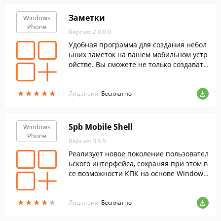
Заметки
Windows
Phone
Версия: 2.0.0.0
Удобная программа для создания небол
ьших заметок на вашем мобильном устр
ойстве. Вы сможете не только создавать
новые заметки, но и редактировать уже
созданные...
★
★
★
★
★
★
★
★
★
★
Лицензия:
Бесплатно
Spb Mobile Shell
Windows
Phone
Версия: 3.5.5
Реализует новое поколение пользовател
ьского интерфейса, сохраняя при этом в
се возможности КПК на основе Windows
Mobile.
★
★
★
★
★
★
★
★
★
★
Лицензия:
Бесплатно