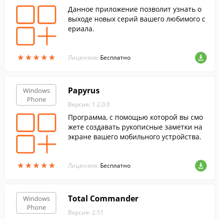
Данное приложение позволит узнать о
выходе новых серий вашего любимого с
ериала.
★
★
★
★
★
★
★
★
★
★
Лицензия:
Бесплатно
Papyrus
Windows
Phone
Версия: 1.2.0.0
Программа, с помощью которой вы смо
жете создавать рукописные заметки на
экране вашего мобильного устройства.
★
★
★
★
★
★
★
★
★
★
Лицензия:
Бесплатно
Total Commander
Windows
Phone
Версия: 2.51