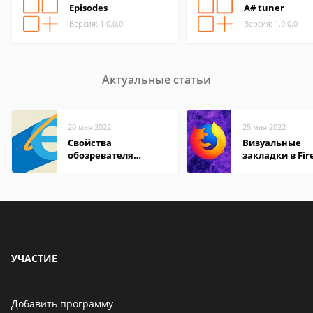
Episodes
A# tuner
Версия: 1.0.0.0
Версия: 1.0.0.0
Актуальные статьи
20 мая 2022
25 мая 2022
Свойства
Визуальные
обозревателя
закладки в Fir
Internet Explorer где
Mozilla
находится
УЧАСТИЕ
Добавить программу