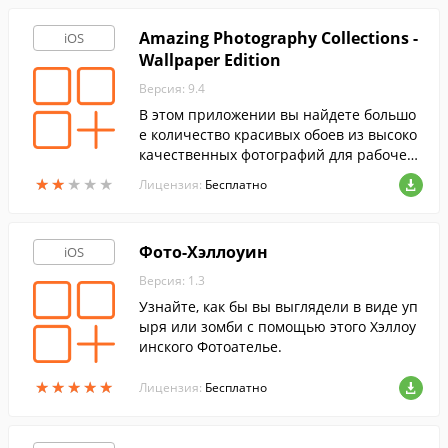
Amazing Photography Collections -
iOS
Wallpaper Edition
Версия: 9.4
В этом приложении вы найдете большо
е количество красивых обоев из высоко
качественных фотографий для рабочего
стола вашего мобильного устройства.
★
★
★
★
★
★
★
★
★
★
Лицензия:
Бесплатно
Фото-Хэллоуин
iOS
Версия: 1.3
Узнайте, как бы вы выглядели в виде уп
ыря или зомби с помощью этого Хэллоу
инского Фотоателье.
★
★
★
★
★
★
★
★
★
★
Лицензия:
Бесплатно