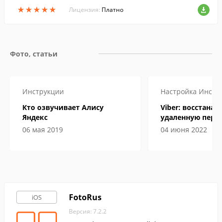
необходимым набором инструментов, ко
★
★
★
★
★
★
★
★
★
★
Лицензия:
Платно
торые помогут создать профессиональн
ый коллаж всего в несколько нажатий н
а экран устройства и быстро поделиться
им с друзьями.
Фото, статьи
Инструкции
Настройка
Инстр
Кто озвучивает Алису
Viber: восстана
Яндекс
удаленную пере
06 мая 2019
04 июня 2022
FotoRus
iOS
Версия: 7.2.2