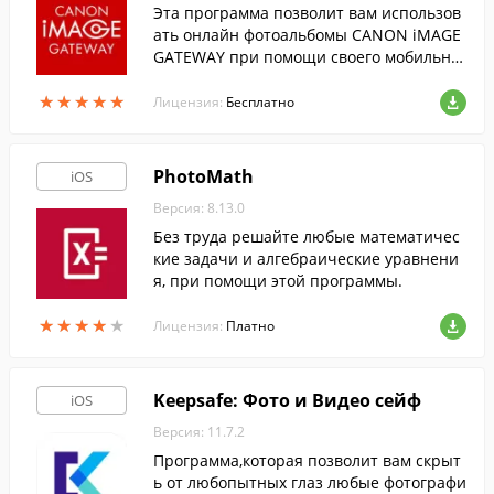
Эта программа позволит вам использов
ать онлайн фотоальбомы CANON iMAGE
GATEWAY при помощи своего мобильног
о устройства.
★
★
★
★
★
★
★
★
★
★
Лицензия:
Бесплатно
PhotoMath
iOS
Версия: 8.13.0
Без труда решайте любые математичес
кие задачи и алгебраические уравнени
я, при помощи этой программы.
★
★
★
★
★
★
★
★
★
★
Лицензия:
Платно
Keepsafe: Фото и Видео сейф
iOS
Версия: 11.7.2
Программа,которая позволит вам скрыт
ь от любопытных глаз любые фотографи