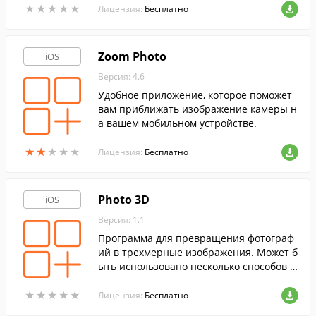
★
★
★
★
★
★
★
★
★
★
Лицензия:
Бесплатно
Zoom Photo
iOS
Версия: 4.6
Удобное приложение, которое поможет
вам приближать изображение камеры н
а вашем мобильном устройстве.
★
★
★
★
★
★
★
★
★
★
Лицензия:
Бесплатно
Photo 3D
iOS
Версия: 1.1
Программа для превращения фотограф
ий в трехмерные изображения. Может б
ыть использовано несколько способов и
зменения изображения.
★
★
★
★
★
★
★
★
★
★
Лицензия:
Бесплатно