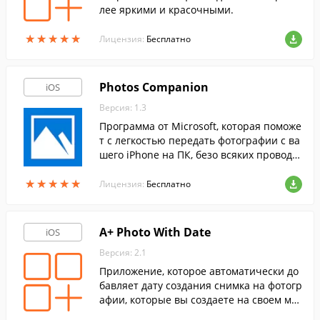
лее яркими и красочными.
★
★
★
★
★
★
★
★
★
★
Лицензия:
Бесплатно
Photos Companion
iOS
Версия: 1.3
Программа от Microsoft, которая поможе
т с легкостью передать фотографии с ва
шего iPhone на ПК, безо всяких проводо
в...
★
★
★
★
★
★
★
★
★
★
Лицензия:
Бесплатно
A+ Photo With Date
iOS
Версия: 2.1
Приложение, которое автоматически до
бавляет дату создания снимка на фотогр
афии, которые вы создаете на своем мо
бильном устройстве.