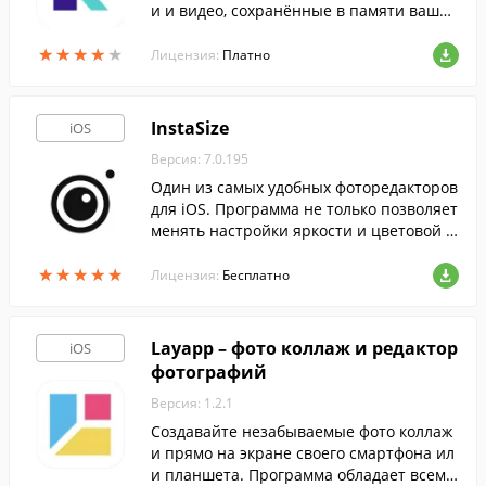
и и видео, сохранённые в памяти вашег
о устройства.
★
★
★
★
★
★
★
★
★
★
Лицензия:
Платно
InstaSize
iOS
Версия: 7.0.195
Один из самых удобных фоторедакторов
для iOS. Программа не только позволяет
менять настройки яркости и цветовой г
аммы изображения, но и накладывать н
★
★
★
★
★
★
★
★
★
★
а них различные эффекты и фильтры.
Лицензия:
Бесплатно
Layapp – фото коллаж и редактор
iOS
фотографий
Версия: 1.2.1
Создавайте незабываемые фото коллаж
и прямо на экране своего смартфона ил
и планшета. Программа обладает всем