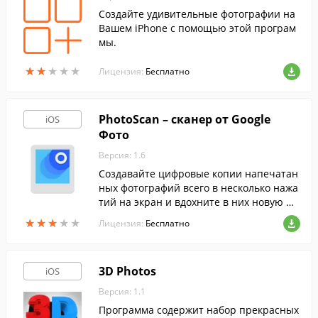
Создайте удивительные фотографии на
Вашем iPhone с помощью этой програм
мы.
★
★
★
★
★
★
★
★
★
★
Лицензия:
Бесплатно
PhotoScan – сканер от Google
iOS
Фото
Версия: 1.6
Создавайте цифровые копии напечатан
ных фотографий всего в несколько нажа
тий на экран и вдохните в них новую жи
знь при помощи этой программы.
★
★
★
★
★
★
★
★
★
★
Лицензия:
Бесплатно
3D Photos
iOS
Версия: 1.1
Программа содержит набор прекрасных