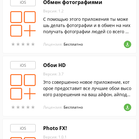
Обмен фотографиями
iOS
Версия: 1.2
С помощью этого приложения ты може
шь делать фотографии и в обмен на них
получать фотографии людей со всего ми
ра.
★
★
★
★
★
★
★
★
★
★
Лицензия:
Бесплатно
Обои HD
iOS
Версия: 3.7
Это совершенно новое приложение, кот
орое предоставит все лучшие обои высо
кого разрешения на ваш айфон, айпод-т
ач и айпэд.
★
★
★
★
★
★
★
★
★
★
Лицензия:
Бесплатно
Photo FX!
iOS
Версия: 1.0.1