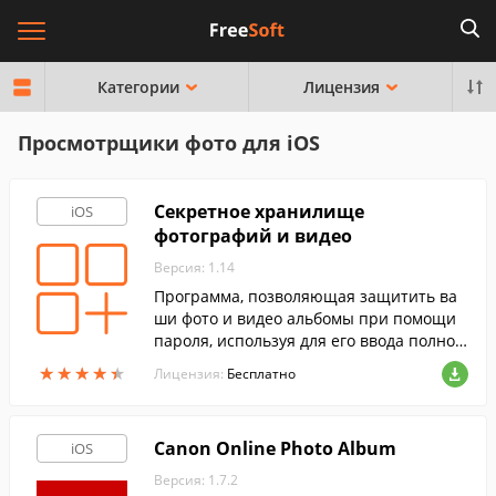
Категории
Лицензия
Просмотрщики фото для iOS
Секретное хранилище
iOS
фотографий и видео
Версия: 1.14
Программа, позволяющая защитить ва
ши фото и видео альбомы при помощи
пароля, используя для его ввода полнос
тью функциональный калькулятор.
★
★
★
★
★
★
★
★
★
★
Лицензия:
Бесплатно
Canon Online Photo Album
iOS
Версия: 1.7.2