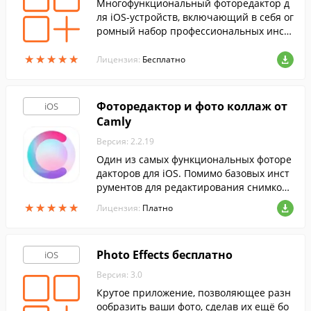
Многофункциональный фоторедактор д
ля iOS-устройств, включающий в себя ог
ромный набор профессиональных инст
рументов и всевозможных элементов, ко
★
★
★
★
★
★
★
★
★
★
торые помогут улучшить ваши снимки.
Лицензия:
Бесплатно
Фоторедактор и фото коллаж от
iOS
Camly
Версия: 2.2.19
Один из самых функциональных фоторе
дакторов для iOS. Помимо базовых инст
рументов для редактирования снимков,
программа включает в себя более 150 у
★
★
★
★
★
★
★
★
★
★
Лицензия:
Платно
никальных фильтров иэффектов.
Photo Effects бесплатно
iOS
Версия: 3.0
Крутое приложение, позволяющее разн
ообразить ваши фото, сделав их ещё бо