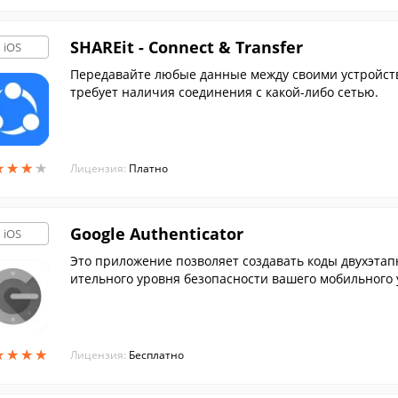
SHAREit - Connect & Transfer
iOS
Передавайте любые данные между своими устройств
требует наличия соединения с какой-либо сетью.
★
★
★
★
★
★
★
★
Лицензия:
Платно
Google Authenticator
iOS
Это приложение позволяет создавать коды двухэта
ительного уровня безопасности вашего мобильного
ся на нем.
★
★
★
★
★
★
★
★
Лицензия:
Бесплатно