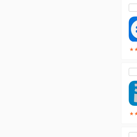
★
★
★
★