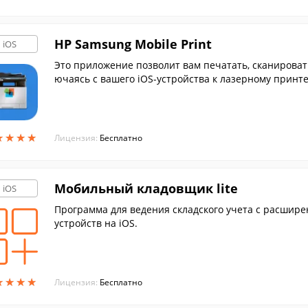
HP Samsung Mobile Print
iOS
Это приложение позволит вам печатать, сканировать
ючаясь с вашего iOS-устройства к лазерному принт
★
★
★
★
★
★
★
★
Лицензия:
Бесплатно
Мобильный кладовщик lite
iOS
Программа для ведения складского учета c расшир
устройств на iOS.
★
★
★
★
★
★
★
★
Лицензия:
Бесплатно