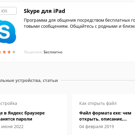
Skype для iPad
iOS
Программа для общения посредством бесплатных гол
товыми сообщениям. Общайтесь с родными и близким
т друга.
★
★
★
★
★
★
★
★
Лицензия:
Бесплатно
льные устройства, статьи
стройка
Как открыть файл
е в Яндекс браузере
Файл формата exe: чем
анятся пароли
открыть, описание,
особенности
 июня 2022
04 февраля 2019