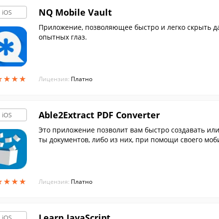
NQ Mobile Vault
iOS
Приложение, позволяющее быстро и легко скрыть д
опытных глаз.
★
★
★
★
★
★
★
★
Лицензия:
Платно
Able2Extract PDF Converter
iOS
Это приложение позволит вам быстро создавать ил
ты документов, либо из них, при помощи своего моб
★
★
★
★
★
★
★
★
Лицензия:
Платно
Learn JavaScript
iOS