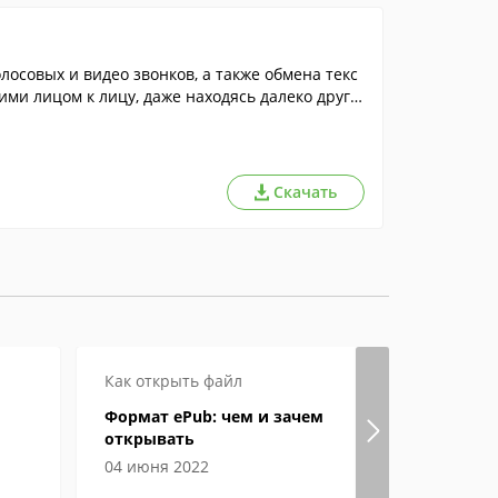
осовых и видео звонков, а также обмена текс
и лицом к лицу, даже находясь далеко друг о
Скачать
Как открыть файл
Настройка
Формат ePub: чем и зачем
Способы с
открывать
онлайн в
04 июня 2022
27 мая 202