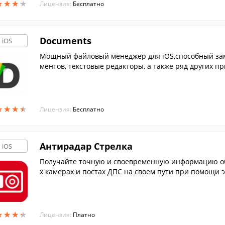
★
★
★
★
★
★
★
★
Лицензия:
Бесплатно
Documents
iOS
Мощный файловый менеджер для iOS,способный зам
ментов, текстовые редакторы, а также ряд других п
★
★
★
★
★
★
★
★
Лицензия:
Бесплатно
Антирадар Стрелка
iOS
Получайте точную и своевременную информацию об 
х камерах и постах ДПС на своем пути при помощи 
★
★
★
★
★
★
★
★
Лицензия:
Платно