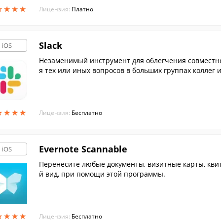
★
★
★
★
★
★
★
★
Лицензия:
Платно
Slack
iOS
Незаменимый инструмент для облегчения совместн
я тех или иных вопросов в больших группах коллег
★
★
★
★
★
★
★
★
Лицензия:
Бесплатно
Evernote Scannable
iOS
Перенесите любые документы, визитные карты, кви
й вид, при помощи этой программы.
★
★
★
★
★
★
★
★
Лицензия:
Бесплатно