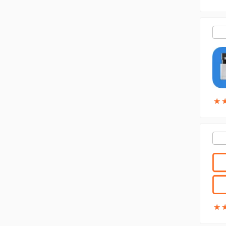
★
★
★
★