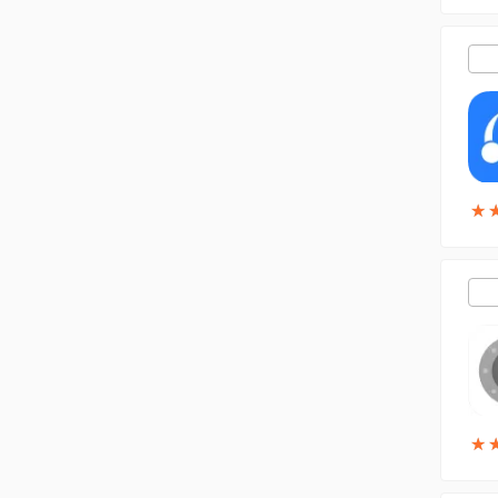
★
★
★
★