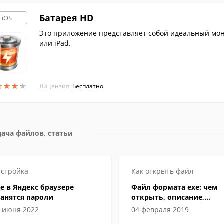
Батарея HD
iOS
Это приложение представляет собой идеальный мони
или iPad.
★
★
★
★
★
★
★
★
Лицензия:
Бесплатно
ача файлов, статьи
стройка
Как открыть файл
е в Яндекс браузере
Файл формата exe: чем
анятся пароли
открыть, описание,
особенности
 июня 2022
04 февраля 2019