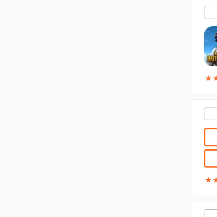
★
★
★
★