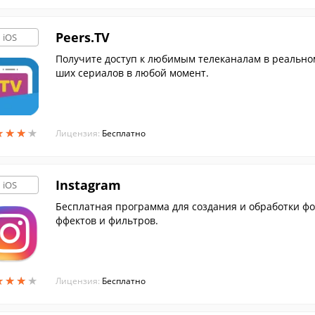
Peers.TV
iOS
Получите доступ к любимым телеканалам в реально
ших сериалов в любой момент.
★
★
★
★
★
★
★
★
Лицензия:
Бесплатно
Instagram
iOS
Бесплатная программа для создания и обработки ф
ффектов и фильтров.
★
★
★
★
★
★
★
★
Лицензия:
Бесплатно