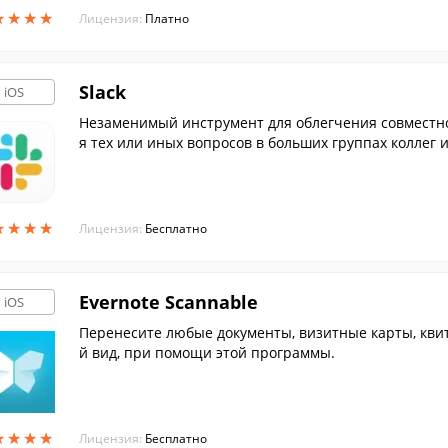
★
★
★
★
★
★
★
★
Лицензия:
Платно
Slack
iOS
Незаменимый инструмент для облегчения совместн
я тех или иных вопросов в больших группах коллег
★
★
★
★
★
★
★
★
Лицензия:
Бесплатно
Evernote Scannable
iOS
Перенесите любые документы, визитные карты, кви
й вид, при помощи этой программы.
★
★
★
★
★
★
★
★
Лицензия:
Бесплатно