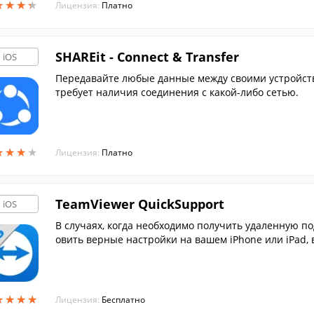
★
★
★
★
★
★
★
★
Лицензия:
Платно
SHAREit - Connect & Transfer
iOS
Передавайте любые данные между своими устройств
требует наличия соединения с какой-либо сетью.
★
★
★
★
★
★
★
★
Лицензия:
Платно
TeamViewer QuickSupport
iOS
В случаях, когда необходимо получить удаленную по
овить верные настройки на вашем iPhone или iPad,
★
★
★
★
★
★
★
★
Лицензия:
Бесплатно