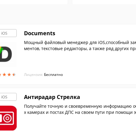
Documents
iOS
Мощный файловый менеджер для iOS,способный зам
ментов, текстовые редакторы, а также ряд других п
★
★
★
★
★
★
★
★
Лицензия:
Бесплатно
Антирадар Стрелка
iOS
Получайте точную и своевременную информацию об 
х камерах и постах ДПС на своем пути при помощи 