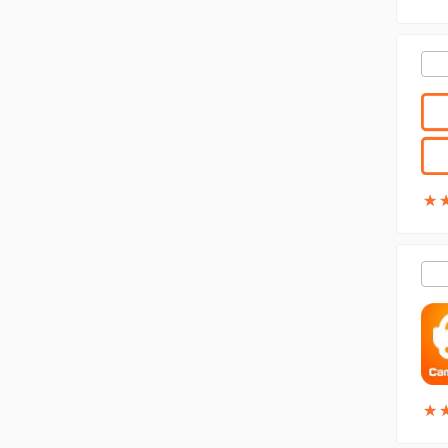
★
★
★
★