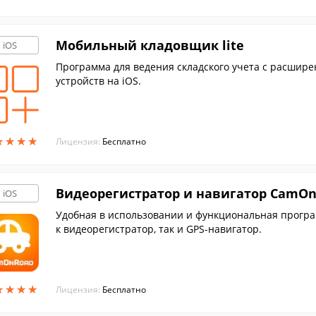
Мобильный кладовщик lite
iOS
Программа для ведения складского учета c расшир
устройств на iOS.
★
★
★
★
★
★
★
★
Лицензия:
Бесплатно
Видеорегистратор и навигатор CamO
iOS
Удобная в использовании и функциональная програм
к видеорегистратор, так и GPS-навигатор.
★
★
★
★
★
★
★
★
Лицензия:
Бесплатно