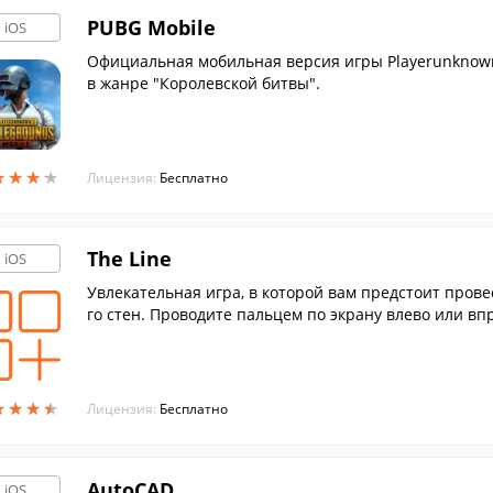
PUBG Mobile
iOS
Официальная мобильная версия игры Playerunknown'
в жанре "Королевской битвы".
★
★
★
★
★
★
★
★
Лицензия:
Бесплатно
The Line
iOS
Увлекательная игра, в которой вам предстоит прове
го стен. Проводите пальцем по экрану влево или вп
★
★
★
★
★
★
★
★
Лицензия:
Бесплатно
AutoCAD
iOS