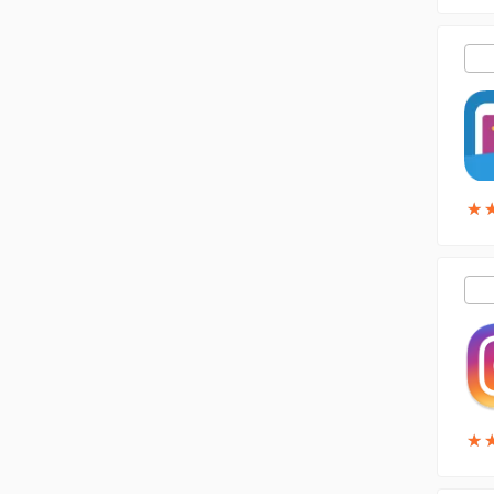
★
★
★
★