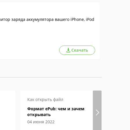
тор заряда аккумулятора вашего iPhone, iPod
Скачать
Как открыть файл
Настройка
Формат ePub: чем и зачем
Способы с
открывать
онлайн в
04 июня 2022
27 мая 202