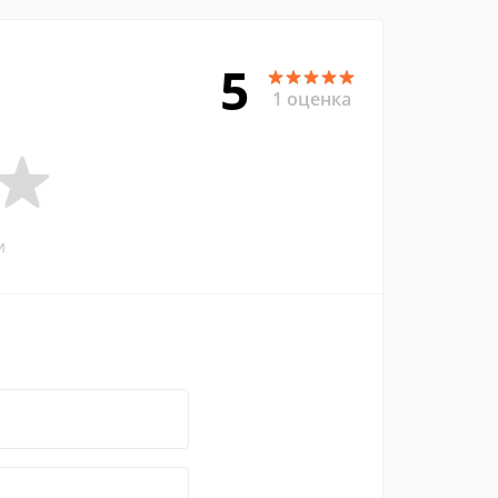
5
1 оценка
и