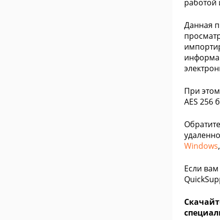
работой 
Данная п
просматр
импортир
информац
электрон
При этом
AES 256 б
Обратите
удаленно
Windows
Если вам
QuickSup
Скачайте
специал