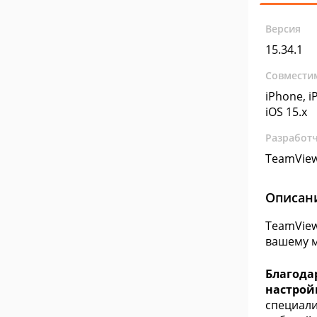
Версия
15.34.1
Совмести
iPhone, iP
iOS 15.x
Разработ
TeamVie
Описан
TeamView
вашему м
Благода
настрой
специали