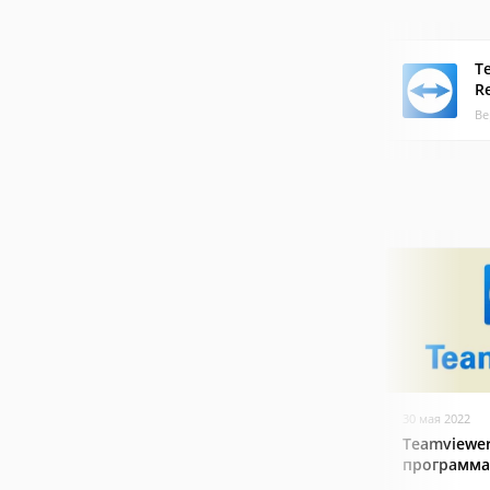
T
R
Ве
30 мая 2022
Teamviewer
программа