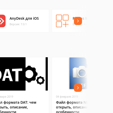
AnyDesk для iOS
Philips MyRemote
Версия: 7.0.1
Версия: 4.40
нваря 2019
04 февраля 2019
л формата DAT: чем
Файл формата NEF: чем
рыть, описание,
открыть, описание,
бенности
особенности