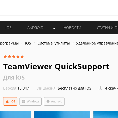
IOS
ANDROID
НОВОСТИ
СТАТЬИ И 
программы
iOS
Система, утилиты
Удаленное управлени
TeamViewer QuickSupport
Для iOS
Версия:
15.34.1
Лицензия:
Бесплатно для iOS
4 скач
iOS
Windows
Android