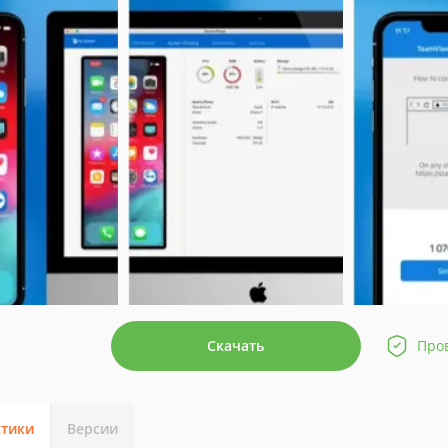
Скачать
Про
стики
Версии