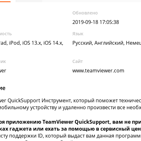
Обновлено
2019-09-18 17:05:38
мость
Язык
ad, iPod, iOS 13.x, iOS 14.x,
Русский, Английский, Неме
чик
Сайт
wer
www.teamviewer.com
ие
er QuickSupport Инструмент, который поможет техниче
обильному устройству и удаленно произвести все необ
ря приложению TeamViewer QuickSupport, вам не при
ках гаджета или ехать за помощью в сервисный цен
сту поддержки ID, который выдаст вам данная программа