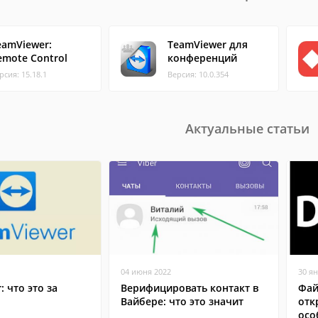
eamViewer:
TeamViewer для
emote Control
конференций
рсия: 15.18.1
Версия: 10.0.354
Актуальные статьи
04 июня 2022
30 я
: что это за
Верифицировать контакт в
Фай
Вайбере: что это значит
отк
осо