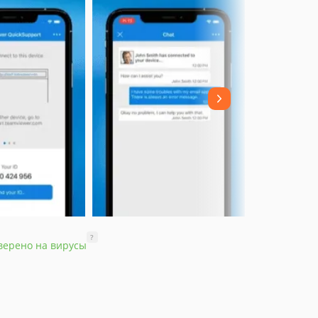
?
верено на вирусы