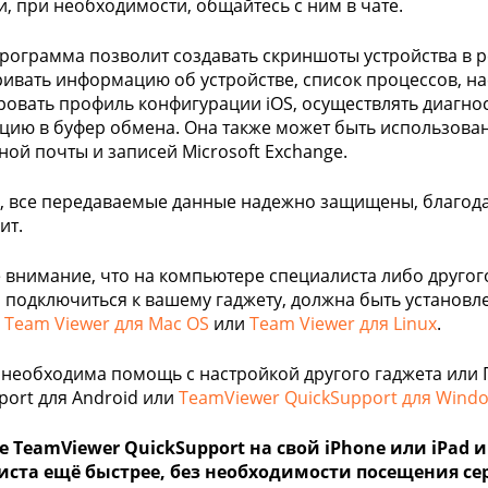
и, при необходимости, общайтесь с ним в чате.
рограмма позволит создавать скриншоты устройства в 
ивать информацию об устройстве, список процессов, нас
овать профиль конфигурации iOS, осуществлять диагнос
ию в буфер обмена. Она также может быть использован
ной почты и записей Microsoft Exchange.
, все передаваемые данные надежно защищены, благод
ит.
 внимание, что на компьютере специалиста либо друго
 подключиться к вашему гаджету, должна быть установл
,
Team Viewer для Mac OS
или
Team Viewer для Linux
.
 необходима помощь с настройкой другого гаджета или П
port для Android или
TeamViewer QuickSupport для Wind
 TeamViewer QuickSupport на свой iPhone или iPad 
иста ещё быстрее, без необходимости посещения се