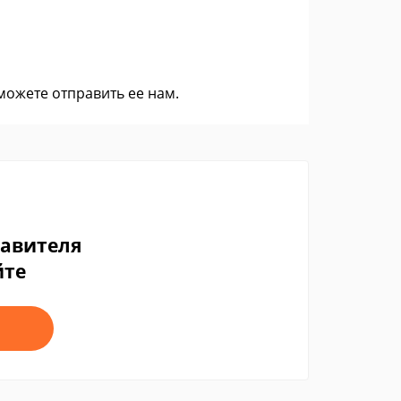
 можете
отправить ее нам
.
тавителя
йте