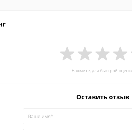
нг
Нажмите, для быстрой оценк
Оставить отзыв
Ваше имя*