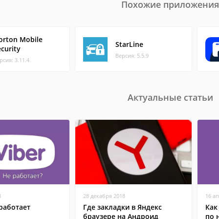
Похожие приложения
orton Mobile
StarLine
curity
Версия: 5.5.9
рсия: 3.11.4
Актуальные статьи
8
28 декабря 2018
16 а
работает
Где закладки в Яндекс
Как
браузере на Андроид
по 