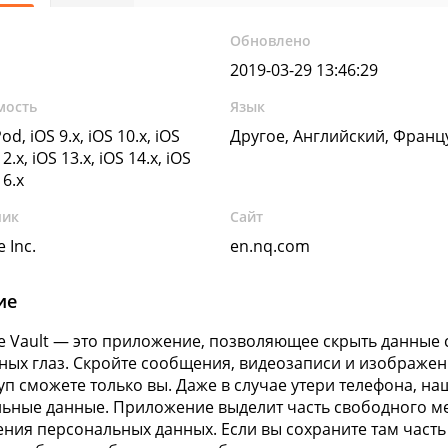
Обновлено
2019-03-29 13:46:29
мость
Язык
od, iOS 9.x, iOS 10.x, iOS
Другое, Английский, Франц
12.x, iOS 13.x, iOS 14.x, iOS
16.x
чик
Сайт
 Inc.
en.nq.com
ие
e Vault — это приложение, позволяющее скрыть данные 
ых глаз. Скройте сообщения, видеозаписи и изображения
уп сможете только вы. Даже в случае утери телефона, н
ьные данные. Приложение выделит часть свободного ме
ения персональных данных. Если вы сохраните там часть 