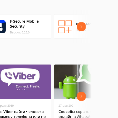
F-Secure Mobile
Baby Monitor
Security
Версия: 2.3
Версия: 6.25.0
преля 2019
27 мая 2021
 в Viber найти человека
Способы скрыть статус
номеру телефона или по
онлайн в WhatsApp