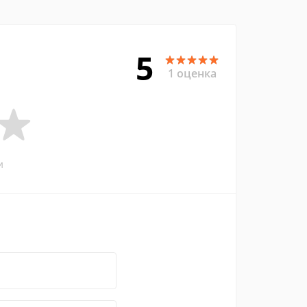
5
1 оценка
и