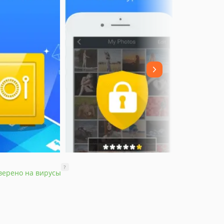
?
верено на вирусы