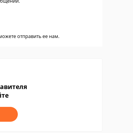
общений.
 можете
отправить ее нам
.
тавителя
йте