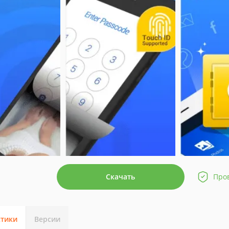
Скачать
Про
стики
Версии