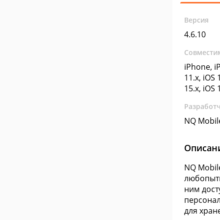
Версия
4.6.10
Совмести
iPhone, iP
11.x, iOS 
15.x, iOS 
Разработ
NQ Mobile
Описан
NQ Mobil
любопытн
ним дост
персонал
для хран