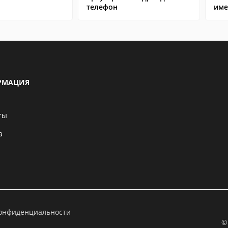
телефон
име
РМАЦИЯ
ты
а
конфиденциальности
©