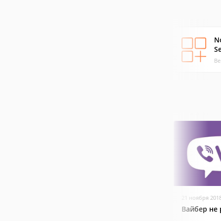
N
Se
Ве
21 ноября 201
Вайбер не 