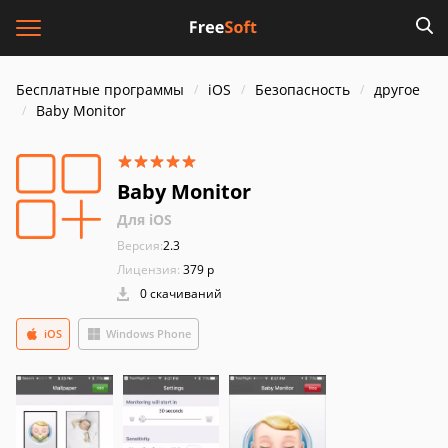
Бесплатные программы
iOS
Безопасность
другое
Baby Monitor
Baby Monitor
Для iOS
Версия:
2.3
Лицензия:
379 р
0 скачиваний
iOS
Windows Phone