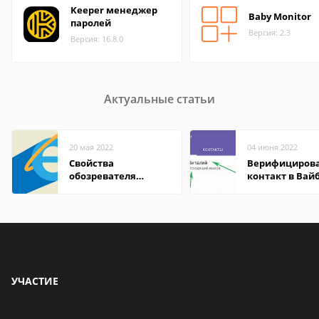
Keeper менеджер
Baby Monitor
паролей
Версия: 2.3
Версия: 16.8.0
Актуальные статьи
20 мая 2022
04 июня 2022
Свойства
Верифициров
обозревателя
контакт в Вай
Internet Explorer где
что это значит
находится
УЧАСТИЕ