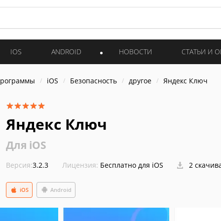
IOS
ANDROID
НОВОСТИ
СТАТЬИ И 
программы
iOS
Безопасность
другое
Яндекс Ключ
Яндекс Ключ
Для iOS
Версия:
3.2.3
Лицензия:
Бесплатно для iOS
2 скачив
iOS
Android