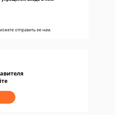
 можете
отправить ее нам
.
тавителя
йте