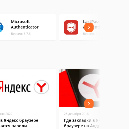
Microsoft
LastPass
Authenticator
Authenticator
Версия: 6.7.6
Версия: 2.8.1
юня 2022
28 декабря 2018
 в Яндекс браузере
Где закладки в Яндекс
нятся пароли
браузере на Андроид