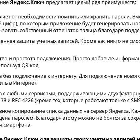
ение
Яндекс.Ключ
предлагает целый ряд преимуществ:
ляет от необходимости помнить или хранить пароли. Вме
16 цифр), по которым приложение будет генерировать но
ьзовать собственный отпечаток пальца благодаря подде
енная защиты учетных записей. Кроме вас никто не смо
тво и простота подключения. Просто добавьте информа
спользуя QR-код.
а без подключение к интернету. Для подключение новог
ить в Интернет.
а с любыми сервисами, поддерживающими двухфакторну
38 и RFC-4226 (кроме тех, которые работают только с SMS
вное копирование списка данных на сервер Яндекса. Ка
ена паролем. Благодаря этому можно не боятся за сохра
и смартфона.
е Яндекс.Ключ для защиты своих учетных записей и