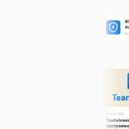
Bl
A
Ве
30 мая 2022
Teamviewer
программа