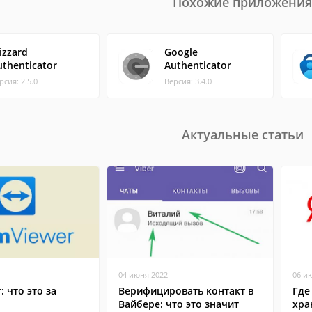
Похожие приложения
izzard
Google
uthenticator
Authenticator
рсия: 2.5.0
Версия: 3.4.0
Актуальные статьи
04 июня 2022
06 и
: что это за
Верифицировать контакт в
Где
Вайбере: что это значит
хра