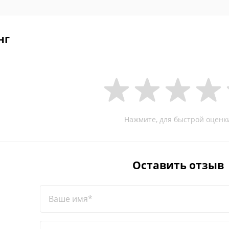
нг
Нажмите, для быстрой оценк
Оставить отзыв
Ваше имя*