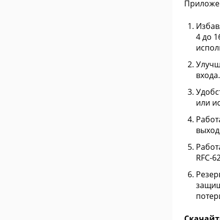
Прилож
Избав
4 до 
испол
Улучш
входа.
Удобс
или и
Работ
выход
Работ
RFC-62
Резер
защищ
потер
Скачайт