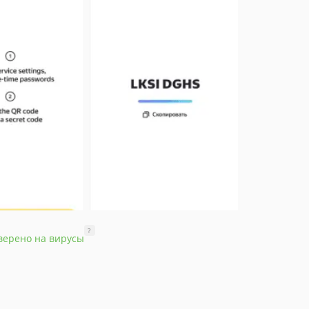
?
верено на вирусы