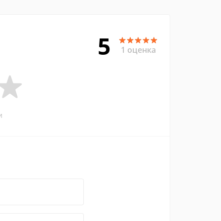
5
1 оценка
и