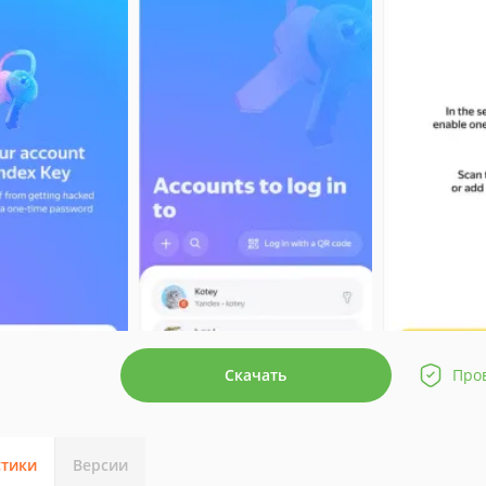
Скачать
Про
стики
Версии