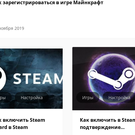
к зарегистрироваться в игре Майнкрафт
ноября 2019
гры
Настройка
Игры
Настройка
к включить Steam
Как включить в Stea
ard в Steam
подтверждение
трейдов