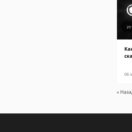
И
Ка
ск
06 
« Наз