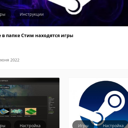
гры
Инструкции
е в папке Стим находятся игры
июня 2022
гры
Настройка
Игры
Настройка