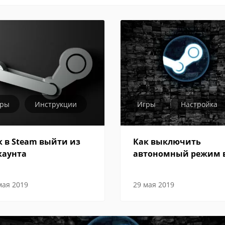
гры
Инструкции
Игры
Настройка
к в Steam выйти из
Как выключить
каунта
автономный режим 
Steam
мая 2019
29 мая 2019