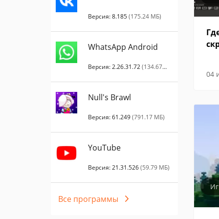
Версия: 8.185
(175.24 МБ)
Гд
ск
WhatsApp Android
Версия: 2.26.31.72
(134.67
04 
МБ)
Null's Brawl
Версия: 61.249
(791.17 МБ)
YouTube
Версия: 21.31.526
(59.79 МБ)
И
Все программы