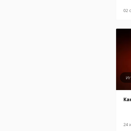
02 
И
Ка
24 