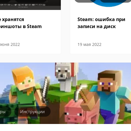
е хранятся
Steam: ошибка при
риншоты в Steam
записи на диск
июня 2022
19 мая 2022
гры
Инструкции