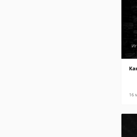
И
Ка
16 