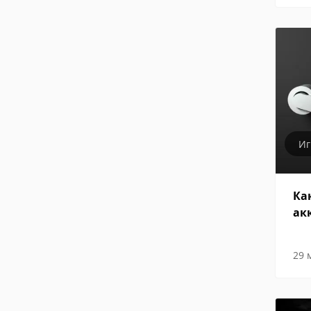
И
Ка
ак
29 