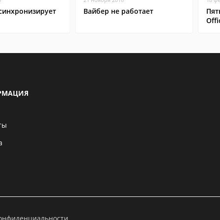
 синхронизирует
Вайбер не работает
Пят
Offi
РМАЦИЯ
ты
а
конфиденциальности