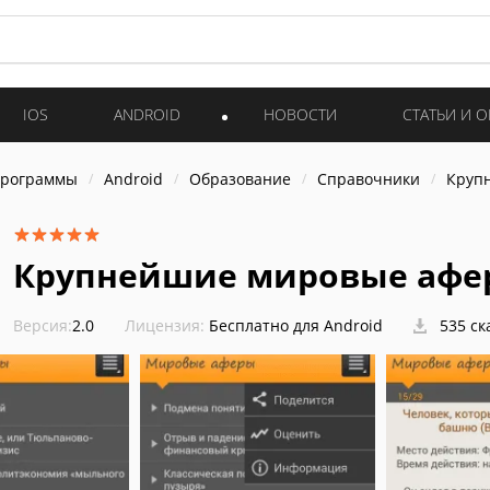
IOS
ANDROID
НОВОСТИ
СТАТЬИ И 
программы
Android
Образование
Справочники
Круп
Крупнейшие мировые афе
Версия:
2.0
Лицензия:
Бесплатно для Android
535 ск