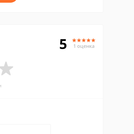
5
1 оценка
и