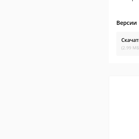
Версии
Скача
(2.99 МБ