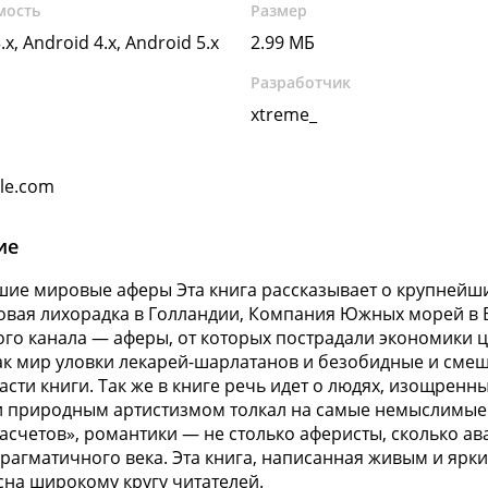
мость
Размер
.x, Android 4.x, Android 5.x
2.99 МБ
Разработчик
xtreme_
gle.com
ие
ие мировые аферы Эта книга рассказывает о крупнейши
вая лихорадка в Голландии, Компания Южных морей в 
го канала — аферы, от которых пострадали экономики це
ак мир уловки лекарей-шарлатанов и безобидные и смеш
асти книги. Так же в книге речь идет о людях, изощренн
 природным артистизмом толкал на самые немыслимые п
асчетов», романтики — не столько аферисты, сколько ав
рагматичного века. Эта книга, написанная живым и ярк
сна широкому кругу читателей.