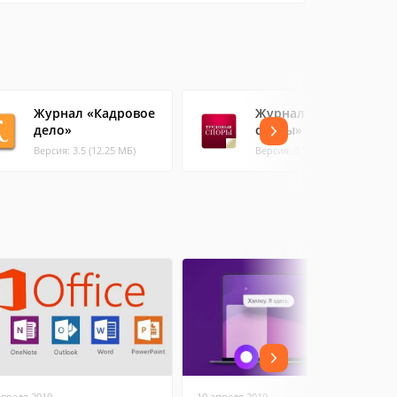
Журнал «Кадровое
Журнал «Трудовые
дело»
споры»
Версия: 3.5 (12.25 МБ)
Версия: 3.5 (14.17 МБ)
евраля 2019
10 апреля 2019