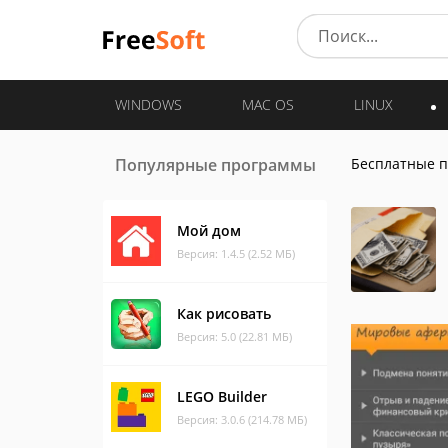
WINDOWS
MAC OS
LINUX
Популярные программы
Бесплатные 
Мой дом
Версия: 1.4.5 (2.52 МБ)
Как рисовать
Версия: 5.0 (22.81 МБ)
LEGO Builder
Версия: 3.0.6 (214.78 МБ)