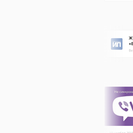
Ж
«
Ве
19 ноября 201