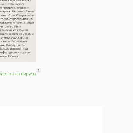
?
верено на вирусы