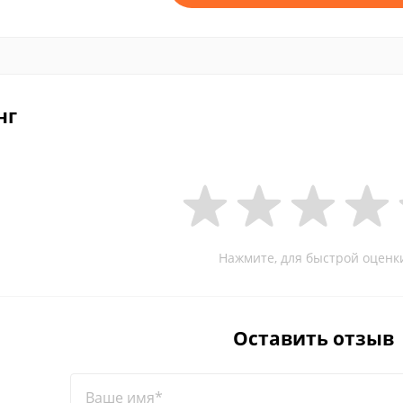
нг
Нажмите, для быстрой оценк
Оставить отзыв
Ваше имя*