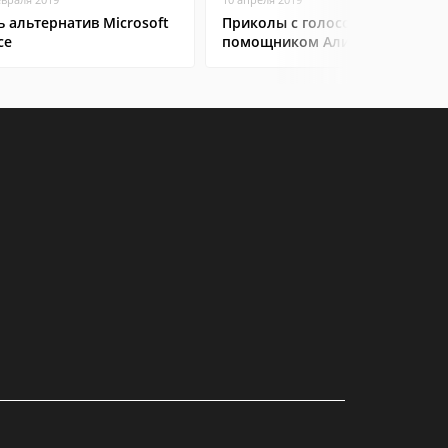
ь альтернатив Microsoft
Приколы с голосовым
ce
помощником Алисой