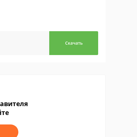
Скачать
тавителя
йте