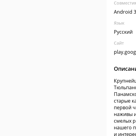
Совмести
Android 3
Язык
Русский
Сайт
play.goo
Описан
Крупнейш
Тюльпано
Панамско
старые к
первой ч
наживы и
смелых р
нашего п
и интере