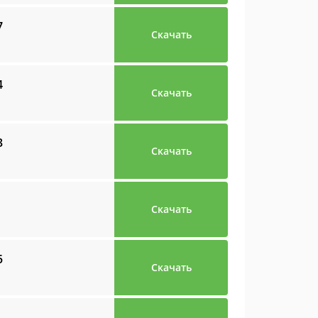
7
Скачать
4
Скачать
3
Скачать
Скачать
5
Скачать