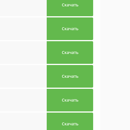
Скачать
Скачать
Скачать
Скачать
Скачать
Скачать