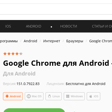
IOS
ANDROID
НОВОСТИ
СТАТЬИ И 
программы
Android
Интернет
Браузеры
Google Chrom
Google Chrome для Android 
Для Android
Версия:
151.0.7922.83
Лицензия:
Бесплатно для Android
Android
Mac OS
Linux
Windows
iOS