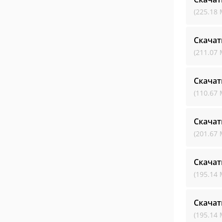
(225.18 
Скачат
(211.07 
Скачат
(110.67 
Скачат
(201.67 
Скачат
(195.14 
Скачат
(195.14 