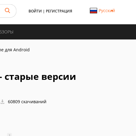
Русский
ВОЙТИ
|
РЕГИСТРАЦИЯ
ОБЗОРЫ
e для Android
- старые версии
60809 скачиваний
?