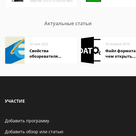
Версия: 4.0.0.10 (54.09 МБ)
Актуальные статьи
20 мая 2022
30 января 2019
Свойства
Файл формата
обозревателя
чем открыть,
Internet Explorer где
описание,
находится
особенности
УЧАСТИЕ
Добавить программу
Добавить обзор или статью