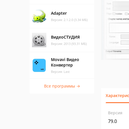
Adapter
Версия: 2.1.2.0 (3.34 МБ)
ВидеоСТУДИЯ
Версия: 2013 (93.31 МБ)
Movavi Видео
Конвертер
Версия: Last
Все программы →
Характери
Версия
79.0