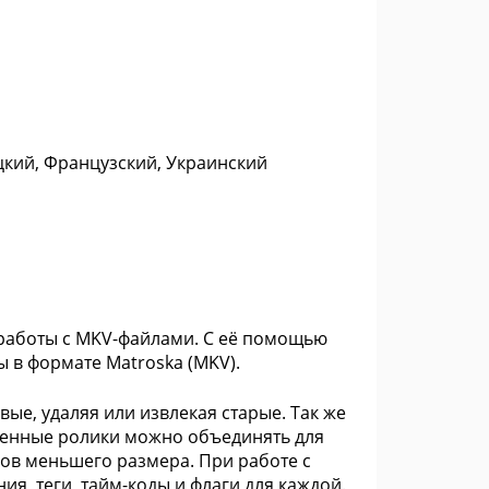
цкий, Французский, Украинский
 работы с MKV-файлами. С её помощью
 в формате Matroska (MKV).
ые, удаляя или извлекая старые. Так же
ченные ролики можно объединять для
лов меньшего размера. При работе с
я, теги, тайм-коды и флаги для каждой.