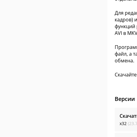
Для реда
кадров) 
функций 
AVI в MKV
Программ
файл, а 
обмена.
Скачайте 
Версии
Скачат
x32
(23.