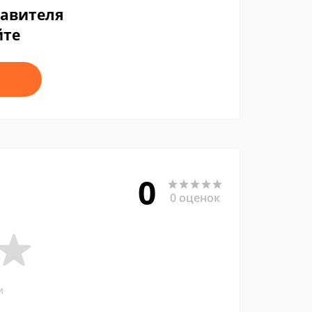
тавителя
йте
0
0 оценок
и