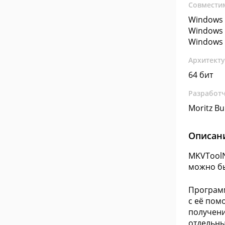
Совмести
Windows 
Windows 
Windows 
Архитект
64 бит
Разработ
Moritz B
Описан
MKVToolN
можно бы
Программ
с её пом
получени
отдельны