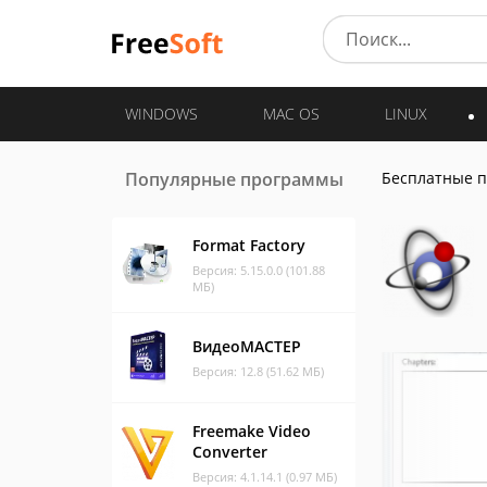
WINDOWS
MAC OS
LINUX
Популярные программы
Бесплатные 
Format Factory
Версия: 5.15.0.0 (101.88
МБ)
ВидеоМАСТЕР
Версия: 12.8 (51.62 МБ)
Freemake Video
Converter
Версия: 4.1.14.1 (0.97 МБ)