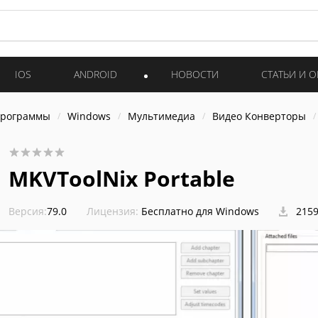
IOS
ANDROID
НОВОСТИ
СТАТЬИ И 
программы
Windows
Мультимедиа
Видео Конверторы
MKVToolNix Portable
Версия:
79.0
Лицензия:
Бесплатно для Windows
2159