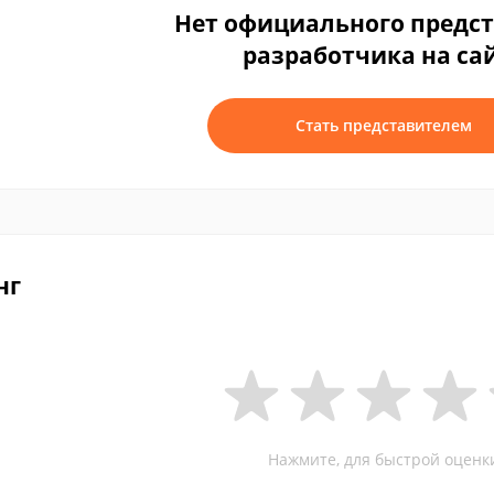
Нет официального предс
разработчика на са
Стать представителем
нг
Нажмите, для быстрой оценк