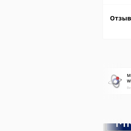
Отзы
M
W
Ве