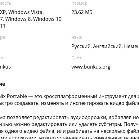
мость
Размер
XP, Windows Vista,
23.62 МБ
7, Windows 8, Windows 10,
11
ура
Язык
Русский, Английский, Неме
чик
Сайт
unkus
www.bunkus.org
ие
ix Portable — это кроссплатформенный инструмент для
стро создавать, изменять и инспектировать видео файлы
а позволяет редактировать аудиодорожки, добавляя нов
ощью можно редактировать или удалять субтитры. Полу
я одного видео файла, или разбивать на несколько фай
ми дорожками, можно устанавливать уникальные названи