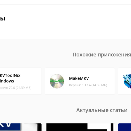
вы
Похожие приложения
KVToolNix
MakeMKV
indows
Версия: 1.17.4 (14.59 МБ)
рсия: 79.0 (24.39 МБ)
Актуальные статьи