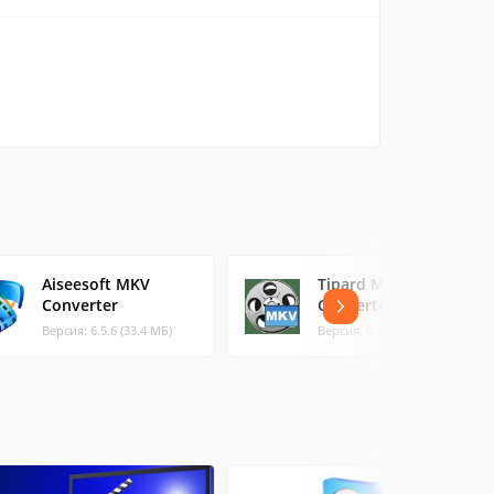
Aiseesoft MKV
Tipard MKV Video
Converter
Converter
Версия: 6.5.6 (33.4 МБ)
Версия: 6.1.50 (21.21 МБ)