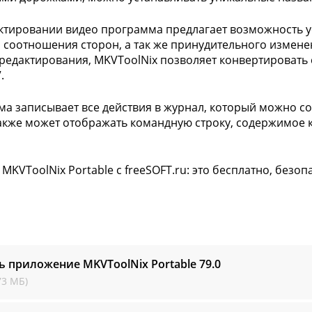
ктировании видео программа предлагает возможность у
и соотношения сторон, а так же принудительного изме
редактирования, MKVToolNix позволяет конвертировать 
.
а записывает все действия в журнал, который можно сох
также может отображать командную строку, содержимое 
MKVToolNix Portable с freeSOFT.ru: это бесплатно, безоп
ь приложение MKVToolNix Portable
79.0
73 МБ)