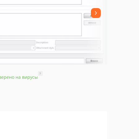
?
верено на вирусы