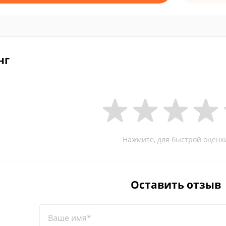
нг
Нажмите, для быстрой оценк
Оставить отзыв
Ваше имя*