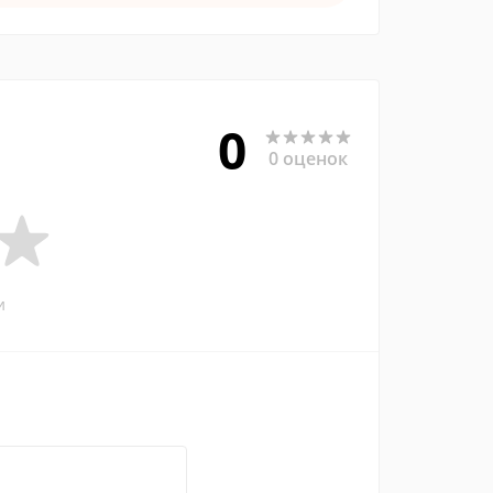
0
0 оценок
и