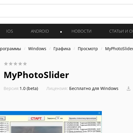
IOS
ANDROID
НОВОСТИ
СТАТЬИ И 
программы
Windows
Графика
Просмотр
MyPhotoSlide
MyPhotoSlider
Версия:
1.0 (beta)
Лицензия:
Бесплатно для Windows