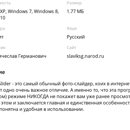
мость
Размер
XP, Windows 7, Windows 8,
1.77 МБ
10
ура
Язык
ит
Русский
чик
Сайт
ячеслав Германович
slaviksg.narod.ru
ие
lider - это самый обычный фото-слайдер, коих в интерн
т одно очень важное отличие. А именно то, что эта про
ом) режиме НИКОГДА не покажет вам уже ранее просмо
В этом и заключается главная и единственная особеннос
 понятна и удобная в использовании.