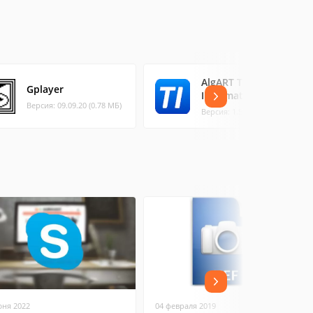
AlgART TIFF
Gplayer
Information Viewer
Версия: 09.09.20 (0.78 МБ)
Версия: 1.5.1
юня 2022
04 февраля 2019