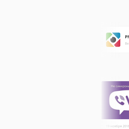
P
Ве
19 ноября 201