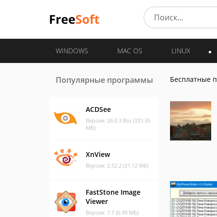
WINDOWS
MAC OS
LINUX
Популярные программы
Бесплатные 
ACDSee
Версия: 26.0.3 Bui (333.35
МБ)
XnView
Версия: 2.52.2 (21.12 МБ)
FastStone Image
Viewer
Версия: 7.7 (6.99 МБ)