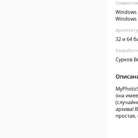
Совмести
Windows 
Windows 
Архитект
32 и 64 б
Разработ
Сурков В
Описан
MyPhotoS
она имее
(случайн
архива! 
простая,