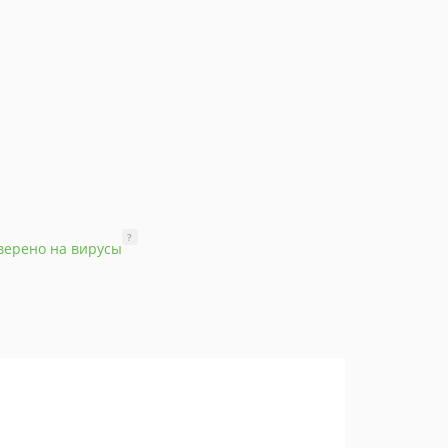
?
верено на вирусы