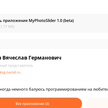
ь приложение MyPhotoSlider
1.0 (beta)
(1.77 МБ)
в Вячеслав Германович
ный представитель
iksg.narod.ru
ногда немного балуюсь программированием на любител
Все приложения (3)