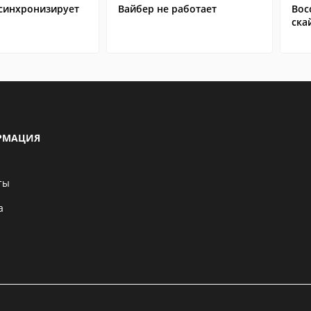
 синхронизирует
Вайбер не работает
Вос
ска
РМАЦИЯ
ты
а