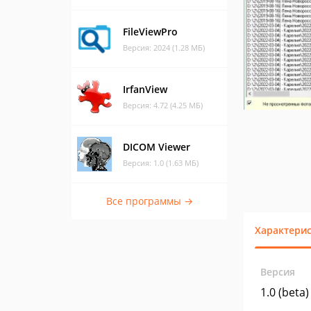
FileViewPro
Версия: 2024 (1.28 МБ)
IrfanView
Версия: 4.72 (4.25 МБ)
DICOM Viewer
Версия: 1.0 (1.63 МБ)
Все программы →
Характери
Версия
1.0 (beta)