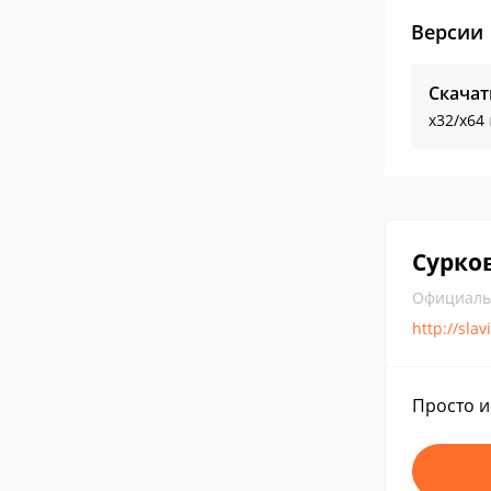
Версии
Скачат
x32/x64
Сурко
Официаль
http://slav
Просто и