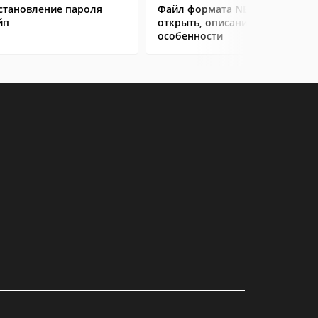
становление пароля
Файл формата NEF: чем
йп
открыть, описание,
особенности