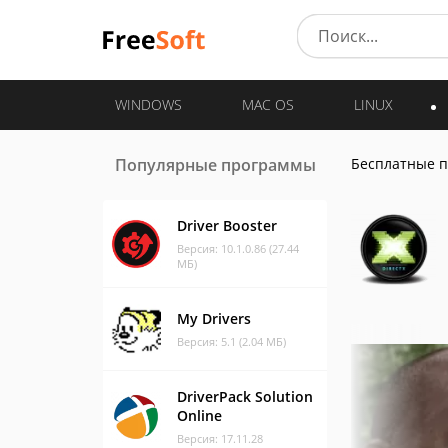
WINDOWS
MAC OS
LINUX
Популярные программы
Бесплатные 
Driver Booster
Версия: 10.1.0.86 (27.44
МБ)
My Drivers
Версия: 5.1 (2.04 МБ)
DriverPack Solution
Online
Версия: 17.11.28