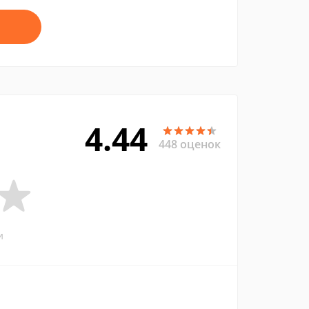
4.44
448 оценок
и