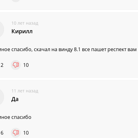
10 лет назад
Кирилл
ное спасибо, скачал на винду 8.1 все пашет респект вам
12
10
11 лет назад
Да
ное спасибо
16
10