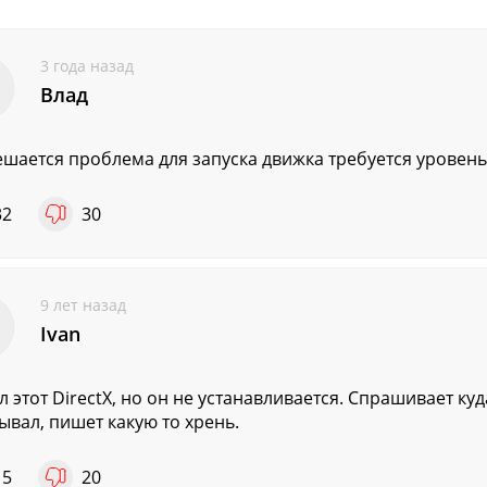
3 года назад
Влад
ешается проблема для запуска движка требуется уровен
32
30
9 лет назад
Ivan
л этот DirectX, но он не устанавливается. Спрашивает куд
ывал, пишет какую то хрень.
15
20