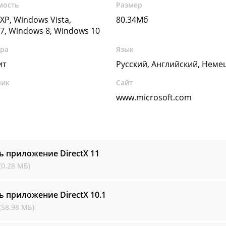
мость
Размер
XP, Windows Vista,
80.34Мб
7, Windows 8, Windows 10
ура
Язык
ит
Русский, Английский, Неме
чик
Сайт
www.microsoft.com
ь приложение DirectX
11
(0.28 МБ)
ь приложение DirectX
10.1
(58.98 МБ)