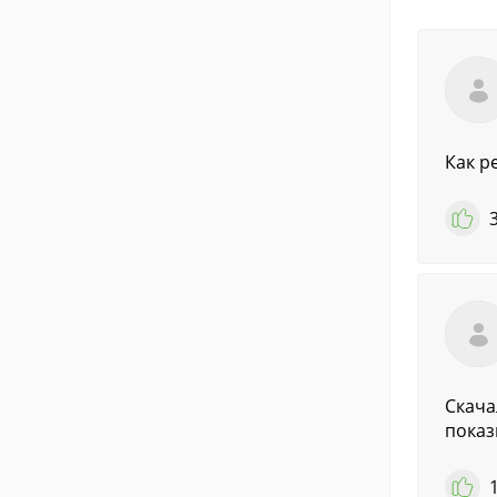
Как р
Скача
показ