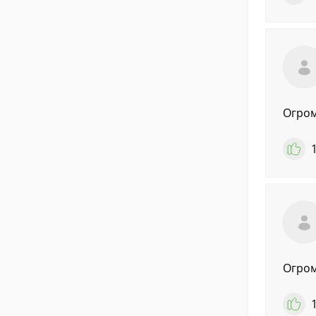
Огром
Огром