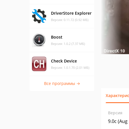
DriverStore Explorer
Версия: 0.11.72 (0.92 МБ)
Boost
Версия: 1.0.2 (7.37 МБ)
Check Device
Версия: 1.0.1.70 (2.01 МБ)
Все программы →
Характери
Версия
9.0c (Aug