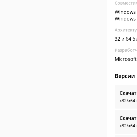
Совмести
Windows 
Windows 
Архитект
32 и 64 б
Разработ
Microsoft
Версии
Скачат
x32/x64
Скачат
x32/x64