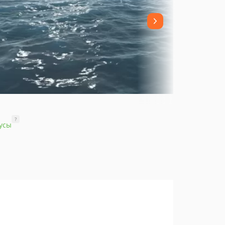
?
усы