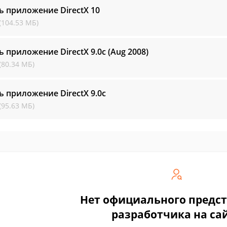
ь приложение DirectX
10
(104.53 МБ)
ь приложение DirectX
9.0c (Aug 2008)
(80.34 МБ)
ь приложение DirectX
9.0c
(95.63 МБ)
Нет официального предс
разработчика на са