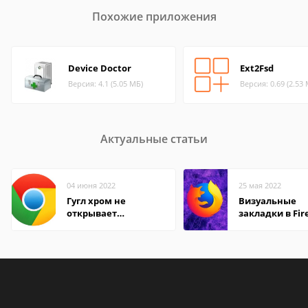
Похожие приложения
Device Doctor
Ext2Fsd
Версия: 4.1 (5.05 МБ)
Версия: 0.69 (2.53
Актуальные статьи
04 июня 2022
25 мая 2022
Гугл хром не
Визуальные
открывает
закладки в Fir
страницы
Mozilla