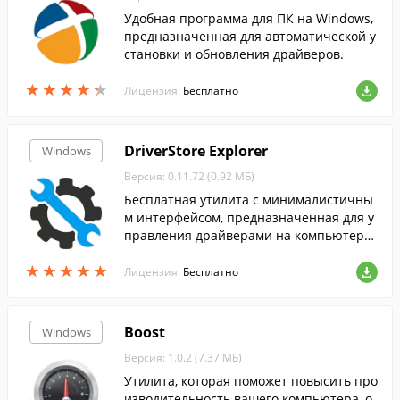
Удобная программа для ПК на Windows,
предназначенная для автоматической у
становки и обновления драйверов.
★
★
★
★
★
★
★
★
★
★
Лицензия:
Бесплатно
DriverStore Explorer
Windows
Версия: 0.11.72 (0.92 МБ)
Бесплатная утилита с минималистичны
м интерфейсом, предназначенная для у
правления драйверами на компьютере
пользователя.
★
★
★
★
★
★
★
★
★
★
Лицензия:
Бесплатно
Boost
Windows
Версия: 1.0.2 (7.37 МБ)
Утилита, которая поможет повысить про
изводительность вашего компьютера, о