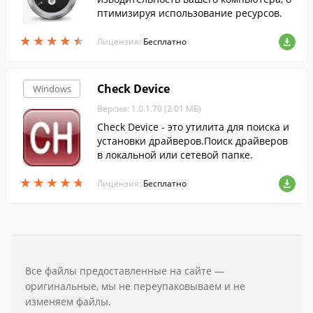
птимизируя использование ресурсов.
★
★
★
★
★
★
★
★
★
★
Лицензия:
Бесплатно
Check Device
Windows
Версия: 1.0.1.70 (2.01 МБ)
Check Device - это утилита для поиска и
установки драйверов.Поиск драйверов
в локальной или сетевой папке.
★
★
★
★
★
★
★
★
★
★
Лицензия:
Бесплатно
Все файлы предоставленные на сайте —
оригинальные, мы не переупаковываем и не
изменяем файлы.