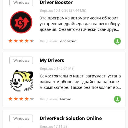
Driver Booster
Windows
Версия: 10.1.0.86 (27.44 МБ)
Эта программа автоматически обновит
устаревшие драйвера для вашего обору
дования. Онаавтоматически сканирует
систему, скачивает и устанавливает дра
★
★
★
★
★
★
★
★
★
★
йвера....
Лицензия:
Бесплатно
My Drivers
Windows
Версия: 5.1 (2.04 МБ)
Самостоятельно ищет, загружает, устана
вливает и обновляет драйвера на ваше
м компьютере. Также она позволяет вос
становить предыдущую версию драйве
★
★
★
★
★
★
★
★
★
★
ра, если с новой возникли проблемы.
Лицензия:
Платно
DriverPack Solution Online
Windows
Версия: 17.11.28