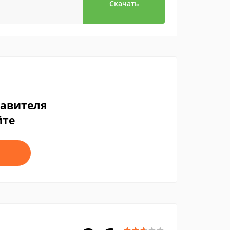
Скачать
тавителя
йте