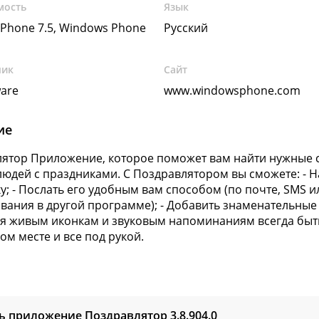
мость
Язык
Phone 7.5, Windows Phone
Русский
чик
Сайт
ware
www.windowsphone.com
ие
ятор Приложение, которое поможет вам найти нужные с
людей с праздниками. С Поздравлятором вы сможете: - Н
у; - Послать его удобным вам способом (по почте, SMS 
вания в другой программе); - Добавить знаменательные 
я живым иконкам и звуковым напоминаниям всегда быт
ом месте и все под рукой.
ть приложение Поздравлятор
3.8.904.0