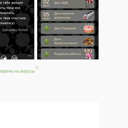
?
верено на вирусы