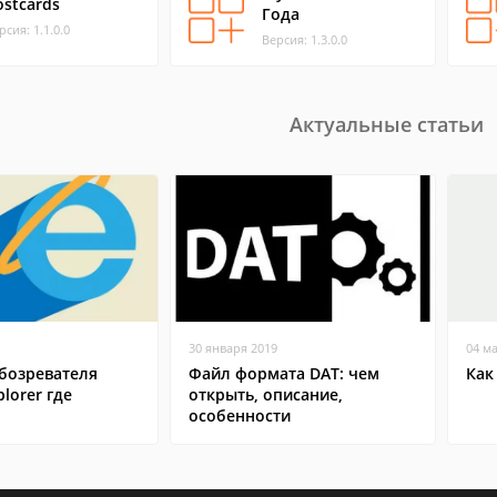
ostcards
Года
рсия: 1.1.0.0
Версия: 1.3.0.0
Актуальные статьи
30 января 2019
04 м
бозревателя
Файл формата DAT: чем
Как
plorer где
открыть, описание,
особенности