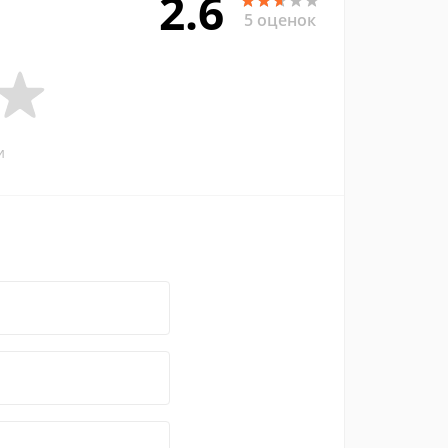
2.6
5 оценок
и