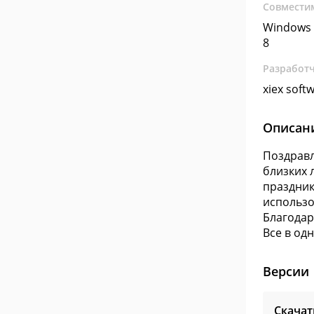
Совмести
Windows 
8
Разработ
xiex soft
Описан
Поздравл
близких 
праздник
использо
Благодар
Все в одн
Версии
Скача