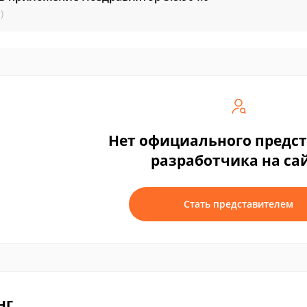
)
Нет официального предс
разработчика на са
Стать представителем
нг