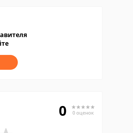
тавителя
йте
0
0 оценок