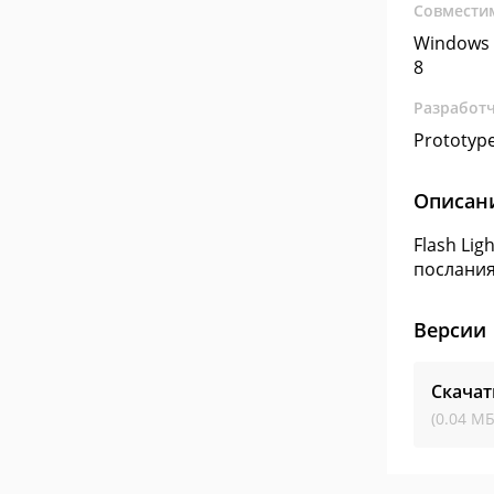
Совмести
Windows 
8
Разработ
Prototype
Описан
Flash Li
послания
Версии
Скачат
(0.04 МБ