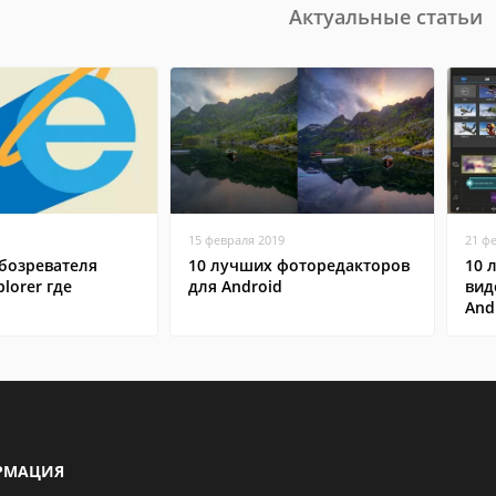
Актуальные статьи
15 февраля 2019
21 ф
бозревателя
10 лучших фоторедакторов
10 
plorer где
для Android
вид
And
РМАЦИЯ