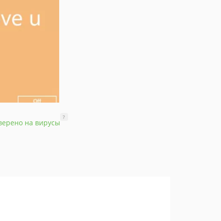
?
верено на вирусы