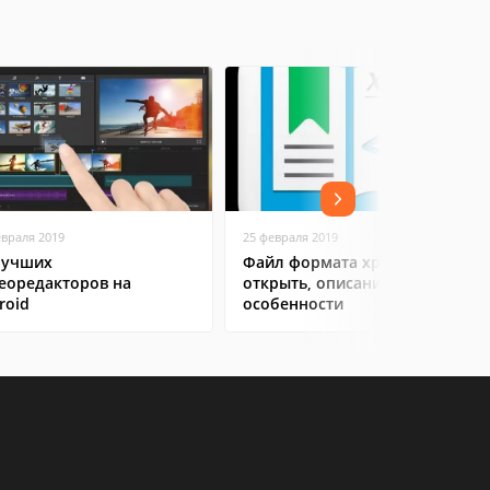
евраля 2019
25 февраля 2019
лучших
Файл формата xps: чем
еоредакторов на
открыть, описание,
roid
особенности