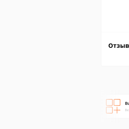
Отзы
B
Ве