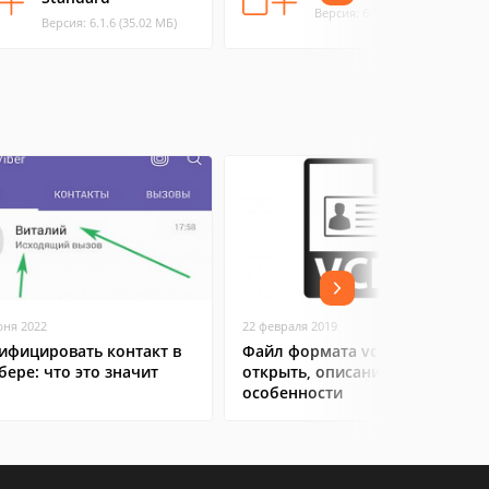
Версия: 6.1.6 (35 МБ)
Версия: 6.1.6 (35.02 МБ)
юня 2022
22 февраля 2019
ифицировать контакт в
Файл формата vcf: чем
бере: что это значит
открыть, описание,
особенности