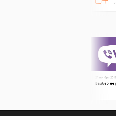
Ве
21 ноября 201
Вайбер не 