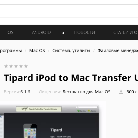
IOS
ANDROID
НОВОСТИ
СТАТЬИ И 
программы
Mac OS
Система, утилиты
Файловые менедж
Tipard iPod to Mac Transfer 
Версия:
6.1.6
Лицензия:
Бесплатно для Mac OS
300 