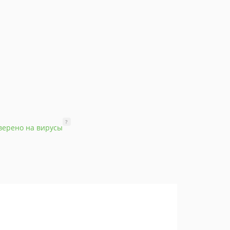
?
верено на вирусы