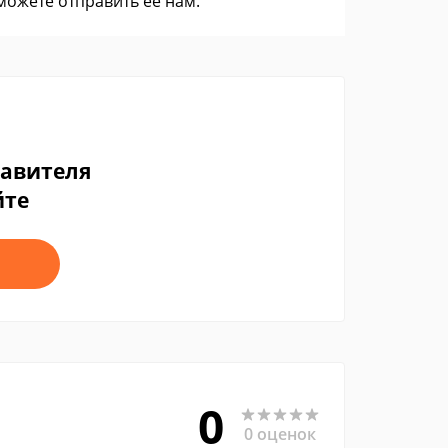
 можете
отправить ее нам
.
тавителя
йте
0
0 оценок