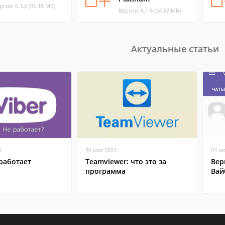
рсия: 6.1.6 (35.18 МБ)
Версия: 6.1.6 (34.92 МБ)
Актуальные статьи
8
30 мая 2022
04 и
работает
Teamviewer: что это за
Вер
программа
Вай