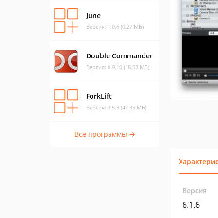
June
Версия: 1.0.6 (0.27 МБ)
Double Commander
Версия: 0.9.10 (18.53 МБ)
ForkLift
Версия: 3.5.3 (47.35 МБ)
Все программы →
Характери
Версия
6.1.6