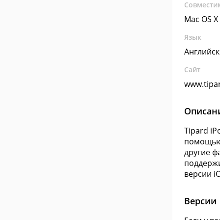
Совмести
Mac OS X
Язык
Английс
Сайт
www.tipa
Описан
Tipard i
помощью 
другие ф
поддержи
версии iO
Версии