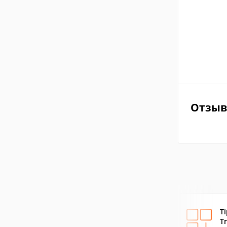
Отзы
T
T