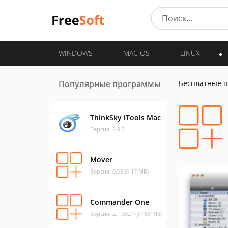
WINDOWS
MAC OS
LINUX
Популярные программы
Бесплатные 
ThinkSky iTools Mac
Версия: 2.9.2
Mover
Версия: 0.95 (0.17 МБ)
Commander One
Версия: 2.1.3027 (37.59 МБ)