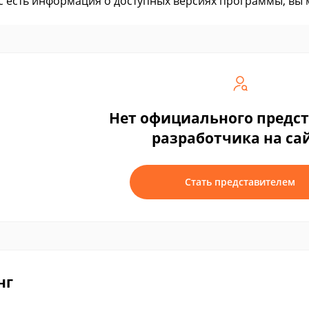
ас есть информация о доступных версиях программы, вы
Нет официального предс
разработчика на са
Стать представителем
нг