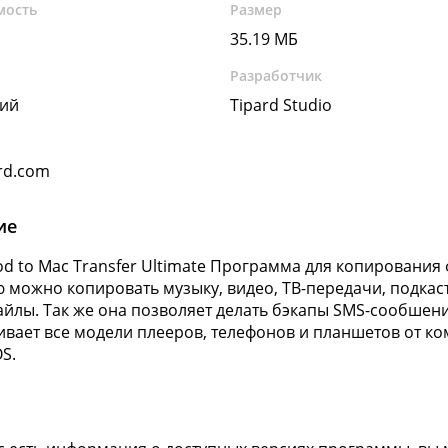
мость
Размер
35.19 МБ
Разработчик
кий
Tipard Studio
rd.com
ие
Pod to Mac Transfer Ultimate Программа для копирования 
можно копировать музыку, видео, ТВ-передачи, подкасты
айлы. Так же она позволяет делать бэкапы SMS-сообшен
вает все модели плееров, телефонов и планшетов от ком
S.